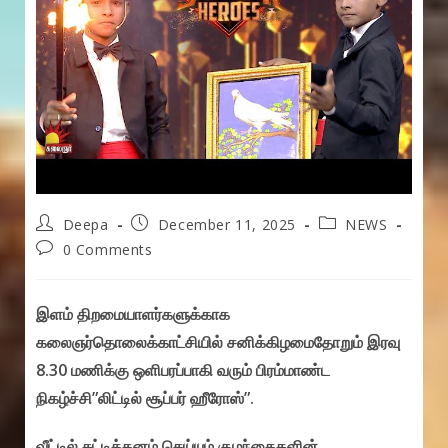
Post
Post
Post
Deepa
December 11, 2025
NEWS
author:
published:
category:
Post
0 Comments
comments:
இளம் திறமையாளர்களுக்காக
கலைஞர்தொலைக்காட்சியில் சனிக்கிழமைதோறும் இரவு
8.30 மணிக்கு ஒளிபரப்பாகி வரும் பிரம்மாண்ட
நிகழ்ச்சி”லிட்டில் சூப்பர் ஹீரோஸ்”.
வீட்டில் சுட்டித்தனம் செய்யும் குழந்தைகளின்