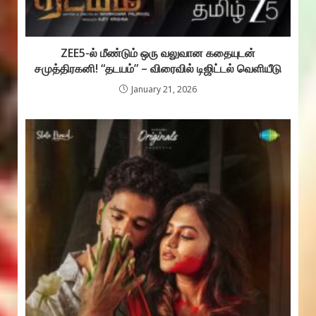
ZEE5-ல் மீண்டும் ஒரு வலுவான கதையுடன்
சமுத்திரகனி! “தடயம்” – விரைவில் டிஜிட்டல் வெளியீடு
January 21, 2026