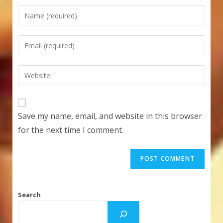
Enter
your
name
Enter
or
your
username
email
Enter
to
address
your
comment
to
website
comment
URL
Save my name, email, and website in this browser
(optional)
for the next time I comment.
Search