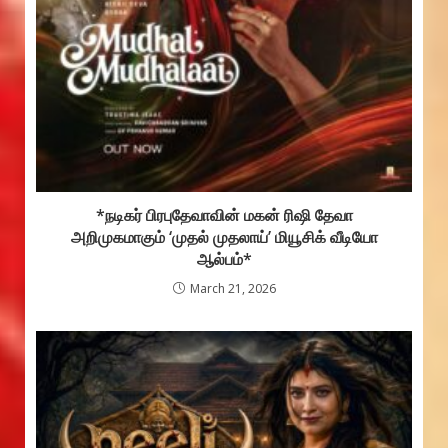
*நடிகர் பிரபுதேவாவின் மகன் ரிஷி தேவா
அறிமுகமாகும் ‘முதல் முதலாய்’ மியூசிக் வீடியோ
ஆல்பம்*
March 21, 2026