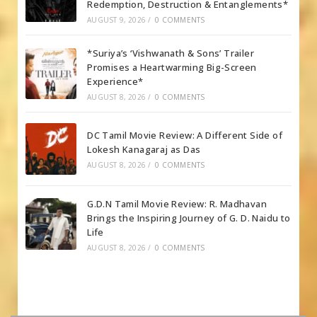
Redemption, Destruction & Entanglements*
AUGUST 9, 2026
/
0 COMMENTS
*Suriya’s ‘Vishwanath & Sons’ Trailer
Promises a Heartwarming Big-Screen
Experience*
AUGUST 8, 2026
/
0 COMMENTS
DC Tamil Movie Review: A Different Side of
Lokesh Kanagaraj as Das
AUGUST 8, 2026
/
0 COMMENTS
G.D.N Tamil Movie Review: R. Madhavan
Brings the Inspiring Journey of G. D. Naidu to
Life
AUGUST 8, 2026
/
0 COMMENTS