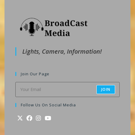
Lights, Camera, Information!
Join Our Page
JOIN
Follow Us On Social Media
Opens
Opens
Opens
Opens
in
in
in
in