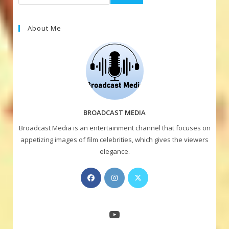
About Me
BROADCAST MEDIA
Broadcast Media is an entertainment channel that focuses on
appetizing images of film celebrities, which gives the viewers
elegance.
Opens
Opens
Opens
in
in
in
a
a
a
new
new
new
YouTube
tab
tab
tab