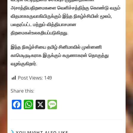
அசாத்தியதிறமைகளை வெளிச்சத்திற்கு கொண்டு வரும்
விதமாகஉருவாகியிருக்கும் இந்த நிகழ்ச்சியின் மூலம்,
பலதரப்பட்ட மற்றும் வித்தியாசமான
திறமைகள்உலகறியப்படுகிறது.
இந்த நிகழ்ச்சியை தமிழ் சினிமாவில் முன்னணி
காமெடிநடிகராக இருக்கும் கருணாகரன் தொகுத்து
வழங்குகிறார்.
Post Views:
149
Share this:
F
W
X
M
ac
h
e
e
at
ss
b
s
a
YOU MIGHT ALSO LIKE