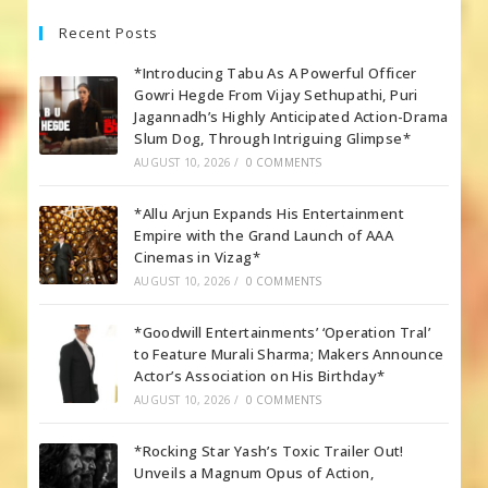
Recent Posts
*Introducing Tabu As A Powerful Officer
Gowri Hegde From Vijay Sethupathi, Puri
Jagannadh’s Highly Anticipated Action-Drama
Slum Dog, Through Intriguing Glimpse*
AUGUST 10, 2026
/
0 COMMENTS
*Allu Arjun Expands His Entertainment
Empire with the Grand Launch of AAA
Cinemas in Vizag*
AUGUST 10, 2026
/
0 COMMENTS
*Goodwill Entertainments’ ‘Operation Tral’
to Feature Murali Sharma; Makers Announce
Actor’s Association on His Birthday*
AUGUST 10, 2026
/
0 COMMENTS
*Rocking Star Yash’s Toxic Trailer Out!
Unveils a Magnum Opus of Action,