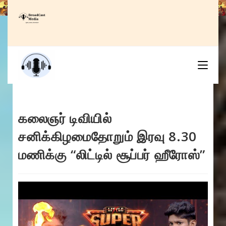
Skip
to
content
கலைஞர் டிவியில்
சனிக்கிழமைதோறும் இரவு 8.30
மணிக்கு “லிட்டில் சூப்பர் ஹீரோஸ்”