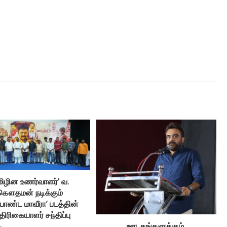
மிழின உணர்வாளர்’ வ.
கௌதமன் நடிக்கும்
யாண்ட மாவீரா’ படத்தின்
திரிகையாளர் சந்திப்பு
ஊடகங்களுக்கும்,