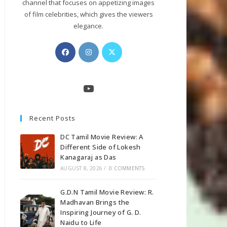
channel that focuses on appetizing images
of film celebrities, which gives the viewers
elegance.
Opens
Opens
Opens
in
in
in
a
a
a
new
new
new
YouTube
tab
tab
tab
Recent Posts
DC Tamil Movie Review: A
Different Side of Lokesh
Kanagaraj as Das
AUGUST 8, 2026
/
0 COMMENTS
G.D.N Tamil Movie Review: R.
Madhavan Brings the
Inspiring Journey of G. D.
Naidu to Life