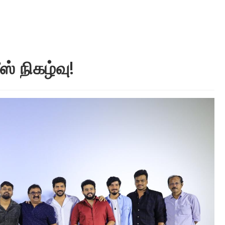
ீஸ் நிகழ்வு!