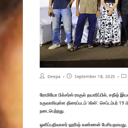
Post
Post
Po
Deepa
September 18, 2025
author:
published:
cat
ரோமியோ பிக்சர்ஸ் ராகுல் தயாரிப்பில், சதீஷ் இயக்க
உருவாகியுள்ள திரைப்படம் ‘கிஸ்’. செப்டம்பர் 19
நடைபெற்றது.
ஒளிப்பதிவாளர் ஹரிஷ் கண்ணன் பேசியதாவது, “