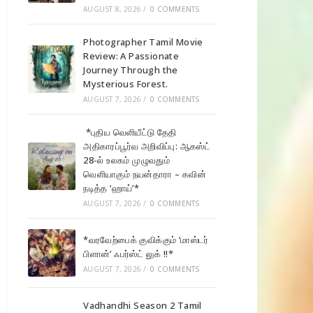
AUGUST 8, 2026
/
0 COMMENTS
Photographer Tamil Movie
Review: A Passionate
Journey Through the
Mysterious Forest.
AUGUST 7, 2026
/
0 COMMENTS
*புதிய வெளியீட்டு தேதி
அதிகாரப்பூர்வ அறிவிப்பு: ஆகஸ்ட்
28-ல் உலகம் முழுவதும்
வெளியாகும் நயன்தாரா – கவின்
நடித்த ‘ஹாய்’*
AUGUST 7, 2026
/
0 COMMENTS
*வரவேற்பைக் குவிக்கும் ‘மாஸ்டர்
பிளான்’ ஃபர்ஸ்ட் லுக் !!*
AUGUST 7, 2026
/
0 COMMENTS
Vadhandhi Season 2 Tamil