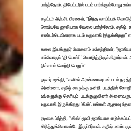
பார்த்தோம். தியேட்டரில் படம் பார்க்கும்போது உங்க
எடிட்டர் ஆர்.சி. பிரணவ், “இந்த வாய்ப்புக் கொட
ரொம்பவே ஜாலியாக வேலை பார்த்தோம். சதீஷ், கவ
எண்டர்டெயினராக படம் உருவாகி இருக்கிறது” எ
கலை இயக்குநர் மோகனம் மகேந்திரன், “ஜாலியான 
எல்லோரும் ‘தி பெஸ்ட்’ கொடுத்திருக்கிறார்கள். அ
நிச்சயம் வெற்றி பெறும்”.
நடிகர் ஷக்தி, “கவின் அண்ணாவுடன் படம் நடித்தி
அண்ணா, சதீஷ் சாருக்கு நன்றி. படத்தில் சோஷி
உங்களுக்கு தெரியும். படக்குழுவினர் அனைவருட
உருவாகி இருக்கிறது ‘கிஸ்’. உங்கள் ஆதரவு தே
நடிகை ப்ரீத்தி, “‘கிஸ்’ மூவி ஜாலியாக எடுக்கப்ப
சிரித்துக்கொண்டே இருப்பீர்கள். சதீஷ் மாஸ்ட