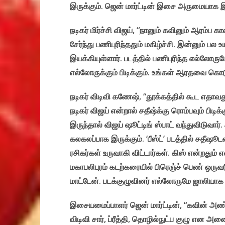
இருக்கும். ஜென் மார்ட்டின் இசை அருமையாக இருக
நடிகர் மிர்ச்சி விஜய், “நானும் கவினும் ஆரம்
சேர்ந்து பணிபுரிந்ததும் மகிழ்ச்சி. இன்னும் 
இயக்கியுள்ளார். படத்தில் பணிபுரிந்த எல்லோருமே
எல்லோருக்கும் பிடிக்கும். உங்கள் ஆரதவை கொட
நடிகர் விடிவி கணேஷ், “தூக்கத்தில் கூட எதா
நடிகர் விஜய் என்றால் சதீஷ்க்கு ரொம்பவும் பிட
இருந்தால் விஜய் ஷூட்டிங் ஸ்பாட் வந்துவிடுவார். 
கலகலப்பாக இருக்கும். ‘பீஸ்ட்’ படத்தில் சதீஷூடன
ரசிகர்கள் உருவாகி விட்டார்கள். கிஸ் என்றதும்
மகாபலிபுரம் கடற்கரையில் பிரெஞ்ச் பெண் ஒருவ
மாட்டேன். படக்குழுவினர் எல்லோருமே ஜாலியாக 
இசையமைப்பாளர் ஜென் மார்ட்டின், “கவின் அண
விடிவி சார், ப்ரீத்தி, தொழில்நுட்ப குழு என அ