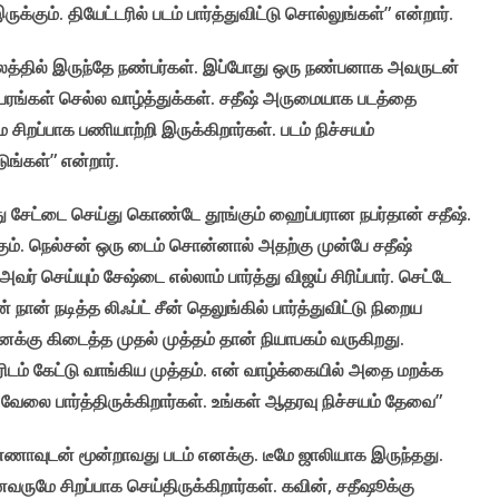
்கும். தியேட்டரில் படம் பார்த்துவிட்டு சொல்லுங்கள்” என்றார்.
ப காலத்தில் இருந்தே நண்பர்கள். இப்போது ஒரு நண்பனாக அவருடன்
பல உயரங்கள் செல்ல வாழ்த்துக்கள். சதீஷ் அருமையாக படத்தை
 சிறப்பாக பணியாற்றி இருக்கிறார்கள். படம் நிச்சயம்
ுங்கள்” என்றார்.
வது சேட்டை செய்து கொண்டே தூங்கும் ஹைப்பரான நபர்தான் சதீஷ்.
ிக்கும். நெல்சன் ஒரு டைம் சொன்னால் அதற்கு முன்பே சதீஷ்
அவர் செய்யும் சேஷ்டை எல்லாம் பார்த்து விஜய் சிரிப்பார். செட்டே
் நான் நடித்த லிஃப்ட் சீன் தெலுங்கில் பார்த்துவிட்டு நிறைய
 எனக்கு கிடைத்த முதல் முத்தம் தான் நியாபகம் வருகிறது.
ரிடம் கேட்டு வாங்கிய முத்தம். என் வாழ்க்கையில் அதை மறக்க
வேலை பார்த்திருக்கிறார்கள். உங்கள் ஆதரவு நிச்சயம் தேவை”
்ணாவுடன் மூன்றாவது படம் எனக்கு. டீமே ஜாலியாக இருந்தது.
னைவருமே சிறப்பாக செய்திருக்கிறார்கள். கவின், சதீஷூக்கு