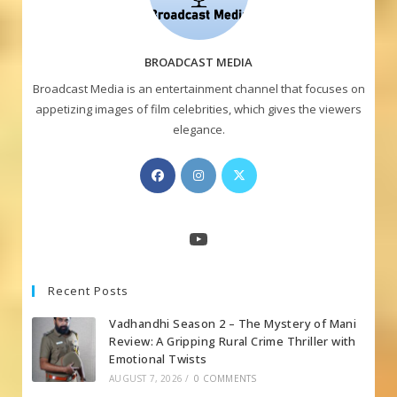
BROADCAST MEDIA
Broadcast Media is an entertainment channel that focuses on
appetizing images of film celebrities, which gives the viewers
elegance.
Opens
Opens
Opens
in
in
in
a
a
a
new
new
new
YouTube
tab
tab
tab
Recent Posts
Vadhandhi Season 2 – The Mystery of Mani
Review: A Gripping Rural Crime Thriller with
Emotional Twists
AUGUST 7, 2026
/
0 COMMENTS