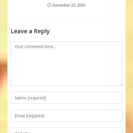
December 23, 2025
Leave a Reply
Comment
Enter
your
name
Enter
or
your
username
email
Enter
to