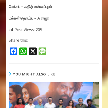
மேக்கப் – சுதீஷ் வன்னப்புரம்
மக்கள் தொடர்பு – A ராஜா
Post Views:
205
Share this:
F
W
X
M
ac
h
e
e
at
ss
b
s
a
YOU MIGHT ALSO LIKE
o
A
g
o
p
e
k
p