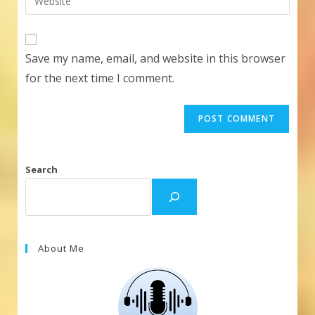
address
your
comment
to
website
comment
URL
Save my name, email, and website in this browser
(optional)
for the next time I comment.
Search
About Me