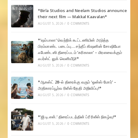
*Birla Studios and Neelam Studios announce
their next film — Makkal Kaavalan*
AUGUST 5, 2026
/
0 COMMENTS
*’ஷம்பாலா’ வெற்றிக் கூட்டணியின் அடுத்த
பிரம்மாண்ட படைப்பு… சந்தீப் கிஷனின் சோஷியோ
ஃபேண்டஸி திரைப்படம் ‘கரிகாலா’ – மிரளவைக்கும்
ஃபர்ஸ்ட் லுக் வெளியீடு!*
AUGUST 5, 2026
/
0 COMMENTS
*ஆகஸ்ட் 28-ல் திரைக்கு வரும் ‘ஒன்ஸ் மோர்’ –
அதிகாரப்பூர்வ ரிலீஸ் தேதி அறிவிப்பு!*
AUGUST 5, 2026
/
0 COMMENTS
*’ஜி.டி.என்.’ திரைப்படத்தின் ப்ரீ ரிலீஸ் நிகழ்வு!*
AUGUST 5, 2026
/
0 COMMENTS