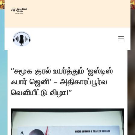
Skip
to
content
“சமூக குரல் உயர்த்தும் ‘ஜஸ்டிஸ்
ஃபார் ஜெனி’ – அதிகாரப்பூர்வ
வெளியீட்டு விழா!”