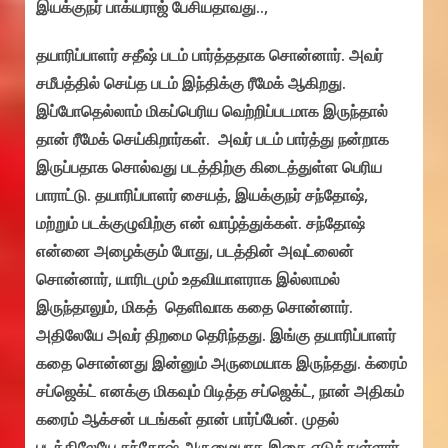
இயக்குநர் பாக்யராஜ் பேசியதாவது..,
தயாரிப்பாளர் சதீஷ் படம் பார்த்ததாக சொன்னார். அவர்
சமீபத்தில் செய்த படம் இந்திக்கு ரீமேக் ஆகிறது.
இப்போதெல்லாம் மிகப்பெரிய வெற்றிப்படமாக இருந்தால்
தான் ரீமேக் செய்கிறார்கள். அவர் படம் பார்த்து நன்றாக
இருப்பதாக சொல்வது படத்திற்கு கிடைத்துள்ள பெரிய
பாராட்டு. தயாரிப்பாளர் சையத், இயக்குநர் சந்தோஷ்,
மற்றும் படக்குழுவிற்கு என் வாழ்த்துக்கள். சந்தோஷ்
என்னை அழைக்கும் போது, படத்தின் அவுட்லைன்
சொன்னார், யாரிடமும் உதவியாளராக இல்லாமல்
இருந்தாலும், மிகத் தெளிவாக கதை சொன்னார்.
அதிலேயே அவர் திறமை தெரிந்தது. இங்கு தயாரிப்பாளர்
கதை சொன்னது இன்னும் அருமையாக இருந்தது. க்ரைம்
சப்ஜெக்ட் எனக்கு மிகவும் பிடித்த சப்ஜெக்ட், நான் அதிகம்
கரைம் ஆக்சன் படங்கள் தான் பார்ப்பேன். முதல்
படத்திலேயே சந்தோஷ் அருமையாக இதை எடுத்துள்ளார்.