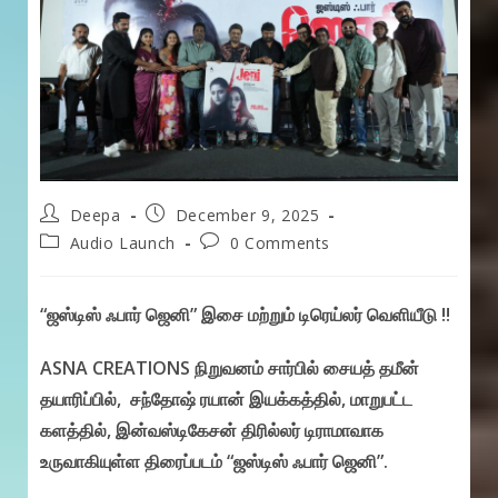
Post
Post
Deepa
December 9, 2025
author:
published:
Post
Post
Audio Launch
0 Comments
category:
comments:
“ஜஸ்டிஸ் ஃபார் ஜெனி” இசை மற்றும் டிரெய்லர் வெளியீடு !!
ASNA CREATIONS நிறுவனம் சார்பில் சையத் தமீன்
தயாரிப்பில், சந்தோஷ் ரயான் இயக்கத்தில், மாறுபட்ட
களத்தில், இன்வஸ்டிகேசன் திரில்லர் டிராமாவாக
உருவாகியுள்ள திரைப்படம் “ஜஸ்டிஸ் ஃபார் ஜெனி”.