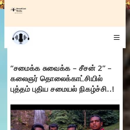
Skip
to
content
“சமைக்க சுவைக்க – சீசன் 2” –
கலைஞர் தொலைக்காட்சியில்
புத்தம் புதிய சமையல் நிகழ்ச்சி..!