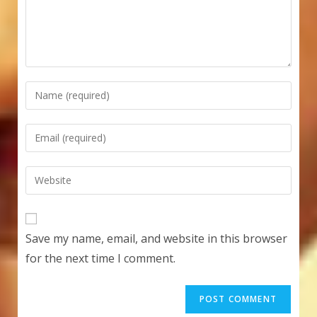
Enter
your
name
Enter
or
your
username
email
Enter
to
address
your
comment
to
website
comment
URL
Save my name, email, and website in this browser
(optional)
for the next time I comment.