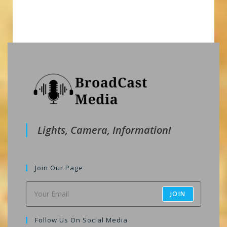
Lights, Camera, Information!
Join Our Page
JOIN
Follow Us On Social Media