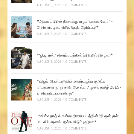
AUGUST 5, 2026
/
0 COMMENTS
*ஆகஸ்ட் 28-ல் திரைக்கு வரும் ‘ஒன்ஸ் மோர்’ –
அதிகாரப்பூர்வ ரிலீஸ் தேதி அறிவிப்பு!*
AUGUST 5, 2026
/
0 COMMENTS
*’ஜி.டி.என்.’ திரைப்படத்தின் ப்ரீ ரிலீஸ் நிகழ்வு!*
AUGUST 5, 2026
/
0 COMMENTS
*விஜய் ஆண்டனியின் உணர்வுபூர்வ குடும்ப
நாடகமான நூறு சாமி ஆகஸ்ட் 7 முதல் தமிழ் ZEE5-
ல் திரையிடப்படுகிறது*
AUGUST 4, 2026
/
0 COMMENTS
*விஸ்வநாத் & சன்ஸ் திரைப்படத்தின் ‘தி ஒன் ரூல்’
பாடலில் அனல் பறக்க விடும் சூர்யா*
AUGUST 4, 2026
/
0 COMMENTS