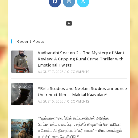
in
in
in
a
a
a
new
new
new
YouTube
tab
tab
tab
Recent Posts
Vadhandhi Season 2 – The Mystery of Mani
Review: A Gripping Rural Crime Thriller with
Emotional Twists
AUGUST 7, 2026
/
0 COMMENTS
*Birla Studios and Neelam Studios announce
their next film — Makkal Kaavalan*
AUGUST 5, 2026
/
0 COMMENTS
*’ஷம்பாலா’ வெற்றிக் கூட்டணியின் அடுத்த
பிரம்மாண்ட படைப்பு… சந்தீப் கிஷனின் சோஷியோ
ஃபேண்டஸி திரைப்படம் ‘கரிகாலா’ – மிரளவைக்கும்
ஃபர்ஸ்ட் லுக் வெளியீடு!*