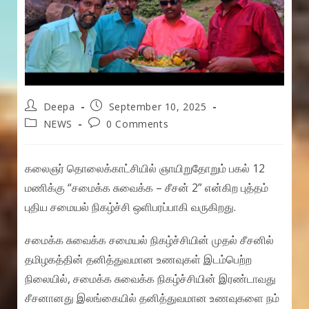
Post
Post
Deepa
September 10, 2025
author:
published:
Post
Post
NEWS
0 Comments
category:
comments:
கலைஞர் தொலைக்காட்சியில் ஞாயிறுதோறும் பகல் 12
மணிக்கு “சமைக்க சுவைக்க – சீசன் 2” என்கிற புத்தம்
புதிய சமையல் நிகழ்ச்சி ஒளிபரப்பாகி வருகிறது.
சமைக்க சுவைக்க சமையல் நிகழ்ச்சியின் முதல் சீசனில்
தமிழகத்தின் தனித்துவமான உணவுகள் இடம்பெற்ற
நிலையில், சமைக்க சுவைக்க நிகழ்ச்சியின் இரண்டாவது
சீசனானது இலங்கையில் தனித்துவமான உணவுகளை நம்