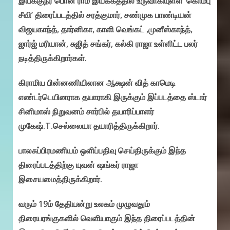
இயக்குநர் பொன் ராம் இயக்கத்தில் உருவாகியுள்ள ‘கொம்பு
சீவி’ திரைப்படத்தில் சரத்குமார், சண்முக பாண்டியன்
விஜயகாந்த், தார்னிகா, காளி வெங்கட் ,முனீஸ்காந்த்,
ஜார்ஜ் மரியான், சுஜித் சங்கர், கல்கி ராஜா உள்ளிட்ட பலர்
நடித்திருக்கிறார்கள்.
கிராமிய பின்னணியிலான ஆக்ஷன் வித் காமெடி
எண்டர்டெயினராக தயாராகி இருக்கும் இப்படத்தை ஸ்டார்
சினிமாஸ் நிறுவனம் சார்பில் தயாரிப்பாளர்
முகேஷ்.T.செல்லையா தயாரித்திருக்கிறார்.
பாலசுப்பிரமணியம் ஒளிப்பதிவு செய்திருக்கும் இந்த
திரைப்படத்திற்கு யுவன் ஷங்கர் ராஜா
இசையமைத்திருக்கிறார்.
வரும் 19ம் தேதியன்று உலகம் முழுவதும்
திரையரங்குகளில் வெளியாகும் இந்த திரைப்படத்தின்