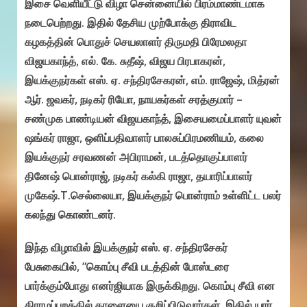
இசை வெளியீட்டு விழா சென்னையில் பிரம்மாண்டமாக
நடைபெற்றது. இதில் தேசிய முற்போக்கு திராவிட
கழகத்தின் பொதுச் செயலாளர் திருமதி பிரேமலதா
விஜயகாந்த், எல். கே. சுதீஷ், விஜய பிரபாகரன்,
இயக்குநர்கள் எஸ். ஏ. சந்திரசேகரன், எம். ராஜேஷ், மித்ரன்
ஆர். ஜவகர், நடிகர் ரியோ, நாயகர்கள் சரத்குமார் –
சண்முக பாண்டியன் விஜயகாந்த், இசையமைப்பாளர் யுவன்
ஷங்கர் ராஜா, ஒளிப்பதிவாளர் பாலசுப்பிரமணியம், கலை
இயக்குநர் சரவணன் அபிராமன், படத்தொகுப்பாளர்
தினேஷ் பொன்ராஜ், நடிகர் கல்கி ராஜா, தயாரிப்பாளர்
முகேஷ்.T.செல்லையா, இயக்குநர் பொன்ராம் உள்ளிட்ட பலர்
கலந்து கொண்டனர்.
இந்த விழாவில் இயக்குநர் எஸ். ஏ. சந்திரசேகர்
பேசுகையில், ”கொம்பு சீவி படத்தின் போஸ்டரை
பார்க்கும்போது எனர்ஜியாக இருக்கிறது. கொம்பு சீவி என
கிராமப்புறத்தில் காளையை குறிப்பிடுவார்கள். இதில் யார்