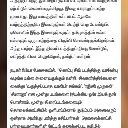
அதற்குப் பிறகு இன்றைய சூப்பர் ஸ்டார்கள் என மாற்றங்கள்
ஏற்பட்டுக் கொண்டிருக்கிறது. இதை யாராலும் மாற்ற
முடியாது. இது காலத்தின் கட்டாயம். ஆகவே
மாற்றத்திற்குரிய இளைஞர்கள் வெற்றி பெற வேண்டும்.
ஏனெனில் இந்த இளைஞர்களும், தமிழகத்தில் உள்ள
மக்களும் ஒரு மாற்றத்தை விரும்பி கொண்டிருக்கிறார்கள்.
அந்த மாற்றம் இந்த திரைப்படத்திலும் நிகழ வேண்டும்,
வாழ்த்தி விடைபெறுகிறேன், நன்றி,” என்றார்.
நடிகர் ரியோ பேசுகையில், ”கொம்பு சீவி படத்திற்கு வரவேற்பு
வழங்க உள்ள அனைவருக்கும் நன்றி. சிவகார்த்திகேயனை
வைத்து ‘வருத்தப்படாத வாலிபர் சங்கம்’, ‘ரஜினி முருகன்’,
‘சீமராஜா’ என மூன்று படங்களை இயக்கிய ஒரே இயக்குநர்
பொன்ராம். மூன்று திரைப்படங்களையும்
தொலைக்காட்சியில் ஒளிபரப்பினால் குடும்பம் அனைவரும்
ஒன்றாக அமர்ந்து பார்த்து ரசிப்பார்கள். தொலைக்காட்சி
பார்வையாளர்களின் ரேட்டிங் கணக்குப்படி தமிழில்