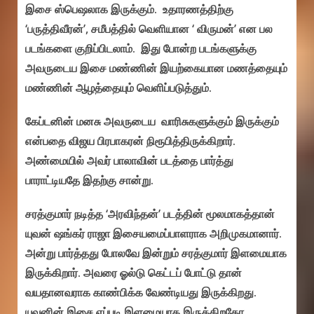
இசை ஸ்பெஷலாக இருக்கும். உதாரணத்திற்கு
‘பருத்திவீரன்’, சமீபத்தில் வெளியான ‘ விருமன்’ என பல
படங்களை குறிப்பிடலாம். இது போன்ற படங்களுக்கு
அவருடைய இசை மண்ணின் இயற்கையான மணத்தையும்
மண்ணின் ஆழத்தையும் வெளிப்படுத்தும்.
கேப்டனின் மனசு அவருடைய வாரிசுகளுக்கும் இருக்கும்
என்பதை விஜய பிரபாகரன் நிரூபித்திருக்கிறார்.
அண்மையில் அவர் பாலாவின் படத்தை பார்த்து
பாராட்டியதே இதற்கு சான்று.‌
சரத்குமார் நடித்த ‘அரவிந்தன்’ படத்தின் மூலமாகத்தான்
யுவன் ஷங்கர் ராஜா இசையமைப்பாளராக அறிமுகமானார்.
அன்று பார்த்தது போலவே இன்றும் சரத்குமார் இளமையாக
இருக்கிறார். அவரை ஓல்டு கெட்டப் போட்டு தான்
வயதானவராக காண்பிக்க வேண்டியது இருக்கிறது.
யுவனின் இசை எப்படி இளமையாக இருக்கிறதோ,