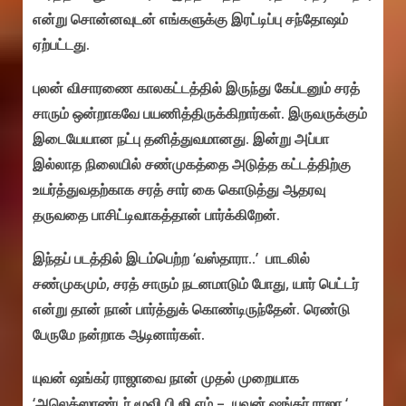
என்று சொன்னவுடன் எங்களுக்கு இரட்டிப்பு சந்தோஷம்
ஏற்பட்டது.
புலன் விசாரணை காலகட்டத்தில் இருந்து கேப்டனும் சரத்
சாரும் ஒன்றாகவே பயணித்திருக்கிறார்கள். இருவருக்கும்
இடையேயான நட்பு தனித்துவமானது. இன்று அப்பா
இல்லாத நிலையில் சண்முகத்தை அடுத்த கட்டத்திற்கு
உயர்த்துவதற்காக சரத் சார் கை கொடுத்து ஆதரவு
தருவதை பாசிட்டிவாகத்தான் பார்க்கிறேன்.
இந்தப் படத்தில் இடம்பெற்ற ‘வஸ்தாரா..’ பாடலில்
சண்முகமும், சரத் சாரும் நடனமாடும் போது, யார் பெட்டர்
என்று தான் நான் பார்த்துக் கொண்டிருந்தேன். ரெண்டு
பேருமே நன்றாக ஆடினார்கள்.
யுவன் ஷங்கர் ராஜாவை நான் முதல் முறையாக
‘அலெக்ஸாண்டர் மூவி பி ஜி எம் – யுவன் ஷங்கர் ராஜா ‘