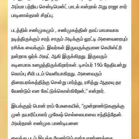
அம்மா பற்றிய சென்டிமென்ட் பாடல் என்றால் அது ராஜா சார்
பாடினால்தான் சிறப்பு.
படத்தில் சண்முகமும் , சண்முகத்தின் தாய் மாமாவாக
நடித்திருக்கும் சரத் சாரும் அடிக்கும் லூட்டி அனைவரையும்
ரசிக்க வைக்கும். இவர்கள் இருவருக்குமான கெமிஸ்ட்ரி
நன்றாக ஒர்க் அவுட் ஆகி இருக்கிறது. இருவரும்
கடினமாக உழைத்திருக்கிறார்கள். டிசம்பர் 19ம் தேதியன்று
கொம்பு சீவி படம் வெளியாகிறது. அனைவரும்
திரையரங்கத்திற்கு சென்று பார்த்து, ரசித்து ஆதரவு தர
வேண்டும் என கேட்டுக்கொள்கிறேன்,” என்றார்.
இயக்குநர் பொன் ராம் பேசுகையில், ”மூன்றாண்டுகளுக்கு
முன் தயாரிப்பாளர் முகேஷ் செல்லையாவை சந்தித்தேன்.
அவர்தான் சண்முக பாண்டியனை
வைத்து படம் இயக்க வேண்டும் என்ற எண்ணத்தை