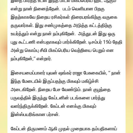
இதை பார்த்த உடன் இந்த பாடல் மிகப்பெரிய ஹிட் ஆகும்
என்று நான் நினைத்தேன். படம் வெளியான பிறகு
இதற்காகவே நிறைய ரசிகர்கள் திரையரங்கிற்கு வருகை
தருவார்கள். இது சண்முகத்தை அடுத்த கட்டத்திற்கு
உயர்த்தும் என்று நான் நம்புகிறேன். அத்துடன் இது ஒரு
புது கூட்டணி என்பதாகவும் பார்க்கிறேன். டிசம்பர் 19ம் தேதி
அன்று கொம்பு சீவி மிகப்பெரிய வெற்றியை பெறும் என
நம்புகிறேன்,” என்றார்.
இசையமைப்பாளர் யுவன் ஷங்கர் ராஜா பேசுகையில், ” நான்
இந்த மேடையில் இருப்பதற்கு மிகவும் மகிழ்ச்சி
அடைகிறேன். நிறைய பேச வேண்டும். நான் குழந்தை
பருவத்தில் இருந்து கேப்டனின் படங்களை பார்த்து
வளர்ந்திருக்கிறேன். கேப்டன் எனக்கு மிகவும்
இன்ஸ்பயரிங்கான பர்சன்.
கேப்டன் திருமணம் ஆகி முதல் முறையாக தம்பதிகளாய்