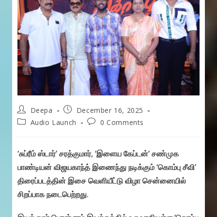
Post
Post
Deepa
December 16, 2025
author:
published:
Post
Post
Audio Launch
0 Comments
category:
comments:
‘சுப்ரீம் ஸ்டார்’ சரத்குமார், ‘இளைய கேப்டன்’ சண்முக
பாண்டியன் விஜயகாந்த் இணைந்து நடிக்கும் ‘கொம்பு சீவி’
திரைப்படத்தின் இசை வெளியீட்டு விழா சென்னையில்
சிறப்பாக நடைபெற்றது.