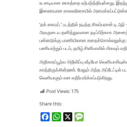
உடனடியான ஊகத்தை ஏற்படுத்தியுள்ளது. இதற்கு
இணையான காலவரிசையில் அமைக்கப்பட்டுள்ளது எ
‘தக்‌ லைஃப் ‘ படத்தில் நடித்த சிலம்பரசன் டி ஆ
அவருடைய தனித்துவமான நடிப்பிற்காக அனைத்து த
பன்னடுக்கு பாணியிலான கதைச்சொல்லலுக்கு ப
பணியாற்றும் படம், தமிழ் சினிமாவில் மிகவும் எதி
அதிகாரப்பூர்வ அறிவிப்பு வீடியோ வெளியாகியுள
காத்திருக்கின்றனர். மேலும் அந்த அப்டேட்டில் 
வெளியாகும் என எதிர்பார்க்கப்படுகிறது.
Post Views:
175
Share this:
F
W
X
M
ac
h
e