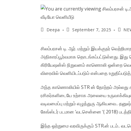
Post
Post
Post
Deepa
September 7, 2025
NE
author:
published:
catego
சிலம்பரசன் டி. ஆர். மற்றும் இயக்குநர் வெற்றிமாற
அதிகாரப்பூர்வமாக தொடங்கப்பட்டுள்ளது. இது 
கிரியேஷன்ஸ் நிறுவனம் காணொலி ஒன்றை வெளியிட
விரைவில் வெளியிடப்படும் என்பதை உறுதிப்படுத்
அந்த காணொலியில் STR ன் தோற்றம் அல்லது க
ரசிகர்களிடையே உற்சாக அலையை உருவாக்கியுள்ள
வடிவமைப்பு மற்றும் எழுத்துரு ஆகியவை.. தனுஷ்
கேங்ஸ்டர் படமான ‘வடசென்னை ‘( 2018) படத்தி
இந்த ஒற்றுமை வரவிருக்கும் STR.ன் படம்.. 