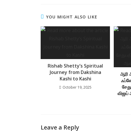
e
at
ss
b
s
a
YOU MIGHT ALSO LIKE
o
A
g
o
p
e
k
p
Rishab Shetty’s Spiritual
Journey from Dakshina
ஆரி அ
Kashi to Kashi
ஃப்ள
சேது
October 19, 2025
விஜய்
Leave a Reply