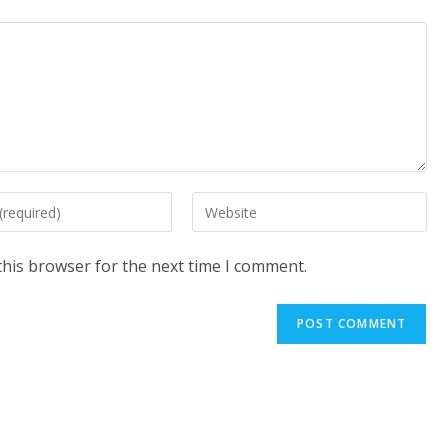
Enter
your
website
this browser for the next time I comment.
URL
(optional)
t