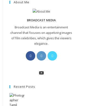
About Me
BROADCAST MEDIA
Broadcast Media is an entertainment
channel that focuses on appetizing images
of film celebrities, which gives the viewers
elegance.
Opens
Opens
Opens
in
in
in
a
a
a
new
new
new
YouTube
tab
tab
tab
Recent Posts