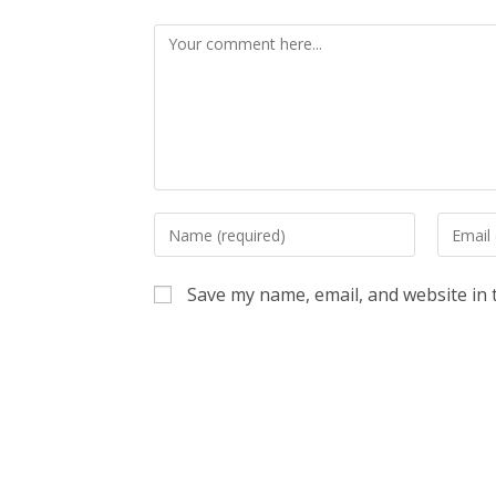
Comment
Enter
Enter
your
your
name
email
Save my name, email, and website in 
or
address
username
to
to
commen
comment