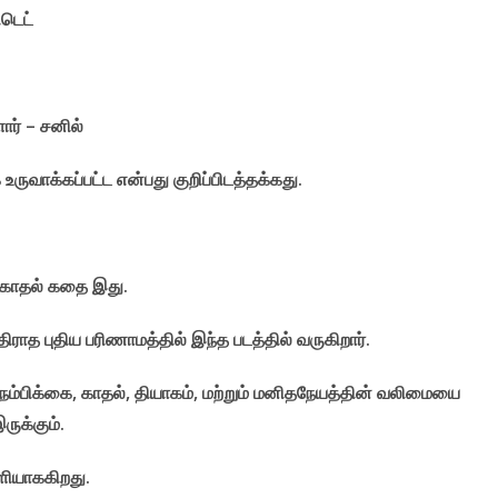
ிடெட்
ார் – சனில்
ருவாக்கப்பட்ட என்பது குறிப்பிடத்தக்கது.
 காதல் கதை இது.
ராத புதிய பரிணாமத்தில் இந்த படத்தில் வருகிறார்.
ம்பிக்கை, காதல், தியாகம், மற்றும் மனிதநேயத்தின் வலிமையை
ுக்கும்.
ெளியாககிறது.