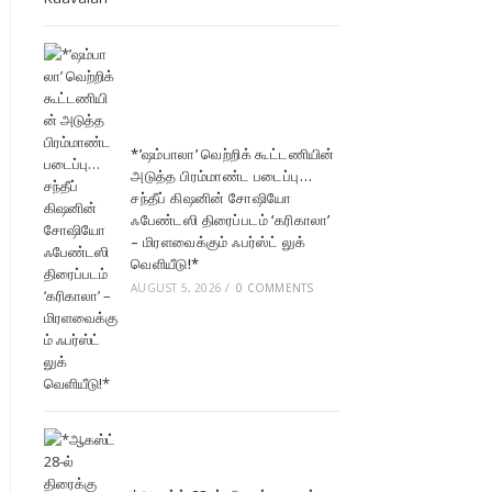
*’ஷம்பாலா’ வெற்றிக் கூட்டணியின்
அடுத்த பிரம்மாண்ட படைப்பு…
சந்தீப் கிஷனின் சோஷியோ
ஃபேண்டஸி திரைப்படம் ‘கரிகாலா’
– மிரளவைக்கும் ஃபர்ஸ்ட் லுக்
வெளியீடு!*
AUGUST 5, 2026
/
0 COMMENTS