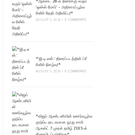
*ஆகஸ்ட் 28-ல் திரைக்கு வரும்
‘ஒன்ஸ் மோர்’ – அதிகாரப்பூர்வ
ரிலீஸ் தேதி அறிவிப்பு!*
AUGUST 5, 2026
/
0 COMMENTS
*’ஜி.டி.என்.’ திரைப்படத்தின் ப்ரீ
ரிலீஸ் நிகழ்வு!*
AUGUST 5, 2026
/
0 COMMENTS
*விஜய் ஆண்டனியின் உணர்வுபூர்வ
குடும்ப நாடகமான நூறு சாமி
ஆகஸ்ட் 7 முதல் தமிழ் ZEE5-ல்
திரையிடப்படுகிறது*