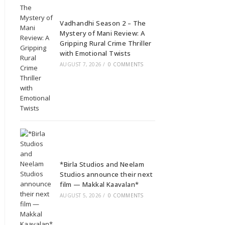
Vadhandhi Season 2 – The
Mystery of Mani Review: A
Gripping Rural Crime Thriller
with Emotional Twists
AUGUST 7, 2026
/
0 COMMENTS
*Birla Studios and Neelam
Studios announce their next
film — Makkal Kaavalan*
AUGUST 5, 2026
/
0 COMMENTS