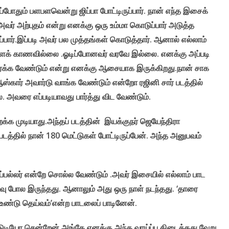
 எப்போதும் பளபளவென்று ஜிப்பா போட்டிருப்பார். நான் எந்த இசைக்
ர் அற்புதம் என்று எனக்கு ஒரு உம்மா கொடுப்பார் அடுத்த
ர்.இப்படி அவர் பல முத்தங்கள் கொடுத்தார். ஆனால் எல்லாம்
ஆளைக் காணவில்லை .ஓடிப்போனவர் வரவே இல்லை. எனக்கு அப்படி
பார்க்க வேண்டும் என்று எனக்கு ஆசையாக இருக்கிறது.நான் சாக
ஆஸ்கார் அவார்டு வாங்க வேண்டும் என்றோ ரஜினி சார் படத்தில்
ரை எப்படியாவது பார்த்து விட வேண்டும்.
்க முடியாது.அந்தப் படத்தின் இயக்குநர் ஜெயேந்திரா
டத்தில் நான் 180 மெட்டுகள் போட்டிருப்பேன். அந்த அனுபவம்
்பல்லர் என்றே சொல்ல வேண்டும் .அவர் இசையில் எல்லாம் பாட
னவு போல இருந்தது. ஆனாலும் அது ஒரு நாள் நடந்தது. ‘தாரை
ே உண்டு தெய்வம்’என்ற பாடலைப் பாடினேன்.
டுடியோ சென்றேன் அங்கே எனக்கு அந்த வாய்ப்பு கிடைத்தது.வேறு