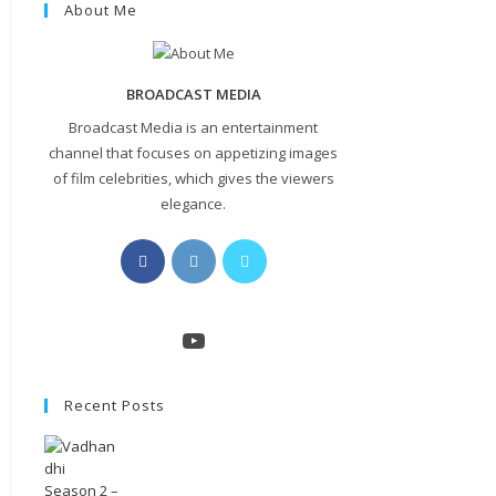
About Me
BROADCAST MEDIA
Broadcast Media is an entertainment
channel that focuses on appetizing images
of film celebrities, which gives the viewers
elegance.
Opens
Opens
Opens
in
in
in
a
a
a
new
new
new
YouTube
tab
tab
tab
Recent Posts