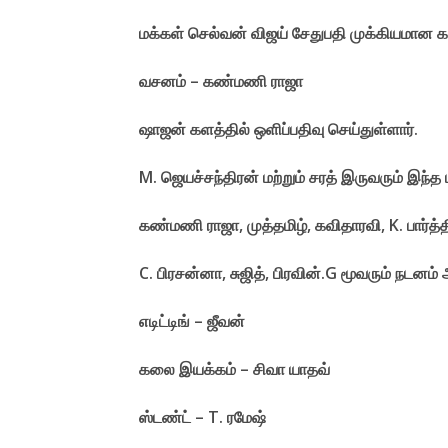
மக்கள் செல்வன் விஜய் சேதுபதி முக்கியமான கதாபா
வசனம் – கண்மணி ராஜா
ஷாஜன் களத்தில் ஒளிப்பதிவு செய்துள்ளார்.
M. ஜெயச்சந்திரன் மற்றும் சரத் இருவரும் இந்
கண்மணி ராஜா, முத்தமிழ், கவிதாரவி, K. பார்த
C. பிரசன்னா, சுஜித், பிரவின்.G மூவரும் நடனம
எடிட்டிங் – ஜீவன்
கலை இயக்கம் – சிவா யாதவ்
ஸ்டண்ட் – T. ரமேஷ்