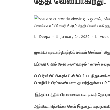
தேதி வெளியாகிறது.
Post
Post
Post
Deepa
January 24, 2026
Audio
author:
published:
category
முக்கிய கதாபாத்திரத்தில் மக்கள் செல்வன் வி
பிப்ரவரி 6 ஆம் தேதி வெளியாகும் ” காதல் க
பெப்பர் மின்ட் பிரைவேட் லிமிடெட் பட நிறுவனம
மொழியில் பிரம்மாண்டமாக தயாரித்துள்ள படம்
இந்தப் படத்தில் பிரபல மலையாள நடிகர் ஜெயராம
ஆத்மிகா, ரித்திக்கா சென் இருவரும் கதாநாயக