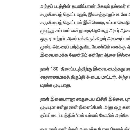
அந்தப் படத்தின் தயாரிப்பாளர் மிகவும் நல்லவர்
கருவியைத் தொட்டாலும், இசைத்தாலும் உடனே அவ
கருவியைத் தொட்டால் இன்னொரு உம்மா கொடுப்பா
முடிந்து சம்பளம் என்று வருகிறபோது அவர் 
ஒரு ஏமாற்றம் .அவர் எங்கிருக்கிறார் அவரைப் 
முன்பு அவரைப் பார்த்துவிட வேண்டும் எனக்கு 
இசையமைக்க வேண்டும் என்றோ ஆசை இல்லை. அவ
நான் 180 திரைப்படத்திற்கு இசையமைத்தது மறக
சாதாரணமாகத் திருப்தி அடைய மாட்டார். அந்த ப
மறக்க முடியாது.
நான் இளையராஜா சாருடைய விசிறி இல்லை. புரப
முடியுமா என்று நான் நினைப்பேன் .அது ஒரு க
தப்பட்டை ‘படத்தில் ‘என் உள்ளம் கோயில் அங்க
ஒரு நாள் நண்பர்கள் அழைத்த போது பிரசாத் ஸ்