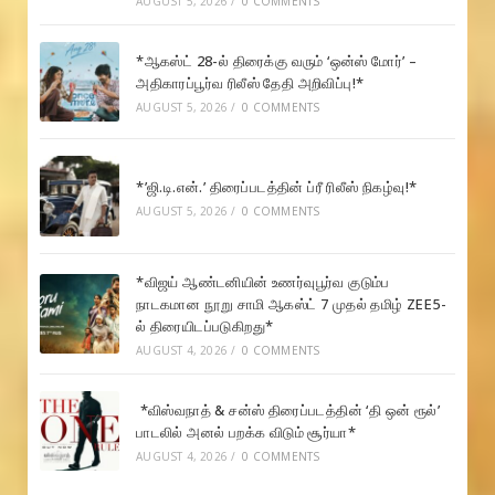
AUGUST 5, 2026
/
0 COMMENTS
*ஆகஸ்ட் 28-ல் திரைக்கு வரும் ‘ஒன்ஸ் மோர்’ –
அதிகாரப்பூர்வ ரிலீஸ் தேதி அறிவிப்பு!*
AUGUST 5, 2026
/
0 COMMENTS
*’ஜி.டி.என்.’ திரைப்படத்தின் ப்ரீ ரிலீஸ் நிகழ்வு!*
AUGUST 5, 2026
/
0 COMMENTS
*விஜய் ஆண்டனியின் உணர்வுபூர்வ குடும்ப
நாடகமான நூறு சாமி ஆகஸ்ட் 7 முதல் தமிழ் ZEE5-
ல் திரையிடப்படுகிறது*
AUGUST 4, 2026
/
0 COMMENTS
*விஸ்வநாத் & சன்ஸ் திரைப்படத்தின் ‘தி ஒன் ரூல்’
பாடலில் அனல் பறக்க விடும் சூர்யா*
AUGUST 4, 2026
/
0 COMMENTS