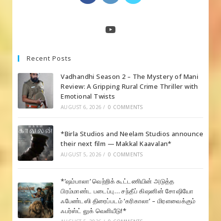
in
in
in
a
a
a
new
new
new
YouTube
tab
tab
tab
Recent Posts
Vadhandhi Season 2 – The Mystery of Mani
Review: A Gripping Rural Crime Thriller with
Emotional Twists
AUGUST 6, 2026
/
0 COMMENTS
*Birla Studios and Neelam Studios announce
their next film — Makkal Kaavalan*
AUGUST 5, 2026
/
0 COMMENTS
*’ஷம்பாலா’ வெற்றிக் கூட்டணியின் அடுத்த
பிரம்மாண்ட படைப்பு… சந்தீப் கிஷனின் சோஷியோ
ஃபேண்டஸி திரைப்படம் ‘கரிகாலா’ – மிரளவைக்கும்
ஃபர்ஸ்ட் லுக் வெளியீடு!*