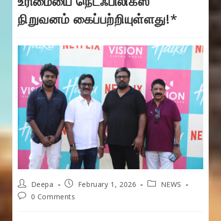
உரிமையை நெட்ஃபிலிக்ஸ்
நிறுவனம் கைப்பற்றியுள்ளது!*
Post
Post
Post
Deepa
February 1, 2026
NEWS
author:
published:
category:
Post
0 Comments
comments: