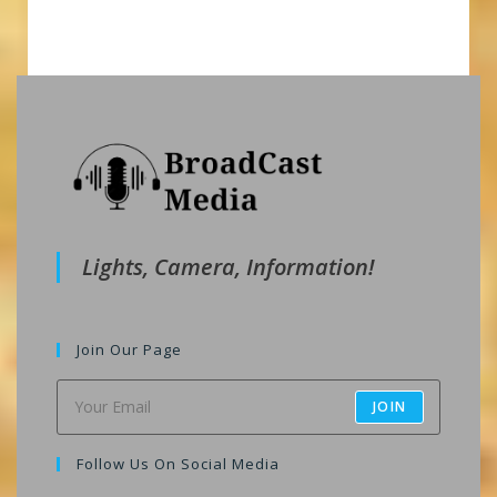
Lights, Camera, Information!
Join Our Page
JOIN
Follow Us On Social Media