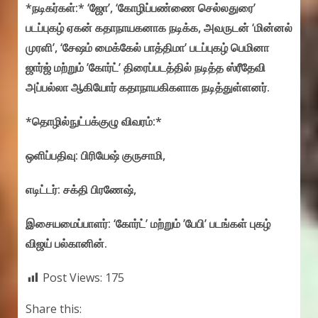
*நடிகர்கள்:* ‘ஜோ’, ‘கோழிப்பண்ணை செல்லதுரை’
படப்புகழ் ஏகன் கதாநாயகனாக நடிக்க, அவருடன் ‘மின்னல்
முரளி’, ‘சேஷம் மைக்கேல் பாத்திமா’ படப்புகழ் பெமினா
ஜார்ஜ் மற்றும் ’கோர்ட்’ திரைப்படத்தில் நடித்த ஸ்ரீதேவி
அப்பல்லா ஆகியோர் கதாநாயகிகளாக நடித்துள்ளனர்.
*தொழில்நுட்பக்குழு விவரம்:*
ஒளிப்பதிவு: பிரியேஷ் குருசாமி,
எடிட்டர்: சக்தி பிரணேஷ்,
இசையமைப்பாளர்: ‘கோர்ட்’ மற்றும் ’பேபி’ படங்கள் புகழ்
விஜய் பல்கானின்.
Post Views:
175
Share this: