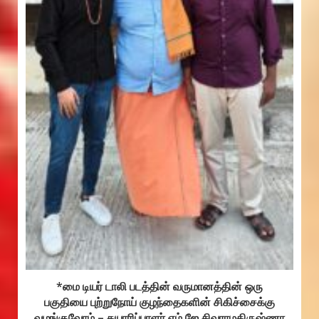
*மை டியர் டாலி படத்தின் வருமானத்தின் ஒரு
பகுதியை புற்றுநோய் குழந்தைகளின் சிகிச்சைக்கு
வழங்குவோம் – தயாரிப்பாளர் எம்.ஜே‌.சிவராமகிருஷ்ணா