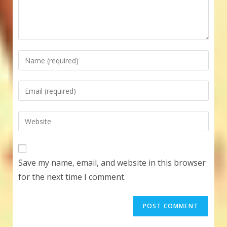
Enter
your
name
Enter
or
your
username
email
Enter
to
address
your
comment
to
website
comment
URL
Save my name, email, and website in this browser
(optional)
for the next time I comment.