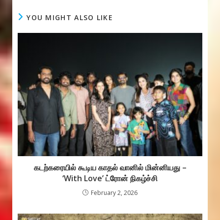
e
at
ss
b
s
a
YOU MIGHT ALSO LIKE
o
A
g
o
p
e
k
p
கடற்கரையில் கூடிய காதல் வானில் மின்னியது –
‘With Love’ ட்ரோன் நிகழ்ச்சி
February 2, 2026