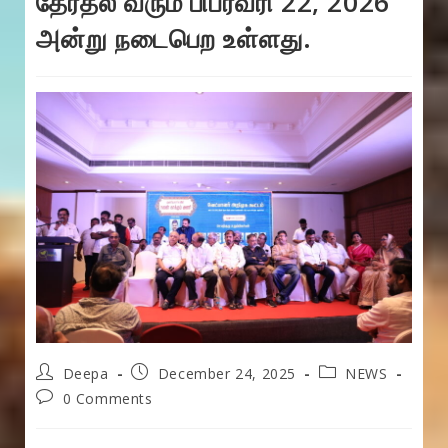
தேர்தல் வரும் பிப்ரவரி 22, 2026
அன்று நடைபெற உள்ளது.
Post
Post
Post
Deepa
December 24, 2025
NEWS
author:
published:
category:
Post
0 Comments
comments: