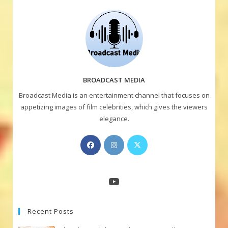
BROADCAST MEDIA
Broadcast Media is an entertainment channel that focuses on
appetizing images of film celebrities, which gives the viewers
elegance.
Opens
Opens
Opens
in
in
in
a
a
a
new
new
new
YouTube
tab
tab
tab
Recent Posts