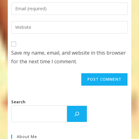
name
Enter
or
your
username
email
Enter
to
address
your
comment
to
website
comment
URL
Save my name, email, and website in this browser
(optional)
for the next time I comment.
Search
About Me