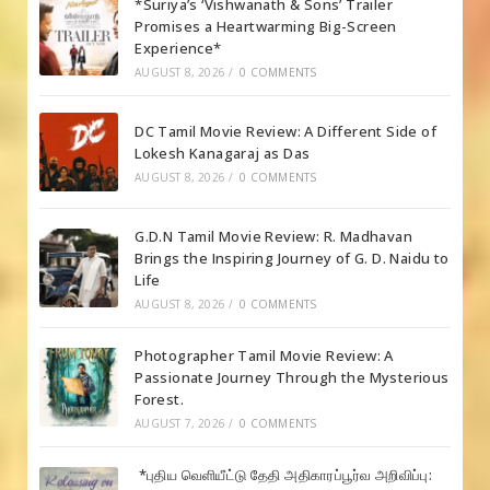
*Suriya’s ‘Vishwanath & Sons’ Trailer
Promises a Heartwarming Big-Screen
Experience*
AUGUST 8, 2026
/
0 COMMENTS
DC Tamil Movie Review: A Different Side of
Lokesh Kanagaraj as Das
AUGUST 8, 2026
/
0 COMMENTS
G.D.N Tamil Movie Review: R. Madhavan
Brings the Inspiring Journey of G. D. Naidu to
Life
AUGUST 8, 2026
/
0 COMMENTS
Photographer Tamil Movie Review: A
Passionate Journey Through the Mysterious
Forest.
AUGUST 7, 2026
/
0 COMMENTS
*புதிய வெளியீட்டு தேதி அதிகாரப்பூர்வ அறிவிப்பு: