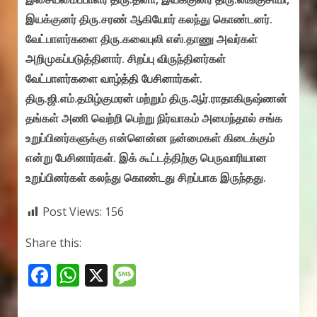
இயக்குனர் திரு.சரண் ஆகியோர் கலந்து கொண்டனர்.
வேட்பாளர்களை திரு.கலைபுலி எஸ்.தாணு அவர்கள்
அறிமுகப்படுத்தினார். சிறப்பு விருந்தினர்கள்
வேட்பாளர்களை வாழ்த்தி பேசினார்கள்.
திரு.ஜி.எம்.தமிழ்குமரன் மற்றும் திரு.ஆர்.ராதாகிருஷ்ணன்
தங்கள் அணி வெற்றி பெற்று நிர்வாகம் அமைந்தால் சங்க
உறுப்பினர்களுக்கு என்னென்ன நன்மைகள் கிடைக்கும்
என்று பேசினார்கள். இக் கூட்டத்திற்கு பெருவாரியான
உறுப்பினர்கள் கலந்து கொண்டது சிறப்பாக இருந்தது.
Post Views:
156
Share this:
F
W
X
M
ac
h
e