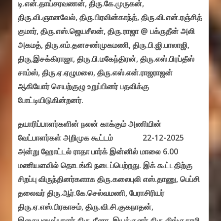
டி.என்.தாய்சரவணன், திரு.கே.முருகன்,
திரு.வி.ஞானவேல், திரு.பிரவின்காந்த், திரு.வி.என்.ரஞ்சித்
குமார், திரு.எஸ்.ஜெயசீலன், திரு.ராஜா @ பக்ருதீன் அலி
அகமத், திரு.எம்.தனசண்முகமணி, திரு.பி.ஜி.பாலாஜி,
திரு,இசக்கிராஜா, திரு.பி.மகேந்திரன், திரு.எஸ்.பிரப்தீஸ்
சாம்ஸ், திரு.ஏ.ஏழுமலை, திரு.எஸ்.என்.ராஜராஜன்
ஆகியோர் செயற்குழு உறுப்பினர் பதவிக்கு
போட்டியிடுகின்றனர்.
தயாரிப்பாளர்களின் நலன் காக்கும் அணியின்
வேட்பாளர்கள் அறிமுக கூட்டம் 22-12-2025
அன்று ஹோட்டல் ராதா பார்க் இன்னில் மாலை 6.00
மணியளவில் தொடங்கி நடைப்பெற்றது. இக் கூட்டதிற்கு
சிறப்பு விருந்தினர்களாக திரு.கலைபுலி எஸ்.தாணு, பெப்சி
தலைவர் திரு.ஆர்.கே.செல்வமணி, பேராசிரியர்
திரு.ஏ.எஸ்.பிரகாசம், திரு.வி.சி.குகநாதன்,
இசையமைப்பாளர் திரு.தீனா, இயக்குனர் திரு.லிங்குசாமி,