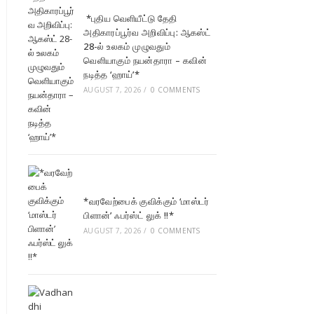
*புதிய வெளியீட்டு தேதி
அதிகாரப்பூர்வ அறிவிப்பு: ஆகஸ்ட்
28-ல் உலகம் முழுவதும்
வெளியாகும் நயன்தாரா – கவின்
நடித்த ‘ஹாய்’*
AUGUST 7, 2026
/
0 COMMENTS
*வரவேற்பைக் குவிக்கும் ‘மாஸ்டர்
பிளான்’ ஃபர்ஸ்ட் லுக் !!*
AUGUST 7, 2026
/
0 COMMENTS