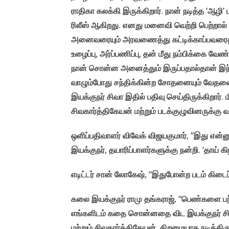
ராதிகா கலக்கி இருக்கிறார். நான் நடித்த ‘ஆழி’ 
ரிலீஸ் ஆகிறது. எனது மனைவி வெற்றி பெற்றால் ந
அனைவரையும் அரவணைத்து கட்டிக்காப்பவரைதான்
உழைப்பு, அர்ப்பணிப்பு, தன் மீது நம்பிக்கை வேண
நான் சொன்ன அனைத்தும் இருப்பதால்தான் இந்தப
வாழும்போது சந்திக்கின்ற சோதனையும் வேதனைய
இயக்குநர் சிவா இதில் பதிவு செய்திருக்கிறார். 
சிவகார்த்திகேயன் மற்றும் படக்குழுவினருக்கு வா
ஒளிப்பதிவாளர் விவேக் விஜயகுமார், ”இது என்
இயக்குநர், தயாரிப்பாளர்களுக்கு நன்றி. ‘தாய் 
எடிட்டர் சான் லோகேஷ், “இதுபோன்ற படம் கிடைப்
கலை இயக்குநர் ராமு தங்கராஜ், “பெண்களை பற்ற
எங்களிடம் கதை சொன்னதை விட இயக்குநர் சிறப்ப
மற்றும் சிவகார்த்திகேயன், திறமையாக நடித்திர