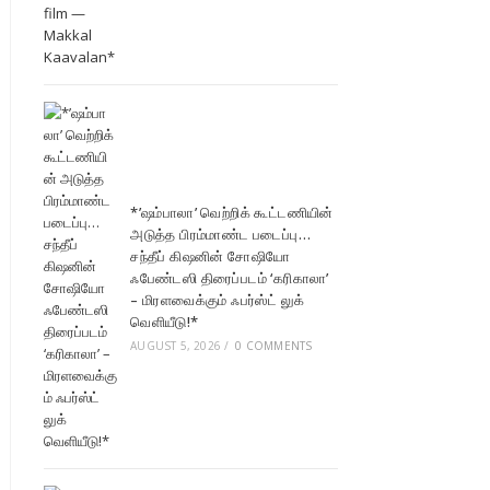
*’ஷம்பாலா’ வெற்றிக் கூட்டணியின்
அடுத்த பிரம்மாண்ட படைப்பு…
சந்தீப் கிஷனின் சோஷியோ
ஃபேண்டஸி திரைப்படம் ‘கரிகாலா’
– மிரளவைக்கும் ஃபர்ஸ்ட் லுக்
வெளியீடு!*
AUGUST 5, 2026
/
0 COMMENTS