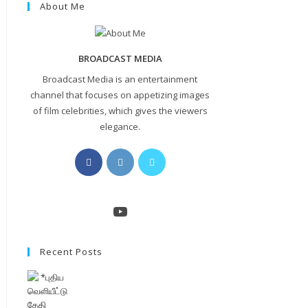
About Me
BROADCAST MEDIA
Broadcast Media is an entertainment
channel that focuses on appetizing images
of film celebrities, which gives the viewers
elegance.
Opens
Opens
Opens
in
in
in
a
a
a
new
new
new
YouTube
tab
tab
tab
Recent Posts