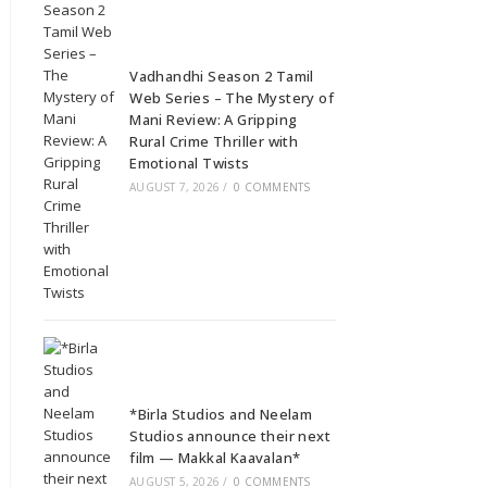
Vadhandhi Season 2 Tamil
Web Series – The Mystery of
Mani Review: A Gripping
Rural Crime Thriller with
Emotional Twists
AUGUST 7, 2026
/
0 COMMENTS
*Birla Studios and Neelam
Studios announce their next
film — Makkal Kaavalan*
AUGUST 5, 2026
/
0 COMMENTS