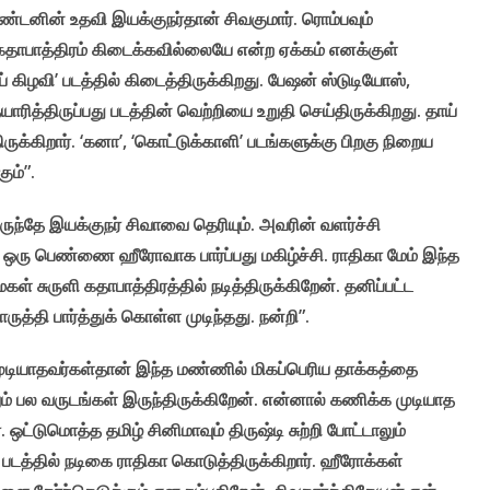
கண்டனின் உதவி இயக்குநர்தான் சிவகுமார். ரொம்பவும்
 கதாபாத்திரம் கிடைக்கவில்லையே என்ற ஏக்கம் எனக்குள்
 கிழவி’ படத்தில் கிடைத்திருக்கிறது. பேஷன் ஸ்டுடியோஸ்,
ரித்திருப்பது படத்தின் வெற்றியை உறுதி செய்திருக்கிறது. தாய்
ிருக்கிறார். ‘கனா’, ‘கொட்டுக்காளி’ படங்களுக்கு பிறகு நிறைய
கும்”.
இருந்தே இயக்குநர் சிவாவை தெரியும். அவரின் வளர்ச்சி
ில் ஒரு பெண்ணை ஹீரோவாக பார்ப்பது மகிழ்ச்சி. ராதிகா மேம் இந்த
 மகள் சுருளி கதாபாத்திரத்தில் நடித்திருக்கிறேன். தனிப்பட்ட
த்தி பார்த்துக் கொள்ள முடிந்தது. நன்றி”.
ுடியாதவர்கள்தான் இந்த மண்ணில் மிகப்பெரிய தாக்கத்தை
லும் பல வருடங்கள் இருந்திருக்கிறேன். என்னால் கணிக்க முடியாத
 ஒட்டுமொத்த தமிழ் சினிமாவும் திருஷ்டி சுற்றி போட்டாலும்
் படத்தில் நடிகை ராதிகா கொடுத்திருக்கிறார். ஹீரோக்கள்