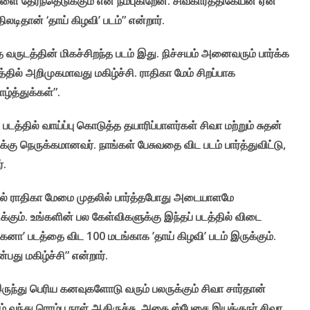
ை தேர்ந்தெடுக்கும் என நம்புகிறேன். சிவகார்த்திகேயன் ஏன்
லடிதான் ‘தாய் கிழவி’ படம்” என்றார்.
த வருடத்தின் மிகச்சிறந்த படம் இது. நிச்சயம் அனைவரும் பார்க்க
்தில் அறிமுகமாவது மகிழ்ச்சி. ராதிகா மேம் சிறப்பாக
ழ்த்துக்கள்”.
த்தில் வாய்ப்பு கொடுத்த தயாரிப்பாளர்கள் சிவா மற்றும் சுதன்
்கு நெருக்கமானவர். நாங்கள் பேசுவதை விட படம் பார்த்துவிட்டு,
்.
தில் ராதிகா மேமை முதலில் பார்த்தபோது அடையாளமே
கும். உங்களின் பல கேள்விகளுக்கு இந்தப் படத்தில் விடை
ா’ படத்தை விட 100 மடங்காக ’தாய் கிழவி’ படம் இருக்கும்.
்பது மகிழ்ச்சி” என்றார்.
 இருந்து பெரிய கனவுகளோடு வரும் பலருக்கும் சிவா சார்தான்
ம் வந்து ரொம்ப நாள் ஆகிருச்சு. அதை ஸ்பேசை இயக்குநர் சிவா