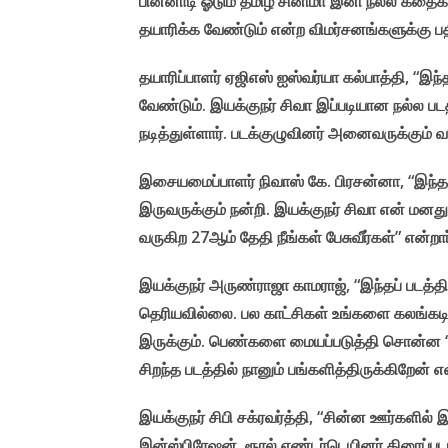
பின்னாடி ஓடும் தமிழ் சினிமா இனி நல்ல கதைகள
தயாரிக்க வேண்டும் என்ற விமர்சனங்களுக்கு பதி
தயாரிப்பாளர் ஏஜிஎஸ் ஐஸ்வர்யா கல்பாத்தி, “இந்
வேண்டும். இயக்குநர் சிவா இப்படியான நல்ல படத
நடித்துள்ளார். படக்குழுவினர் அனைவருக்கும் வா
இசையமைப்பாளர் நிவாஸ் கே. பிரசன்னா, “இந்த பட
இருவருக்கும் நன்றி. இயக்குநர் சிவா என் மனதுக
வருகிற 27ஆம் தேதி நீங்கள் பேசுவீர்கள்” என்றார
இயக்குநர் அருண்ராஜா காமராஜ், “இந்தப் படத்
தெரியவில்லை. பல காட்சிகள் உங்களை கலங்கடிக்
இருக்கும். பெண்களை மையப்படுத்தி சொன்ன ‘கன
சிறந்த படத்தில் நானும் பங்களித்திருக்கிறேன் என
இயக்குநர் சிபி சக்ரவர்த்தி, “சின்ன ஊர்களில்
இன்ஸ்பிரேஷன். ரூரல் எண்டர்டெயினர் திரைப்பட