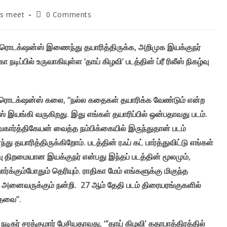
Post
ss meet
0 Comments
y:
comments:
புரொடக்‌ஷன்ஸ் இணைந்து தயாரித்திருக்க, அறிமுக இயக்குநர்
டிப்பில் உருவாகியுள்ள ‘தாய் கிழவி’ படத்தின் ப்ரீ ரிலீஸ் நிகழ்வு
புரொடக்‌ஷன்ஸ் கலை, “நல்ல கதைகள் தயாரிக்க வேண்டும் என்ற
 இயங்கி வருகிறது. இது எங்கள் தயாரிப்பில் ஒன்பதாவது படம்.
சிவகார்த்திகேயன் வைத்த நம்பிக்கையில் இருந்துதான் படம்
யாரித்திருக்கிறோம். படத்தின் ரஃப் கட் பார்த்துவிட்டு எங்கள்
ு திறமையான இயக்குநர் என்பது இந்தப் படத்தின் மூலமும்,
ர்க்கும்போதும் தெரியும். ராதிகா மேம் எங்களுக்கு மிகுந்த
னர் அனைவருக்கும் நன்றி. 27 ஆம் தேதி படம் திரையரங்குகளில்
தேவை”.
நடிகர் சரத்குமார் பேசியதாவது, “’தாய் கிழவி’ கதாபாத்திரத்தில்