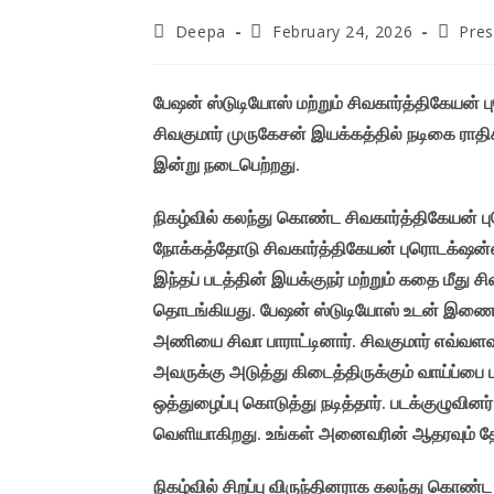
Post
Post
Post
Deepa
February 24, 2026
Pre
author:
published:
categor
பேஷன் ஸ்டுடியோஸ் மற்றும் சிவகார்த்திகேயன் 
சிவகுமார் முருகேசன் இயக்கத்தில் நடிகை ராதிகா ந
இன்று நடைபெற்றது.
நிகழ்வில் கலந்து கொண்ட சிவகார்த்திகேயன் 
நோக்கத்தோடு சிவகார்த்திகேயன் புரொடக்‌ஷன்ஸ்
இந்தப் படத்தின் இயக்குநர் மற்றும் கதை மீது 
தொடங்கியது. பேஷன் ஸ்டுடியோஸ் உடன் இணைந்து த
அணியை சிவா பாராட்டினார். சிவகுமார் எவ்வளவ
அவருக்கு அடுத்து கிடைத்திருக்கும் வாய்ப்பை பா
ஒத்துழைப்பு கொடுத்து நடித்தார். படக்குழுவி
வெளியாகிறது. உங்கள் அனைவரின் ஆதரவும் 
நிகழ்வில் சிறப்பு விருந்தினராக கலந்து கொண்ட 