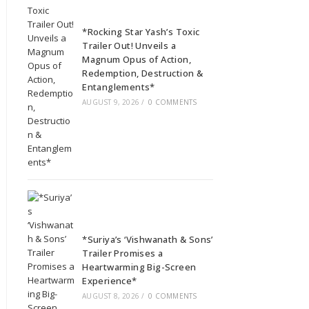
*Rocking Star Yash’s Toxic
Trailer Out! Unveils a
Magnum Opus of Action,
Redemption, Destruction &
Entanglements*
AUGUST 9, 2026
/
0 COMMENTS
*Suriya’s ‘Vishwanath & Sons’
Trailer Promises a
Heartwarming Big-Screen
Experience*
AUGUST 8, 2026
/
0 COMMENTS