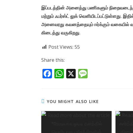
இப்படத்தின் அனைத்து பணிகளும் நிறைவடைந்து 
மற்றும் ஃபர்ஸ்ட் லுக் வெளியிடப்பட்டுள்ளது.
அனைவரது கவனத்தையும் ஈர்க்கும் வகையில் வடிவம
கிடைத்து வருகிறது.
Post Views:
55
Share this:
F
W
X
M
ac
h
e
e
at
ss
b
s
a
YOU MIGHT ALSO LIKE
o
A
g
o
p
e
k
p