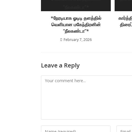
*நேரடியாக ஓடிடி தளத்தில்
கார்த்த
வெளியான மகேந்திரனின்
திரைப்
“நீலகண்டா”*
February 7, 2026
Leave a Reply
Comment
Enter
Enter