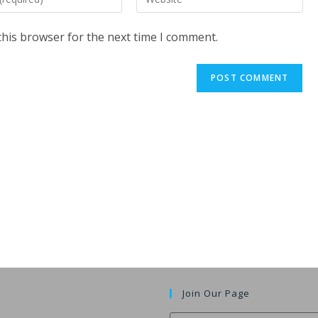
your
website
this browser for the next time I comment.
URL
(optional)
t
Join Our Page