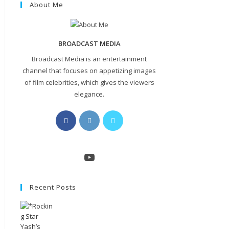
About Me
BROADCAST MEDIA
Broadcast Media is an entertainment
channel that focuses on appetizing images
of film celebrities, which gives the viewers
elegance.
Opens
Opens
Opens
in
in
in
a
a
a
new
new
new
YouTube
tab
tab
tab
Recent Posts