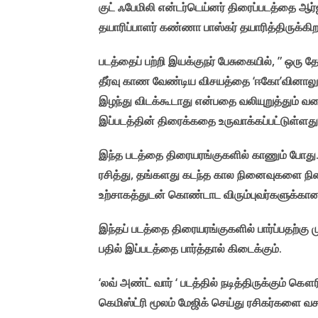
குட் ஃபேமிலி என்டர்டெய்னர் திரைப்படத்தை ஆர்
தயாரிப்பாளர் கண்ணா பாஸ்கர் தயாரித்திருக்கிற
படத்தைப் பற்றி இயக்குநர் பேசுகையில், ” ஒரு தே
தீர்வு காண வேண்டிய விசயத்தை ‘ஈகோ’வினாலு
இழந்து விடக்கூடாது என்பதை வலியுறுத்தும் வகைய
இப்படத்தின் திரைக்கதை உருவாக்கப்பட்டுள்ளத
இந்த படத்தை திரையரங்குகளில் காணும் போது.. 
ரசித்து, தங்களது கடந்த கால நினைவுகளை நி
உற்சாகத்துடன் கொண்டாட விரும்புவர்களுக்கான
இந்தப் படத்தை திரையரங்குகளில் பார்ப்பதற்கு
பதில் இப்படத்தை பார்த்தால் கிடைக்கும்.
‘லவ் அண்ட் வார் ‘ படத்தில் நடித்திருக்கும் க
கெமிஸ்ட்ரி மூலம் மேஜிக் செய்து ரசிகர்களை வசப