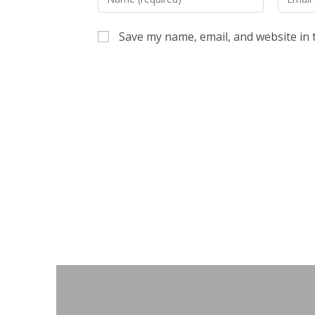
your
your
name
email
Save my name, email, and website in 
or
address
username
to
to
commen
comment