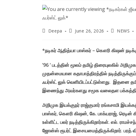
Post
Post
Post
Deepa
June 26, 2026
NEWS
author:
published:
category:
*நடிகர் ஆதித்யா பாஸ்கர் – கௌரி கிஷன் நடிக்கும
’96 ‘ படத்தின் மூலம் தமிழ் திரையுலகில் அறி
முதன்மையான கதாபாத்திரத்தில் நடித்திருக்கும் 
ஃபர்ஸ்ட் லுக் வெளியிடப்பட்டுள்ளது. ‌ இதனை த
இணைந்து அவர்களது சமூக வலைதள பக்கத்தில் வெ
அறிமுக இயக்குநர் ராஜ்குமார் ரங்கசாமி இயக்கத
பாஸ்கர், கௌரி கிஷன், கே. பாக்யராஜ், ரெடின் கிங
உள்ளிட்ட பலர் நடித்திருக்கிறார்கள். எல். ராமச்ச
ஜோன்ஸ் ரூபர்ட் இசையமைத்திருக்கிறார். பரத் 