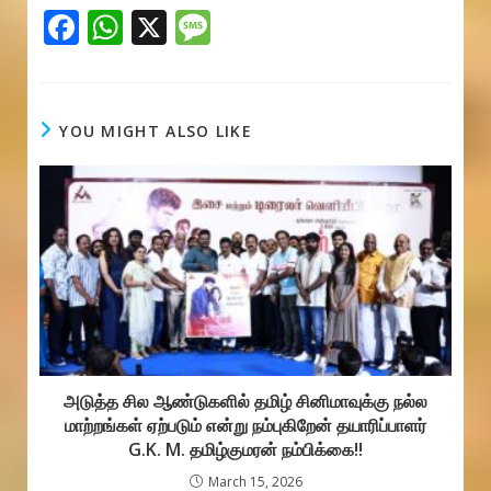
F
W
X
M
ac
h
e
e
at
ss
b
s
a
YOU MIGHT ALSO LIKE
o
A
g
o
p
e
k
p
அடுத்த சில ஆண்டுகளில் தமிழ் சினிமாவுக்கு நல்ல
மாற்றங்கள் ஏற்படும் என்று நம்புகிறேன் தயாரிப்பாளர்
G.K. M. தமிழ்குமரன் நம்பிக்கை!!
March 15, 2026