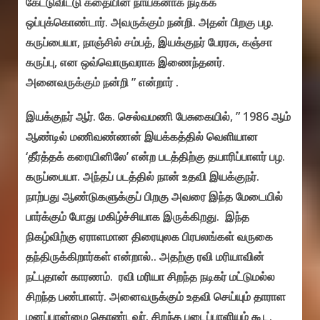
கேட்டுவிட்டு கதையின் நாயகனாக நடிக்க
ஒப்புக்கொண்டார். அவருக்கும் நன்றி. அதன் பிறகு பழ.
கருப்பையா, நாஞ்சில் சம்பத், இயக்குநர் பேரரசு, கஞ்சா
கருப்பு, என ஒவ்வொருவராக இணைந்தனர்.
அனைவருக்கும் நன்றி ” என்றார் .
இயக்குநர் ஆர். கே. செல்வமணி பேசுகையில், ” 1986 ஆம்
ஆண்டில் மணிவண்ணன் இயக்கத்தில் வெளியான
‘தீர்த்தக் கரையினிலே’ என்ற படத்திற்கு தயாரிப்பாளர் பழ.
கருப்பையா. அந்தப் படத்தில் நான் உதவி இயக்குநர்.
நாற்பது ஆண்டுகளுக்குப் பிறகு அவரை இந்த மேடையில்
பார்க்கும் போது மகிழ்ச்சியாக இருக்கிறது. இந்த
நிகழ்விற்கு ஏராளமான திரையுலக பிரபலங்கள் வருகை
தந்திருக்கிறார்கள் என்றால்.. அதற்கு ரவி மரியாவின்
நட்புதான் காரணம். ரவி மரியா சிறந்த நடிகர் மட்டுமல்ல
சிறந்த பண்பாளர். அனைவருக்கும் உதவி செய்யும் தாராள
மனப்பான்மை கொண்டவர். சிறந்த படைப்பாளியும் கூட.