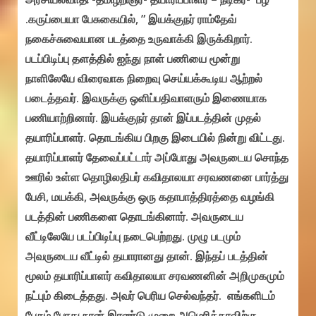
.கருப்பையா பேசுகையில், ” இயக்குநர் ராம்தேவ்
நகைச்சுவையான படத்தை உருவாக்கி இருக்கிறார்.
படப்பிடிப்பு தளத்தில் ஐந்து நாள் பணியை மூன்று
நாளிலேயே விரைவாக நிறைவு செய்யக்கூடிய ஆற்றல்
படைத்தவர். இவருக்கு ஒளிப்பதிவாளரும் இணையாக
பணியாற்றினார். இயக்குநர் தான் இப்படத்தின் முதல்
தயாரிப்பாளர். தொடங்கிய பிறகு இடையில் நின்று விட்டது.
தயாரிப்பாளர் தேவைப்பட்டார் அப்போது அவருடைய சொந்த
ஊரில் உள்ள தொழிலதிபர் கவிதாலயா சரவணனை பார்த்து
பேசி, மயக்கி, அவருக்கு ஒரு கதாபாத்திரத்தை வழங்கி
படத்தின் பணிகளை தொடங்கினார். அவருடைய
வீட்டிலேயே படப்பிடிப்பு நடைபெற்றது. முழு படமும்
அவருடைய வீட்டில் தயாரானது தான். இந்தப் படத்தின்
மூலம் தயாரிப்பாளர் கவிதாலயா சரவணனின் அறிமுகமும்
நட்பும் கிடைத்தது. அவர் பெரிய செல்வந்தர். எங்களிடம்
பேசும் போது நான் இரண்டு முறை அமெரிக்காவிற்கு