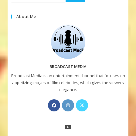
About Me
BROADCAST MEDIA
Broadcast Media is an entertainment channel that focuses on
appetizing images of film celebrities, which gives the viewers
elegance.
Opens
Opens
Opens
in
in
in
a
a
a
new
new
new
YouTube
tab
tab
tab