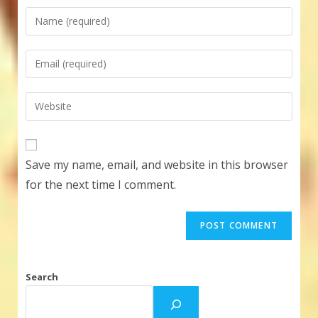
Enter
your
name
Enter
or
your
username
email
Enter
to
address
your
comment
to
website
comment
URL
Save my name, email, and website in this browser
(optional)
for the next time I comment.
Search