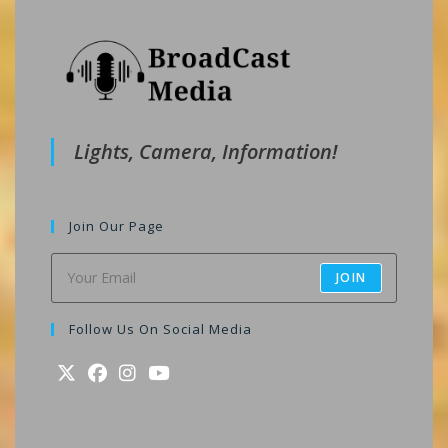
Lights, Camera, Information!
Join Our Page
JOIN
Follow Us On Social Media
Opens
Opens
Opens
Opens
in
in
in
in