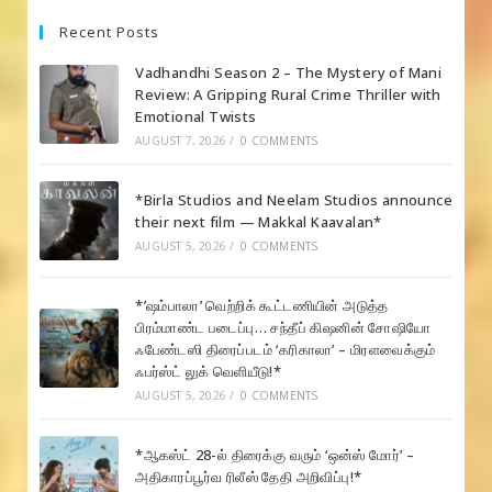
Recent Posts
Vadhandhi Season 2 – The Mystery of Mani
Review: A Gripping Rural Crime Thriller with
Emotional Twists
AUGUST 7, 2026
/
0 COMMENTS
*Birla Studios and Neelam Studios announce
their next film — Makkal Kaavalan*
AUGUST 5, 2026
/
0 COMMENTS
*’ஷம்பாலா’ வெற்றிக் கூட்டணியின் அடுத்த
பிரம்மாண்ட படைப்பு… சந்தீப் கிஷனின் சோஷியோ
ஃபேண்டஸி திரைப்படம் ‘கரிகாலா’ – மிரளவைக்கும்
ஃபர்ஸ்ட் லுக் வெளியீடு!*
AUGUST 5, 2026
/
0 COMMENTS
*ஆகஸ்ட் 28-ல் திரைக்கு வரும் ‘ஒன்ஸ் மோர்’ –
அதிகாரப்பூர்வ ரிலீஸ் தேதி அறிவிப்பு!*