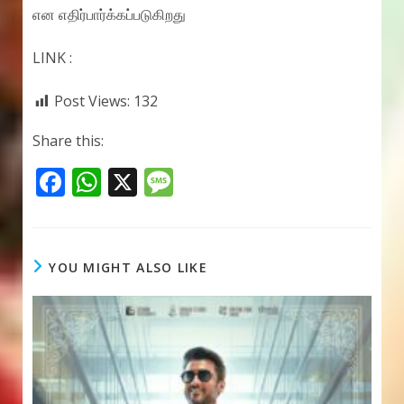
என எதிர்பார்க்கப்படுகிறது
LINK :
Post Views:
132
Share this:
F
W
X
M
ac
h
e
e
at
ss
b
s
a
YOU MIGHT ALSO LIKE
o
A
g
o
p
e
k
p