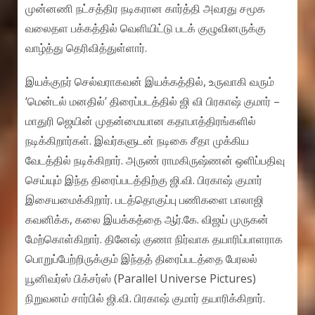
முன்னணி நட்சத்திர நடிகரான கார்த்தி அவரது சமூக
வலைதள பக்கத்தில் வெளியிட்டு படக் குழுவினருக்கு
வாழ்த்து தெரிவித்துள்ளார்.
இயக்குநர் செல்வராகவன் இயக்கத்தில், உருவாகி வரும்
‘மென்டல் மனதில்’ திரைப்படத்தில் ஜி வி பிரகாஷ் குமார் –
மாதுரி ஜெயின் முதன்மையான கதாபாத்திரங்களில்
நடிக்கிறார்கள். இவர்களுடன் நடிகை சீதா முக்கிய
வேடத்தில் நடிக்கிறார். அருண் ராமகிருஷ்ணன் ஒளிப்பதிவு
செய்யும் இந்த திரைப்படத்திற்கு ஜி.வி. பிரகாஷ் குமார்
இசையமைக்கிறார். படத்தொகுப்பு பணிகளை பாலாஜி
கவனிக்க, கலை இயக்கத்தை ஆர்.கே. விஜய் முருகன்
மேற்கொள்கிறார். தினேஷ் குணா நிர்வாக தயாரிப்பாளராக
பொறுப்பேற்றிருக்கும் இந்தத் திரைப்படத்தை பேரலல்
யூனிவர்ஸ் பிக்சர்ஸ் (Parallel Universe Pictures)
நிறுவனம் சார்பில் ஜி.வி. பிரகாஷ் குமார் தயாரிக்கிறார்.