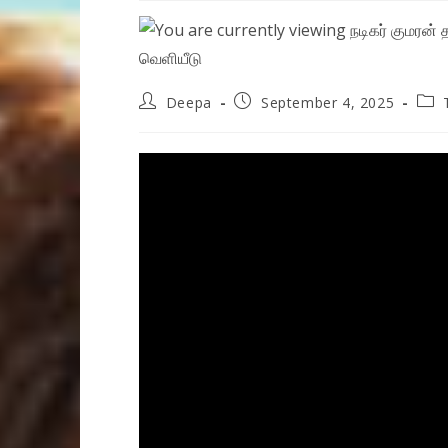
Post
Post
Pos
Deepa
September 4, 2025
author:
published:
cate