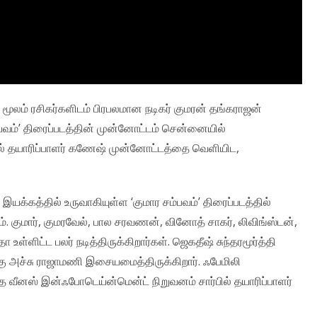
மூலம் ரசிகர்களிடம் பிரபலமான நடிகர் குமரன் தங்கராஜன்
்பவம்’ திரைப்படத்தின் முன்னோட்டம் சென்னையில்
ில் தயாரிப்பாளர் கணேஷ் முன்னோட்டத்தை வெளியிட,
க்கத்தில் உருவாகியுள்ள ‘குமார சம்பவம்’ திரைப்படத்தில்
். குமார், குமரவேல், பால சரவணன், வினோத் சாகர், லிவிங்ஸ்டன்,
ள்ளிட்ட பலர் நடித்திருக்கிறார்கள். ஜெகதீஷ் சுந்தரமூர்த்தி
ற்கு அச்சு ராஜாமணி இசையமைத்திருக்கிறார். ஃபேமிலி
ை வீனஸ் இன்ஃபோடெய்ன்மென்ட் நிறுவனம் சார்பில் தயாரிப்பாளர்