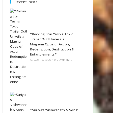
Recent Posts
*Rocking Star Yash’s Toxic
Trailer Out! Unveils a
Magnum Opus of Action,
Redemption, Destruction &
Entanglements*
AUGUST 9, 2026
/
0 COMMENTS
*Suriya’s ‘Vishwanath & Sons’