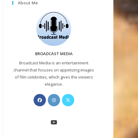
About Me
BROADCAST MEDIA
Broadcast Media is an entertainment
channel that focuses on appetizing images
of film celebrities, which gives the viewers
elegance.
Opens
Opens
Opens
in
in
in
a
a
a
new
new
new
YouTube
tab
tab
tab