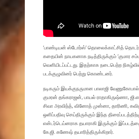
‘பாண்டியன் ஸ்டோர்ஸ்’ தொலைக்காட்சித் தொடர் 
கதையின் நாயகனாக நடித்திருக்கும் ‘குமார சம
வெளியிடப்பட்டது. இதற்காக நடைபெற்ற நிகழ்வ
படக்குழுவினர் பெற்று கொண்டனர்.
நடிகரும் இயக்குநருமான பாலாஜி வேணுகோபால் இய
குமரன் தங்கராஜன், பாயல் ராதாகிருஷ்ணா, ஜி.எம
சிவா அரவிந்த், வினோத் முன்னா, தாரிணி, கவிதா உ
ஒளிப்பதிவு செய்திருக்கும் இந்த திரைப்படத்தி
என்டர்டெய்னராக தயாராகி இருக்கும் இப்படத்த
கே.ஜி. கணேஷ் தயாரித்திருக்கிறார்.