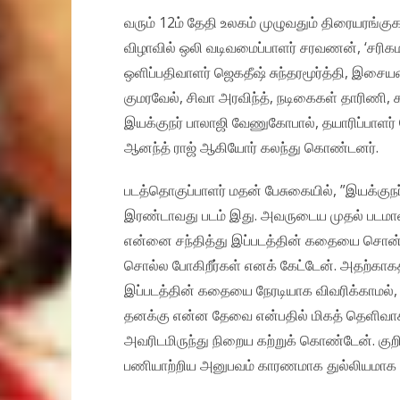
வரும் 12ம் தேதி உலகம் முழுவதும் திரையரங்கு
விழாவில் ஒலி வடிவமைப்பாளர் சரவணன், ‘சரிகம
ஒளிப்பதிவாளர் ஜெகதீஷ் சுந்தரமூர்த்தி, இசைய
குமரவேல், சிவா அரவிந்த், நடிகைகள் தாரிணி,
இயக்குநர் பாலாஜி வேணுகோபால், தயாரிப்பாளர் கே
ஆனந்த் ராஜ் ஆகியோர் கலந்து கொண்டனர்.
படத்தொகுப்பாளர் மதன் பேசுகையில், ”இயக்கு
இரண்டாவது படம் இது. அவருடைய முதல் படமான ‘
என்னை சந்தித்து இப்படத்தின் கதையை சொன்னா
சொல்ல போகிறீர்கள் எனக் கேட்டேன். அதற்காகத்
இப்படத்தின் கதையை நேரடியாக விவரிக்காமல், 
தனக்கு என்ன தேவை என்பதில் மிகத் தெளிவாக 
அவரிடமிருந்து நிறைய கற்றுக் கொண்டேன். கு
பணியாற்றிய அனுபவம் காரணமாக துல்லியமாக இ