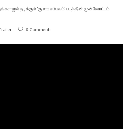
t
Post
Trailer
0 Comments
gory:
comments: