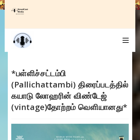
Skip
to
content
*பள்ளிச்சட்டம்பி
(Pallichattambi) திரைப்படத்தில்
கயாடு லோஹரின் விண்டேஜ்
(vintage)தோற்றம் வெளியானது*