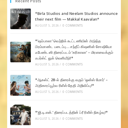
Recent Posts
*Birla Studios and Neelam Studios announce
their next film — Makkal Kaavalan*
AUGUST 5, 2026
/
0 COMMENTS
*’ஷம்பாலா’ வெற்றிக் கூட்டணியின் அடுத்த
பிரம்மாண்ட படைப்பு… சந்தீப் கிஷனின் சோஷியோ
ஃபேண்டஸி திரைப்படம் ‘கரிகாலா’ – மிரளவைக்கும்
ஃபர்ஸ்ட் லுக் வெளியீடு!*
AUGUST 5, 2026
/
0 COMMENTS
*ஆகஸ்ட் 28-ல் திரைக்கு வரும் ‘ஒன்ஸ் மோர்’ –
அதிகாரப்பூர்வ ரிலீஸ் தேதி அறிவிப்பு!*
AUGUST 5, 2026
/
0 COMMENTS
*’ஜி.டி.என்.’ திரைப்படத்தின் ப்ரீ ரிலீஸ் நிகழ்வு!*
AUGUST 5, 2026
/
0 COMMENTS