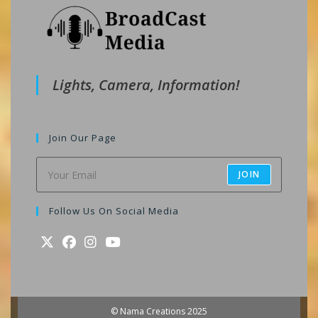
Lights, Camera, Information!
Join Our Page
JOIN
Follow Us On Social Media
Opens
Opens
Opens
Opens
in
in
in
in
a
a
a
a
© Nama Creations 2025
new
new
new
new