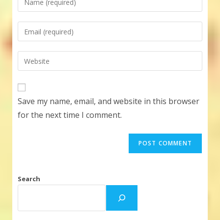
your
name
Enter
or
your
username
email
Enter
to
address
your
comment
to
website
comment
URL
Save my name, email, and website in this browser
(optional)
for the next time I comment.
Search