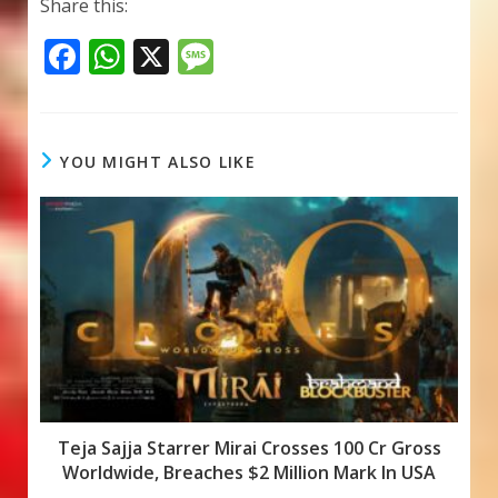
Share this:
F
W
X
M
ac
h
e
e
at
ss
b
s
a
YOU MIGHT ALSO LIKE
o
A
g
o
p
e
k
p
Teja Sajja Starrer Mirai Crosses 100 Cr Gross
Worldwide, Breaches $2 Million Mark In USA