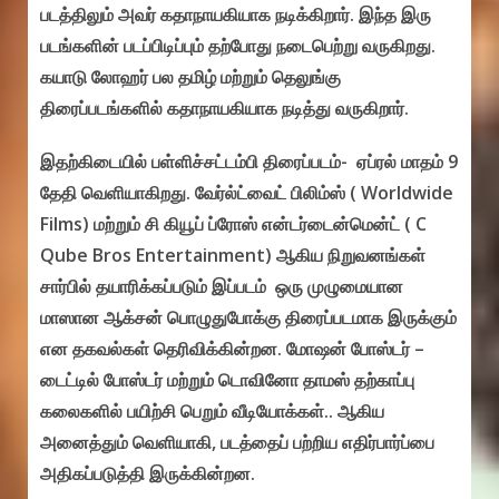
படத்திலும் அவர் கதாநாயகியாக நடிக்கிறார். இந்த இரு
படங்களின் படப்பிடிப்பும் தற்போது நடைபெற்று வருகிறது.
கயாடு லோஹர் பல தமிழ் மற்றும் தெலுங்கு
திரைப்படங்களில் கதாநாயகியாக நடித்து வருகிறார்.
இதற்கிடையில் பள்ளிச்சட்டம்பி திரைப்படம்- ஏப்ரல் மாதம் 9
தேதி வெளியாகிறது. வேர்ல்ட்வைட் பிலிம்ஸ் ( Worldwide
Films) மற்றும் சி கியூப் ப்ரோஸ் என்டர்டைன்மென்ட் ( C
Qube Bros Entertainment) ஆகிய நிறுவனங்கள்
சார்பில் தயாரிக்கப்படும் இப்படம் ஒரு முழுமையான
மாஸான ஆக்சன் பொழுதுபோக்கு திரைப்படமாக இருக்கும்
என தகவல்கள் தெரிவிக்கின்றன. மோஷன் போஸ்டர் –
டைட்டில் போஸ்டர் மற்றும் டொவினோ தாமஸ் தற்காப்பு
கலைகளில் பயிற்சி பெறும் வீடியோக்கள்.. ஆகிய
அனைத்தும் வெளியாகி, படத்தைப் பற்றிய எதிர்பார்ப்பை
அதிகப்படுத்தி இருக்கின்றன.