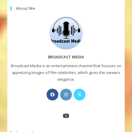
About Me
BROADCAST MEDIA
Broadcast Media is an entertainment channel that focuses on
appetizing images of film celebrities, which gives the viewers
elegance.
Opens
Opens
Opens
in
in
in
a
a
a
new
new
new
YouTube
tab
tab
tab