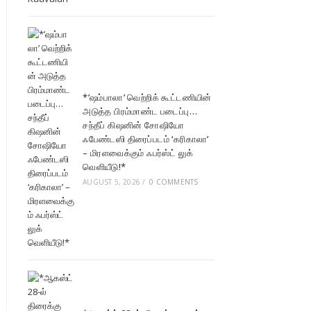
*’ஷம்பாலா’ வெற்றிக் கூட்டணியின்
அடுத்த பிரம்மாண்ட படைப்பு…
சந்தீப் கிஷனின் சோஷியோ
ஃபேண்டஸி திரைப்படம் ‘கரிகாலா’
– மிரளவைக்கும் ஃபர்ஸ்ட் லுக்
வெளியீடு!*
AUGUST 5, 2026
/
0 COMMENTS