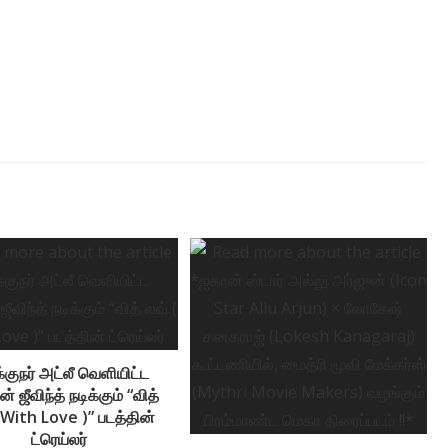
குநர் அட்லீ வெளியிட்ட
 ஜீவிந்த் நடிக்கும் “வித்
 With Love )” படத்தின்
ட்ரெய்லர்