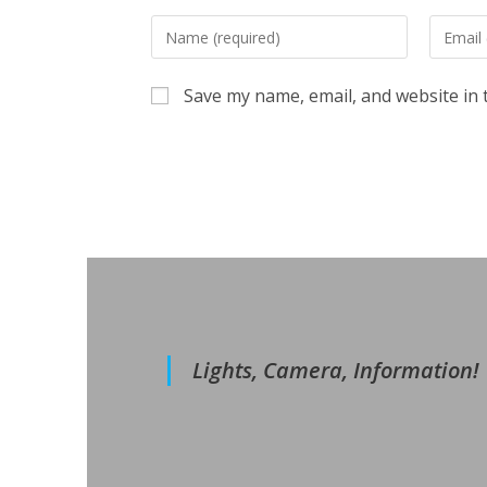
Enter
Enter
your
your
name
email
Save my name, email, and website in 
or
address
username
to
to
commen
comment
Lights, Camera, Information!