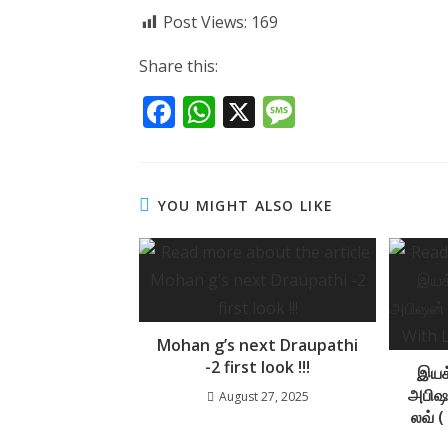
Post Views:
169
Share this:
F
W
X
M
ac
h
e
e
at
ss
b
s
a
YOU MIGHT ALSO LIKE
o
A
g
o
p
e
k
p
Mohan g’s next Draupathi
-2 first look !!!
இயக்
அபிஷன்
August 27, 2025
லவ் (