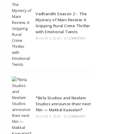
Vadhandhi Season 2 – The
Mystery of Mani Review: A
Gripping Rural Crime Thriller
with Emotional Twists
AUGUST 6, 2026
/
0 COMMENTS
*Birla Studios and Neelam
Studios announce their next
film — Makkal Kaavalan*
AUGUST 5, 2026
/
0 COMMENTS