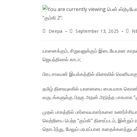
Post
Post
Post
Deepa
September 13, 2025
N
author:
published:
categ
யானைக்கும், சிறுவனுக்கும் இடையேயான காதல் 
ஜெயந்திலால் காடா;
பிரபு சாலமன் இயக்கத்தில் விரைவில் வெளியாகும
தமிழ் திரையுலகில் யானையை மையமாக கொண்டு ம
வருடங்களுக்கு பிறகு அதன் அடுத்த பாகமாக “க
முதல் பாகத்தில் பார்வையாளர்களை உணர்ச்சியால்
வெற்றியை பெற்ற “கும்கி” திரைப்படம், இன்றும்
தொடர்ந்து, மேலும் பரபரப்பான கதைக்களத்துடன் 