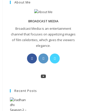
About Me
BROADCAST MEDIA
Broadcast Media is an entertainment
channel that focuses on appetizing images
of film celebrities, which gives the viewers
elegance.
Opens
Opens
Opens
in
in
in
a
a
a
new
new
new
YouTube
tab
tab
tab
Recent Posts