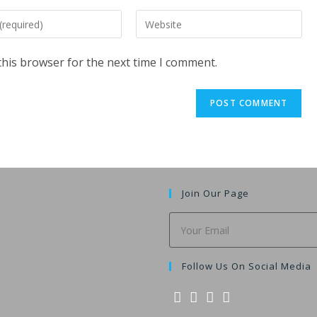
Enter
your
website
this browser for the next time I comment.
URL
(optional)
t
Join Our Page
Follow Us On Social Media