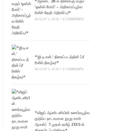
*ஆகஸ்ட் 28-ல் திரைக்கு வரும்
‘ஒன்ஸ் மோர்’ – அதிகாரப்பூர்வ
ரிலீஸ் தேதி அறிவிப்பு!*
AUGUST 5, 2026
/
0 COMMENTS
*’ஜி.டி.என்.’ திரைப்படத்தின் ப்ரீ
ரிலீஸ் நிகழ்வு!*
AUGUST 5, 2026
/
0 COMMENTS
*விஜய் ஆண்டனியின் உணர்வுபூர்வ
குடும்ப நாடகமான நூறு சாமி
ஆகஸ்ட் 7 முதல் தமிழ் ZEE5-ல்
திரையிடப்படுகிறது*