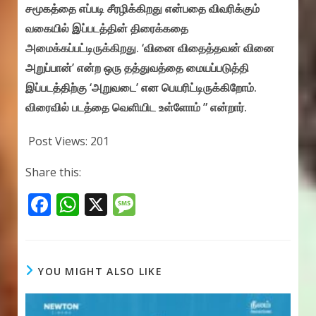
சமூகத்தை எப்படி சீரழிக்கிறது என்பதை விவரிக்கும்
வகையில் இப்படத்தின் திரைக்கதை
அமைக்கப்பட்டிருக்கிறது. ‘வினை விதைத்தவன் வினை
அறுப்பான்’ என்ற ஒரு தத்துவத்தை மையப்படுத்தி
இப்படத்திற்கு ‘அறுவடை’ என பெயரிட்டிருக்கிறோம்.
விரைவில் படத்தை வெளியிட உள்ளோம் ” என்றார்.
Post Views:
201
Share this:
F
W
X
M
ac
h
e
e
at
ss
b
s
a
YOU MIGHT ALSO LIKE
o
A
g