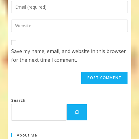
name
Enter
or
your
username
email
Enter
to
address
your
comment
to
website
comment
URL
Save my name, email, and website in this browser
(optional)
for the next time I comment.
Search
About Me