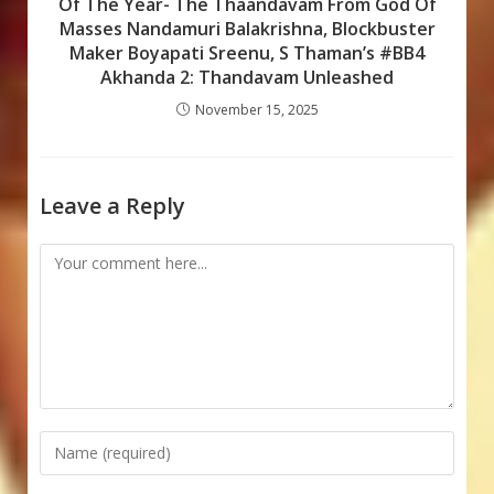
Of The Year- The Thaandavam From God Of
Masses Nandamuri Balakrishna, Blockbuster
Maker Boyapati Sreenu, S Thaman’s #BB4
Akhanda 2: Thandavam Unleashed
November 15, 2025
Leave a Reply
Comment
Enter
your