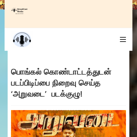
Skip
to
content
பொங்கல் கொண்டாட்டத்துடன்
படப்பிடிப்பை நிறைவு செய்த
‘அறுவடை’ படக்குழு!