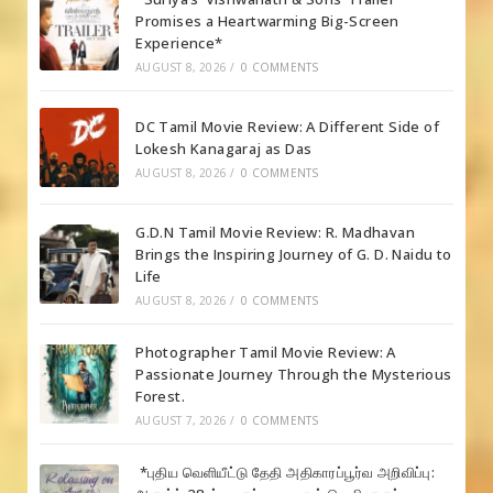
Promises a Heartwarming Big-Screen
Experience*
AUGUST 8, 2026
/
0 COMMENTS
DC Tamil Movie Review: A Different Side of
Lokesh Kanagaraj as Das
AUGUST 8, 2026
/
0 COMMENTS
G.D.N Tamil Movie Review: R. Madhavan
Brings the Inspiring Journey of G. D. Naidu to
Life
AUGUST 8, 2026
/
0 COMMENTS
Photographer Tamil Movie Review: A
Passionate Journey Through the Mysterious
Forest.
AUGUST 7, 2026
/
0 COMMENTS
*புதிய வெளியீட்டு தேதி அதிகாரப்பூர்வ அறிவிப்பு: