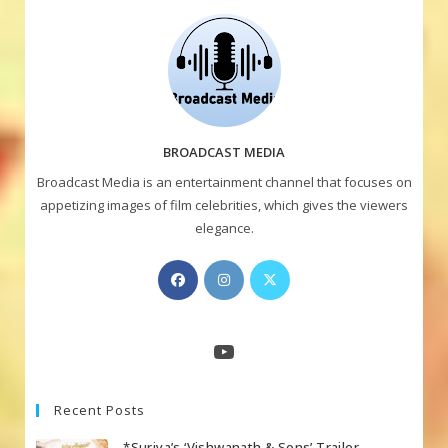
BROADCAST MEDIA
Broadcast Media is an entertainment channel that focuses on
appetizing images of film celebrities, which gives the viewers
elegance.
Opens
Opens
Opens
in
in
in
a
a
a
new
new
new
YouTube
tab
tab
tab
Recent Posts
*Suriya’s ‘Vishwanath & Sons’ Trailer