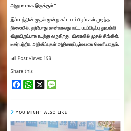
அனுபவமாக இருக்கும்.”
இப்படத்தின் முதல் மூன்று கட்ட படப்பிடிப்புகள் முடிந்த
நிலையில், தற்போது நான்காவது கட்ட படப்பிடிப்பு துவங்கி
விறுவிறுப்பாக நடந்து வருகிறது. விரைவில் முதல் சிங்கிள்,
டீசர் பற்றிய அறிவிப்புகள் அதிகாரப்பூர்வமாக வெளியாகும்.
Post Views:
198
Share this:
F
W
X
M
ac
h
e
e
at
ss
b
s
a
YOU MIGHT ALSO LIKE
o
A
g