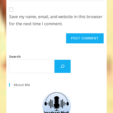
your
comment
to
website
comment
URL
Save my name, email, and website in this browser
(optional)
for the next time I comment.
Search
About Me