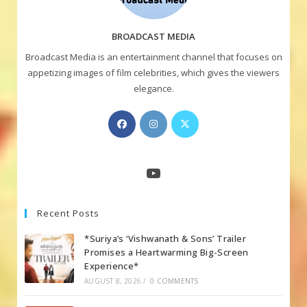
BROADCAST MEDIA
Broadcast Media is an entertainment channel that focuses on
appetizing images of film celebrities, which gives the viewers
elegance.
Opens
Opens
Opens
in
in
in
a
a
a
new
new
new
YouTube
tab
tab
tab
Recent Posts
*Suriya’s ‘Vishwanath & Sons’ Trailer
Promises a Heartwarming Big-Screen
Experience*
AUGUST 8, 2026
/
0 COMMENTS