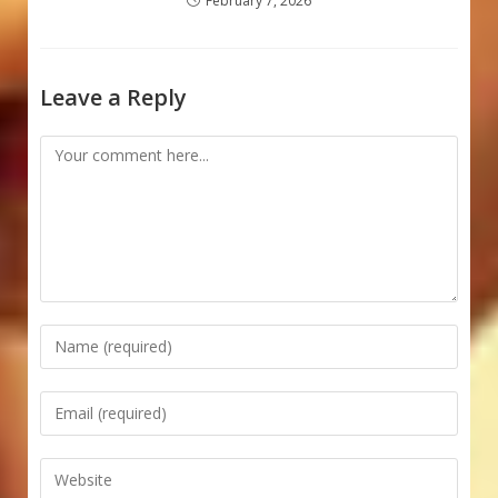
February 7, 2026
Leave a Reply
Comment
Enter
your
name
Enter
or
your
username
email
Enter
to
address