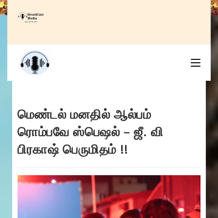
Skip
to
content
மெண்டல் மனதில் ஆல்பம்
ரொம்பவே ஸ்பெஷல் – ஜீ. வி
பிரகாஷ் பெருமிதம் !!