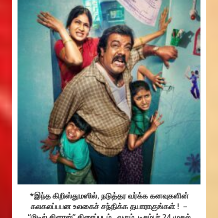
*இந்த கிறிஸ்துமஸில், நடுத்தர வர்க்க கனவுகளின்
கலகலப்பபன உலகைச் சந்திக்க தயாராகுங்கள் ! –
“மிடில் கிளாஸ்” திரைப்படம், வரும் டிசம்பர் 24 முதல்