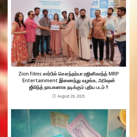
o
p
e
k
p
Zion Films சார்பில் சௌந்தர்யா ரஜினிகாந்த் MRP
Entertainment இணைந்து வழங்க, அபிஷன்
ஜீவிந்த் நாயகனாக நடிக்கும் புதிய படம் !!
August 28, 2025