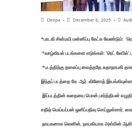
Post
Post
Post
Deepa
December 6, 2025
Aud
author:
published:
catego
*பாடகி சின்மயி மன்னிப்பு கேட்க வேண்டும்: ‘ரெட
*வாழ்வியல் படங்களை எடுங்கள்: ‘ரெட் லேபில்’ ப
*படத்திற்கு தலைப்பு வைத்ததே கதாநாயகி தான் 
இந்தப் படத்தை கே .ஆர். வினோத் இயக்கியுள்ளார்
இப்படத்தின் கதையை பொன்.பார்த்திபன் எழுதிய
சதீஷ் மெய்யப்பன் ஒளிப்பதிவு செய்துள்ளார்.
நாயகனாக லெனின், நாயகியாக அஸ்மின் ஆகியோ