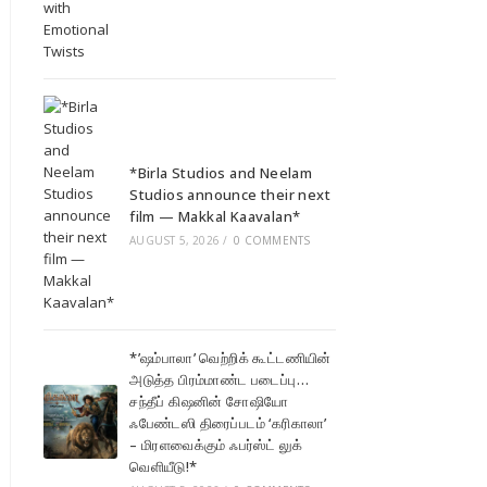
*Birla Studios and Neelam
Studios announce their next
film — Makkal Kaavalan*
AUGUST 5, 2026
/
0 COMMENTS
*’ஷம்பாலா’ வெற்றிக் கூட்டணியின்
அடுத்த பிரம்மாண்ட படைப்பு…
சந்தீப் கிஷனின் சோஷியோ
ஃபேண்டஸி திரைப்படம் ‘கரிகாலா’
– மிரளவைக்கும் ஃபர்ஸ்ட் லுக்
வெளியீடு!*