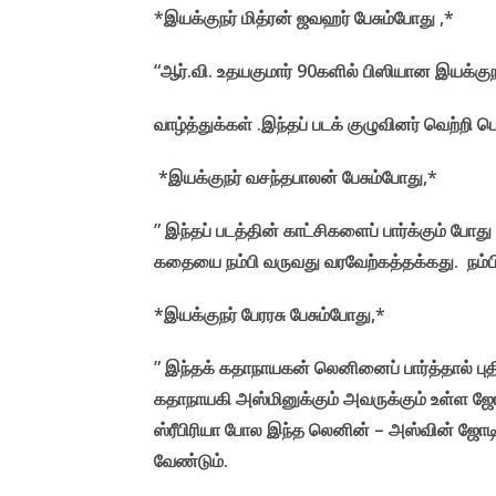
*இயக்குநர் மித்ரன் ஜவஹர் பேசும்போது ,*
“ஆர்.வி. உதயகுமார் 90களில் பிஸியான இயக்குந
வாழ்த்துக்கள் .இந்தப் படக் குழுவினர் வெற்றி ப
*இயக்குநர் வசந்தபாலன் பேசும்போது,*
” இந்தப் படத்தின் காட்சிகளைப் பார்க்கும் போத
கதையை நம்பி வருவது வரவேற்கத்தக்கது. நம்பிக
*இயக்குநர் பேரரசு பேசும்போது,*
” இந்தக் கதாநாயகன் லெனினைப் பார்த்தால் ப
கதாநாயகி அஸ்மினுக்கும் அவருக்கும் உள்ள ஜோட
ஸ்ரீபிரியா போல இந்த லெனின் – அஸ்வின் ஜோடிய
வேண்டும்.