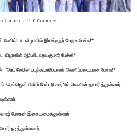
Post
io Launch
0 Comments
ry:
comments:
் லேபில்’ பட விழாவில் இயக்குநர் பேரரசு பேச்சு!*
ட விழாவில் ஆர்.வி. உதயகுமார் பேச்சு!*
: ‘ரெட் லேபில்’ படத்தயாரிப்பாளர் வெளிப்படையான பேச்சு!*
. ரெவ்ஜென் பிலிம் பேக்டரி சார்பில் லெனின் தயாரித்துள்ளார்.
ுள்ளார்.
 கைலாஷ் மேனன் இசையமைத்துள்ளார்.
ர் நடித்துள்ளனர்.