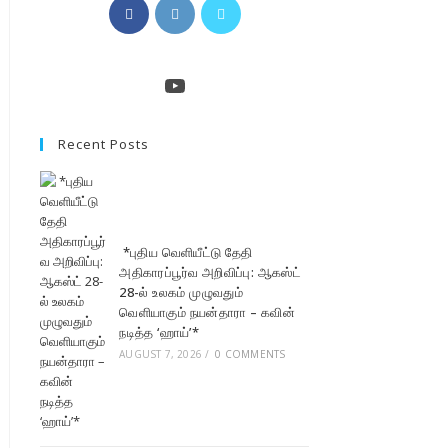
Opens
Opens
Opens
in
in
in
a
a
a
new
new
new
YouTube
tab
tab
tab
Recent Posts
*புதிய வெளியீட்டு தேதி
அதிகாரப்பூர்வ அறிவிப்பு: ஆகஸ்ட்
28-ல் உலகம் முழுவதும்
வெளியாகும் நயன்தாரா – கவின்
நடித்த ‘ஹாய்’*
AUGUST 7, 2026
/
0 COMMENTS