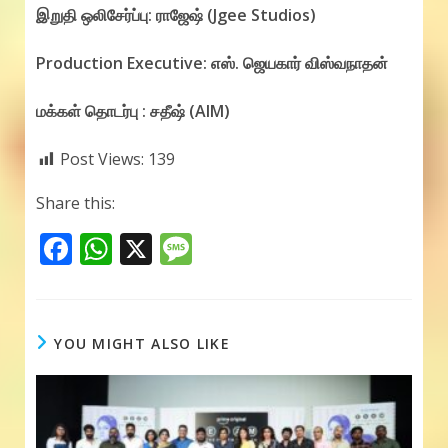
இறுதி ஒலிசேர்ப்பு: ராஜேஷ் (Jgee Studios)
Production Executive: எஸ். ஜெயகார் விஸ்வநாதன்
மக்கள் தொடர்பு : சதீஷ் (AIM)
Post Views:
139
Share this:
F
W
X
M
ac
h
e
e
at
ss
b
s
a
YOU MIGHT ALSO LIKE
o
A
g
o
p
e
k
p