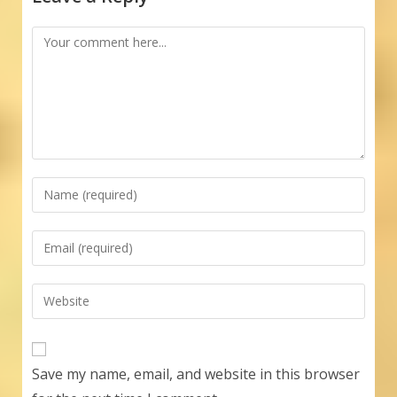
Comment
Enter
your
name
Enter
or
your
username
email
Enter
to
address
your
comment
to
website
comment
URL
Save my name, email, and website in this browser
(optional)