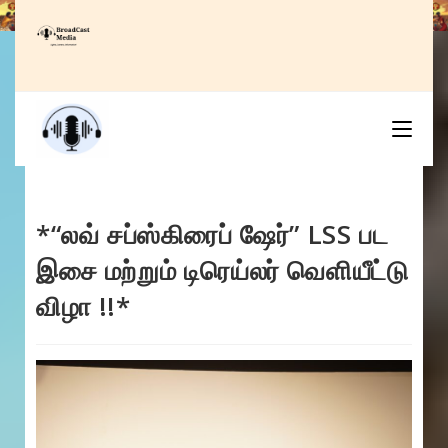
Skip
to
content
*“லவ் சப்ஸ்கிரைப் ஷேர்” LSS பட
இசை மற்றும் டிரெய்லர் வெளியீட்டு
விழா !!*