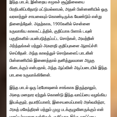
இந்த பாடல், இன்றைய சமூகச் சூழ்நிலையை
பிரதிபலிப்பதோடு மட்டுமல்லாமல், அதன் பின்னணியில் ஒரு
வரலாற்றுச் சாயலையும் கொண்டிருக்க வேண்டும் என்று
நினைத்தேன். அதற்காக, 1900களில் சென்னை
உருவாகிய காலகட்டத்தில், குறிப்பாக பிளாக் டவுன்
பகுதிகளில் பயன்படுத்தப்பட்ட சொற்கள், அவற்றின்
அர்த்தங்கள் மற்றும் அகராதி குறிப்புகளை ஆராய்ச்சி
செய்தேன். அந்த காலத்துச் சொற்களைப் பாடலின்
பின்னணியில் இணைத்தால் தனித்துவமான அழகு
கிடைக்கும் என்பதால், அந்த ஆய்வின் அடிப்படையில் இந்த
பாடலை உருவாக்கினேன்.
இந்த பாடல் ஒரு ப்ரமோஷனல் சாங்காக இருந்தாலும்,
அதை மனதார ஏற்றுக் கொண்டு இந்த வாய்ப்பை வழங்கிய
இயக்குநர், தயாரிப்பாளர், இசையமைப்பாளர் அஸ்வமித்ரா,
அகத் மகேந்திரன் மற்றும் முழு படக்குழுவினருக்கும் என்
மனப்பூர்வமான நன்றிகள். குறிப்பாக இந்த வாய்ப்பை