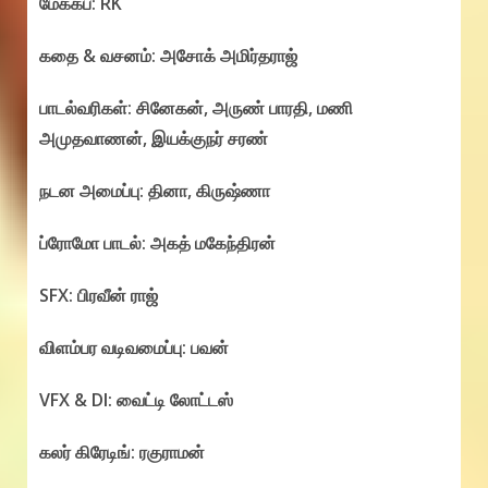
மேக்கப்: RK
கதை & வசனம்: அசோக் அமிர்தராஜ்
பாடல்வரிகள்: சினேகன், அருண் பாரதி, மணி
அமுதவாணன், இயக்குநர் சரண்
நடன அமைப்பு: தினா, கிருஷ்ணா
ப்ரோமோ பாடல்: அகத் மகேந்திரன்
SFX: பிரவீன் ராஜ்
விளம்பர வடிவமைப்பு: பவன்
VFX & DI: வைட்டி லோட்டஸ்
கலர் கிரேடிங்: ரகுராமன்