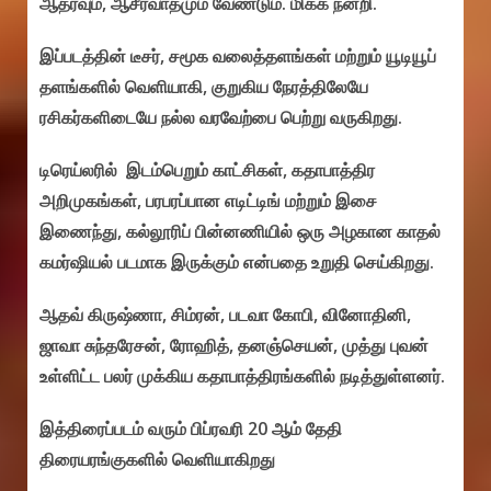
ஆதரவும், ஆசீர்வாதமும் வேண்டும். மிக்க நன்றி.
இப்படத்தின் டீசர், சமூக வலைத்தளங்கள் மற்றும் யூடியூப்
தளங்களில் வெளியாகி, குறுகிய நேரத்திலேயே
ரசிகர்களிடையே நல்ல வரவேற்பை பெற்று வருகிறது.
டிரெய்லரில் இடம்பெறும் காட்சிகள், கதாபாத்திர
அறிமுகங்கள், பரபரப்பான எடிட்டிங் மற்றும் இசை
இணைந்து, கல்லூரிப் பின்னணியில் ஒரு அழகான காதல்
கமர்ஷியல் படமாக இருக்கும் என்பதை உறுதி செய்கிறது.
ஆதவ் கிருஷ்ணா, சிம்ரன், படவா கோபி, வினோதினி,
ஜாவா சுந்தரேசன், ரோஹித், தனஞ்செயன், முத்து புவன்
உள்ளிட்ட பலர் முக்கிய கதாபாத்திரங்களில் நடித்துள்ளனர்.
இத்திரைப்படம் வரும் பிப்ரவரி 20 ஆம் தேதி
திரையரங்குகளில் வெளியாகிறது