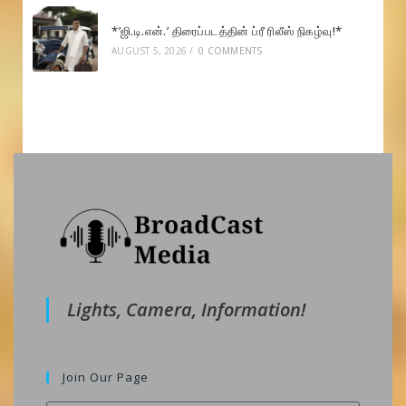
*’ஜி.டி.என்.’ திரைப்படத்தின் ப்ரீ ரிலீஸ் நிகழ்வு!*
AUGUST 5, 2026
/
0 COMMENTS
Lights, Camera, Information!
Join Our Page