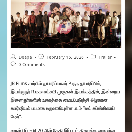
Post
Post
Post
Deepa
February 15, 2026
Trailer
author:
published:
category:
Post
0 Comments
comments:
JB Films சார்பில் தயாரிப்பாளர் P.ரகு தயாரிப்பில்,
இயக்குநர் R.மகாலட்சுமி முருகன் இயக்கத்தில், இன்றைய
இளைஞர்களின் உலகத்தை மையப்படுத்தி அழகான
கமர்ஷியல் படமாக உருவாகியுள்ள படம் “லவ் சப்ஸ்கிரைப்
ஷேர்”.
வரும் பிப்ரவரி 20 ஆம் தேதி இப்படம் திரைக்கு வரவுள்ள