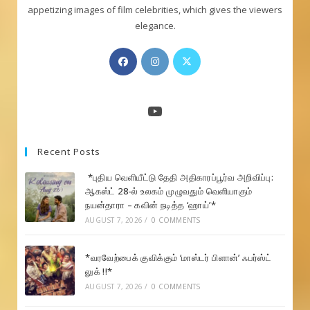
appetizing images of film celebrities, which gives the viewers
elegance.
Opens
Opens
Opens
in
in
in
a
a
a
new
new
new
YouTube
tab
tab
tab
Recent Posts
*புதிய வெளியீட்டு தேதி அதிகாரப்பூர்வ அறிவிப்பு:
ஆகஸ்ட் 28-ல் உலகம் முழுவதும் வெளியாகும்
நயன்தாரா – கவின் நடித்த ‘ஹாய்’*
AUGUST 7, 2026
/
0 COMMENTS
*வரவேற்பைக் குவிக்கும் ‘மாஸ்டர் பிளான்’ ஃபர்ஸ்ட்
லுக் !!*
AUGUST 7, 2026
/
0 COMMENTS