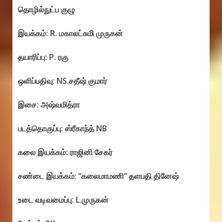
தொழில்நுட்ப குழு
இயக்கம்: R. மகாலட்சுமி முருகன்
தயாரிப்பு: P. ரகு
ஒளிப்பதிவு: NS.சதீஷ் குமார்
இசை: அஷ்வமித்ரா
படத்தொகுப்பு: ஸ்ரீகாந்த் NB
கலை இயக்கம்: ராஜினி சேகர்
சண்டை இயக்கம்: “கலைமாமணி” தளபதி தினேஷ்
உடை வடிவமைப்பு: L.முருகன்