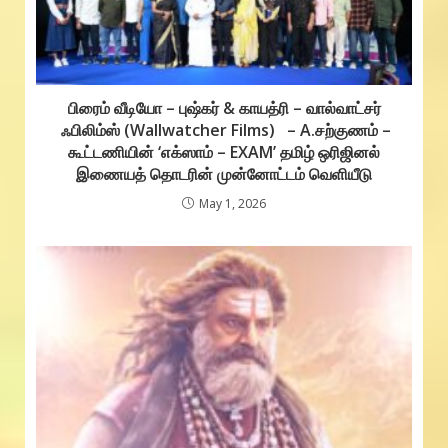
பிரைம் வீடியோ – புஷ்கர் & காயத்ரி – வால்வாட்சர்
ஃபிலிம்ஸ் (Wallwatcher Films) – A.சற்குணம் –
கூட்டணியின் ‘எக்ஸாம் – EXAM’ தமிழ் ஒரிஜினல்
இணையத் தொடரின் முன்னோட்டம் வெளியீடு
May 1, 2026