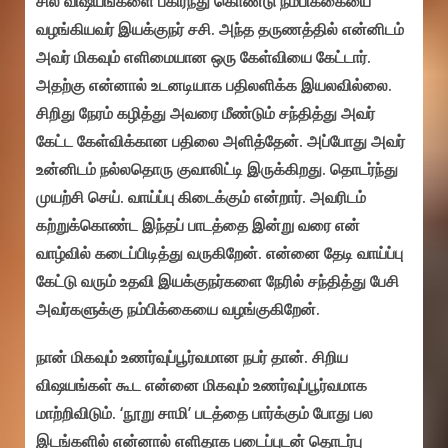
சில விஷயங்களை பகிர்ந்து கொண்டு நம்பிக்கையை
வழங்கியவர் இயக்குநர் சசி. அந்த தருணத்தில் என்னிடம்
அவர் மிகவும் எளிமையான ஒரு கேள்வியை கேட்டார்.
அதற்கு என்னால் உடனடியாக பதிலளிக்க இயலவில்லை.
சிறிது நேரம் கழித்து அவரை மீண்டும் சந்தித்து அவர்
கேட்ட கேள்விக்கான பதிலை அளித்தேன். அப்போது அவர்
உன்னிடம் நல்லதொரு குவாலிட்டி இருக்கிறது. தொடர்ந்து
முயற்சி செய். வாய்ப்பு கிடைக்கும் என்றார். அவரிடம்
கற்றுக்கொண்ட இந்தப் பாடத்தை இன்று வரை என்
வாழ்வில் கடைப்பிடித்து வருகிறேன். என்னை தேடி வாய்ப்பு
கேட்டு வரும் உதவி இயக்குநர்களை நேரில் சந்தித்து பேசி
அவர்களுக்கு நம்பிக்கையை வழங்குகிறேன்.
நான் மிகவும் உணர்வுப்பூர்வமான நபர் தான். சிறிய
விஷயங்கள் கூட என்னை மிகவும் உணர்வுப்பூர்வமாக
மாற்றிவிடும். ‘நூறு சாமி’ படத்தை பார்க்கும் போது பல
இடங்களில் என்னால் எளிதாக படைப்புடன் தொடர்பு