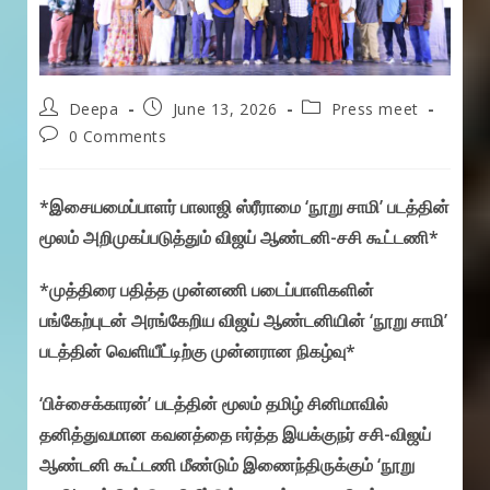
Post
Post
Post
Deepa
June 13, 2026
Press meet
author:
published:
category:
Post
0 Comments
comments:
*இசையமைப்பாளர் பாலாஜி ஸ்ரீராமை ‘நூறு சாமி’ படத்தின்
மூலம் அறிமுகப்படுத்தும் விஜய் ஆண்டனி-சசி கூட்டணி*
*முத்திரை பதித்த முன்னணி படைப்பாளிகளின்
பங்கேற்புடன் அரங்கேறிய விஜய் ஆண்டனியின் ‘நூறு சாமி’
படத்தின் வெளியீட்டிற்கு முன்னரான நிகழ்வு*
‘பிச்சைக்காரன்’ படத்தின் மூலம் தமிழ் சினிமாவில்
தனித்துவமான கவனத்தை ஈர்த்த இயக்குநர் சசி-விஜய்
ஆண்டனி கூட்டணி மீண்டும் இணைந்திருக்கும் ‘நூறு