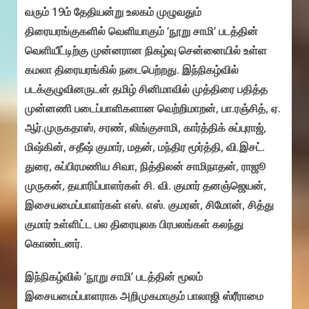
வரும் 19ம் தேதியன்று உலகம் முழுவதும்
திரையரங்குகளில் வெளியாகும் ‘நூறு சாமி’ படத்தின்
வெளியீட்டிற்கு முன்னரான நிகழ்வு சென்னையில் உள்ள
கமலா திரையரங்கில் நடைபெற்றது. இந்நிகழ்வில்
படக்குழுவினருடன் தமிழ் சினிமாவில் முத்திரை பதித்த
முன்னணி படைப்பாளிகளான வெற்றிமாறன், பா.ரஞ்சித், ஏ.
ஆர்.முருகதாஸ், சரண், லிங்குசாமி, கார்த்திக் சுப்புராஜ்,
மிஷ்கின், சதீஷ் குமார், மதன், மந்திர மூர்த்தி, வி.இசட்.
துரை, சுப்பிரமணிய சிவா, நித்திலன் சாமிநாதன், ராஜூ
முருகன், தயாரிப்பாளர்கள் சி. வி. குமார் தனஞ்ஜெயன்,
இசையமைப்பாளர்கள் எஸ். எஸ். குமரன், சிமோன், சித்து
குமார் உள்ளிட்ட பல திரையுலக பிரபலங்கள் கலந்து
கொண்டனர்.
இந்நிகழ்வில் ‘நூறு சாமி’ படத்தின் மூலம்
இசையமைப்பாளராக அறிமுகமாகும் பாலாஜி ஸ்ரீராமை