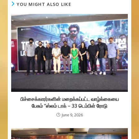
b
s
a
YOU MIGHT ALSO LIKE
o
A
g
o
p
e
k
p
பிச்சைக்காரர்களின் மறைக்கப்பட்ட வாழ்க்கையை
பேசும் “ஸ்லம் டாக் – 33 டெம்பிள் ரோடு
June 9, 2026