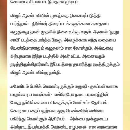
சொல்ல சசியால் மட்டும்தான் முடியும்.
விஜய் ஆண்டனியின் முகத்தை நினைவுப்படுத்தி
பார்த்தால்.. திரில்லர் திரைப்படங்களுக்கான கதையை
எழுதுவது தான் முதலில் நினைவுக்கு வரும். ஆனால் ‘நூறு
சாமி’ படத்தை பார்த்த பிறகு, அவருக்காக எந்த கதையை
வேண்டுமானாலும் எழுதலாம் என தோன்றும். அவ்வளவு
அற்புதமாக இந்த படத்தில் அவர் உட்பட அனைவரும்
நடித்திருக்கிறார்கள். இப்படத்தை தயாரித்து நடித்திருக்கும்
விஜய் ஆண்டனிக்கு நன்றி.
ஃபேனிடம் பேசிக் கொண்டிருக்கும் மனுஷி- தகப்பன்களாக
மாறக்கூடிய மகன்கள்- எங்கேயோ நடை பயணத்தின்
போது நம்பிக்கையை விதைக்கும் மோட்சம்- தேசியக்
கொடியை தைப்பதற்காக ஒரு பெண்ணின் வலியை
பகிர்ந்து கொள்ளும் ஆசிரியர் – அன்பை தன்னுடைய
அன்றாட இயல்பாக்கி கொண்ட ஏழுமலை- என ஏராளமான