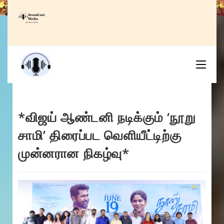
Skip
to
content
*விஜய் ஆண்டனி நடிக்கும் ‘நூறு
சாமி’ திரைப்பட வெளியீட்டிற்கு
முன்னரான நிகழ்வு*