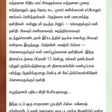
எத்தனை சிறிய காட்சிகளுக்காக எத்தனை முறை
எடுத்தாலும், ஒரு நொடி கூட முகம் சுளிக்காமல் எப்போதும்
ஊக்கம் அளித்தார்கள். அதற்காக என் மனமார்ந்த
நன்றிகள். என்னுடன் நடித்த அஜய் — உங்களுக்கும் என்
நன்றி. மிகவும் கனிவாகவும், சுதந்திரமாகவும்
நடந்துகொண்டதால் இப்படத்தில் நடிக்க எனக்கு மிகவும்
எளிதாக இருந்தது. அஷ்வின், லக்ஷ்மி அம்மா —
அனைவருக்கும் என் மனப்பூர்வமான நன்றிகள். இந்த
திரைப்படத்தை பிப்ரவரி 13 அன்று, உங்கள் நண்பர்கள்
மற்றும் குடும்பத்தினருடன் திரையரங்கில் கண்டிப்பாக
பார்த்து ஆதரிக்குமாறு அன்புடன் கேட்டுக்கொள்கிறேன்.
அனைவருக்கும் நன்றி.
எழுத்தாளர் புதிய பரிதி பேசியதாவது..,
இந்த படம் ஒரு சாதாரண முயற்சி அல்ல. கணேஷ்
சந்திராவிடம் நான் கதையை ஒரு படமாக்க வேண்டும் என்ற