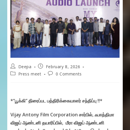
Post
Post
Deepa
February 8, 2026
author:
published:
Post
Post
Press meet
0 Comments
category:
comments:
*“பூக்கி” திரைப்பட பத்திரிக்கையாளர் சந்திப்பு !!*
Vijay Antony Film Corporation சார்பில், ஃபாத்திமா
விஜய் ஆண்டனி தயாரிப்பில், மீரா விஜய் ஆண்டனி