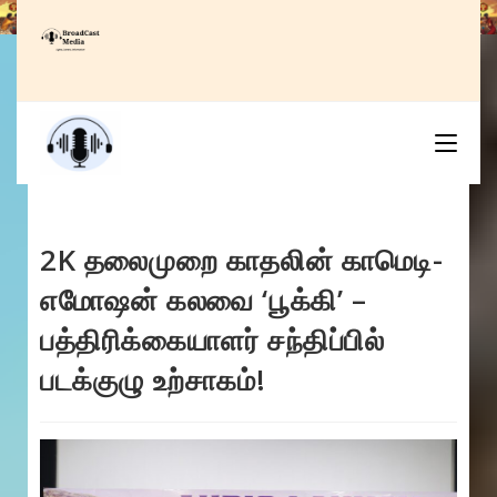
Skip
to
content
2K தலைமுறை காதலின் காமெடி-
எமோஷன் கலவை ‘பூக்கி’ –
பத்திரிக்கையாளர் சந்திப்பில்
படக்குழு உற்சாகம்!