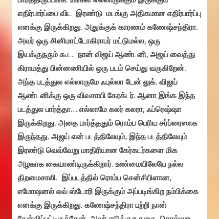
எதிர்பார்ப்பை விட இரண்டு மடங்கு அதிகமான எதிர்பார்ப்பு
எனக்கு இருக்கிறது. அதுக்குக் காரணம் கணேஷ்சந்திரா.
அவர் ஒரு சினிமாட்டோகிராபர் மட்டுமல்ல, ஒரு
இயக்குநரும் கூட. நான் விஜய் ஆண்டனி, அஜய் வைத்து
கிராமத்து பின்னணியில் ஒரு படம் செய்து வருகிறேன்.
அந்த படத்துல எல்லாருமே ஃபுல்லா டேன் லுக். விஜய்
ஆண்டனிக்கு ஒரு விவசாயி கேரக்டர். ஆனா இங்க இந்த
படத்துல பார்த்தா… எல்லாமே கலர் கலரா, ஃப்ரெஷ்ஷா
இருக்கிறது. அதை பார்த்ததும் ரொம்ப பெரிய சர்ப்ரைஸாக
இருந்தது. அஜய் என் படத்திலேயும், இந்த படத்திலேயும்
இரண்டு வெவ்வேறு மாதிரியான கேர்கடர்களை மிக
அழகாக கையாண்டிருக்கிறார். உண்மையிலேயே நல்ல
திறமைசாலி. இப்படத்தில் ரொம்ப சென்சிபிளான,
எமோஷனல் லவ் ஸ்டோரி இருக்கும் அப்படிங்கிற நம்பிக்கை
எனக்கு இருக்கிறது. கணேஷ்சந்திரா பற்றி நான்
கேள்விப்பட்டிருக்கேன். அவர் எடுக்குற கதை, சொல்லுற