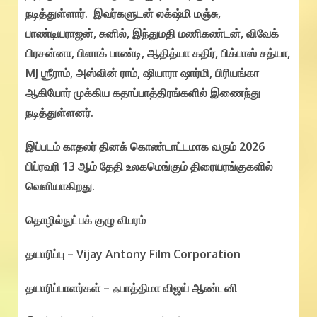
நடித்துள்ளார். இவர்களுடன் லக்‌ஷ்மி மஞ்சு,
பாண்டியராஜன், சுனில், இந்துமதி மணிகண்டன், விவேக்
பிரசன்னா, பிளாக் பாண்டி, ஆதித்யா கதிர், பிக்பாஸ் சத்யா,
MJ ஶ்ரீராம், அஸ்வின் ராம், ஷியாரா ஷார்மி, பிரியங்கா
ஆகியோர் முக்கிய கதாப்பாத்திரங்களில் இணைந்து
நடித்துள்ளனர்.
இப்படம் காதலர் தினக் கொண்டாட்டமாக வரும் 2026
பிப்ரவரி 13 ஆம் தேதி உலகமெங்கும் திரையரங்குகளில்
வெளியாகிறது.
தொழில்நுட்பக் குழு விபரம்
தயாரிப்பு – Vijay Antony Film Corporation
தயாரிப்பாளர்கள் – ஃபாத்திமா விஜய் ஆண்டனி