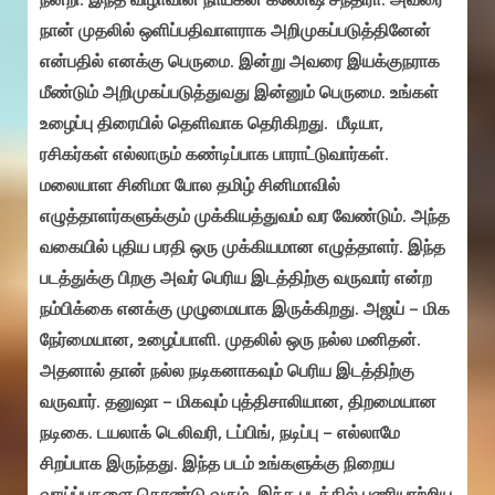
நான் முதலில் ஒளிப்பதிவாளராக அறிமுகப்படுத்தினேன்
என்பதில் எனக்கு பெருமை. இன்று அவரை இயக்குநராக
மீண்டும் அறிமுகப்படுத்துவது இன்னும் பெருமை. உங்கள்
உழைப்பு திரையில் தெளிவாக தெரிகிறது. மீடியா,
ரசிகர்கள் எல்லாரும் கண்டிப்பாக பாராட்டுவார்கள்.
மலையாள சினிமா போல தமிழ் சினிமாவில்
எழுத்தாளர்களுக்கும் முக்கியத்துவம் வர வேண்டும். அந்த
வகையில் புதிய பரதி ஒரு முக்கியமான எழுத்தாளர். இந்த
படத்துக்கு பிறகு அவர் பெரிய இடத்திற்கு வருவார் என்ற
நம்பிக்கை எனக்கு முழுமையாக இருக்கிறது. அஜய் – மிக
நேர்மையான, உழைப்பாளி. முதலில் ஒரு நல்ல மனிதன்.
அதனால் தான் நல்ல நடிகனாகவும் பெரிய இடத்திற்கு
வருவார். தனுஷா – மிகவும் புத்திசாலியான, திறமையான
நடிகை. டயலாக் டெலிவரி, டப்பிங், நடிப்பு – எல்லாமே
சிறப்பாக இருந்தது. இந்த படம் உங்களுக்கு நிறைய
வாய்ப்புகளை கொண்டு வரும். இந்த படத்தில் பணியாற்றிய