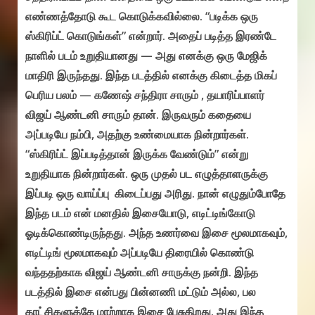
எண்ணத்தோடு கூட கொடுக்கவில்லை. “படிக்க ஒரு
ஸ்கிரிப்ட் கொடுங்கள்” என்றார். அதைப் படித்த இரண்டே
நாளில் படம் உறுதியானது — அது எனக்கு ஒரு மேஜிக்
மாதிரி இருந்தது. இந்த படத்தில் எனக்கு கிடைத்த மிகப்
பெரிய பலம் — கணேஷ் சந்திரா சாரும் , தயாரிப்பாளர்
விஜய் ஆண்டனி சாரும் தான். இருவரும் கதையை
அப்படியே நம்பி, அதற்கு உண்மையாக நின்றார்கள்.
“ஸ்கிரிப்ட் இப்படித்தான் இருக்க வேண்டும்” என்று
உறுதியாக நின்றார்கள். ஒரு முதல் பட எழுத்தாளருக்கு
இப்படி ஒரு வாய்ப்பு கிடைப்பது அரிது. நான் எழுதும்போதே
இந்த படம் என் மனதில் இசையோடு, எடிட்டிங்கோடு
ஓடிக்கொண்டிருந்தது. அந்த உணர்வை இசை மூலமாகவும்,
எடிட்டிங் மூலமாகவும் அப்படியே திரையில் கொண்டு
வந்ததற்காக விஜய் ஆண்டனி சாருக்கு நன்றி. இந்த
படத்தில் இசை என்பது பின்னணி மட்டும் அல்ல, பல
காட்சிகளுக்கே மாற்றாக இசை பேசுகிறது. அது இந்த