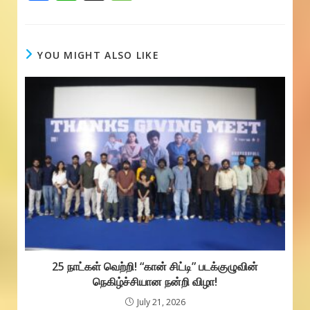
ac
h
e
e
at
ss
b
s
a
YOU MIGHT ALSO LIKE
o
A
g
o
p
e
k
p
25 நாட்கள் வெற்றி! “கான் சிட்டி” படக்குழுவின்
நெகிழ்ச்சியான நன்றி விழா!
July 21, 2026