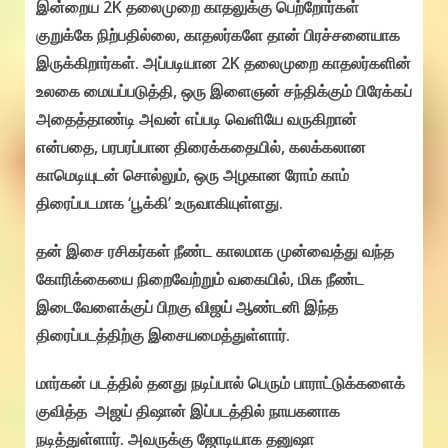
இன்றைய 2K தலைமுறை காதலுக்கு பெற்றோர்கள்
குறுக்கே நிற்பதில்லை, காதலர்களே தான் பிரச்சனையாக
இருக்கிறார்கள். அப்படியான 2K தலைமுறை காதலர்களின்
உலகை மையப்படுத்தி, ஒரு இளைஞன் சந்திக்கும் பிரேக்கப்
அதைத்தாண்டி அவன் எப்படி வெளியே வருகிறான்
என்பதை, பரபரப்பான திரைக்கதையில், கலக்கலான
காமெடியுடன் சொல்லும், ஒரு அழகான ரோம் காம்
திரைப்படமாக ‘பூக்கி’ உருவாகியுள்ளது.
தன் இசை ரசிகர்கள் நீண்ட காலமாக முன்வைத்து வந்த
கோரிக்கையை நிறைவேற்றும் வகையில், மிக நீண்ட
இடைவேளைக்குப் பிறகு விஜய் ஆண்டனி இந்த
திரைப்படத்திற்கு இசையமைத்துள்ளார்.
மார்கன் படத்தில் தனது நடிப்பால் பெரும் பாராட்டுக்களைக்
குவித்த அஜய் திஷான் இப்படத்தில் நாயகனாக
நடித்துள்ளார். அவருக்கு ஜோடியாக தனுஷா