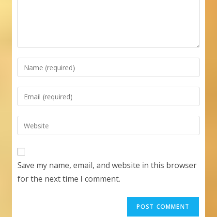
Enter
your
name
Enter
or
your
username
email
Enter
to
address
your
comment
to
website
comment
URL
Save my name, email, and website in this browser
(optional)
for the next time I comment.