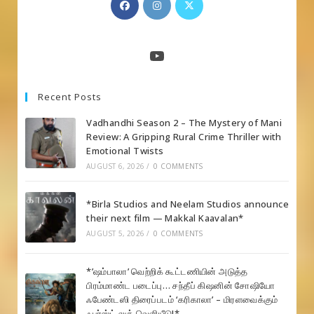
in
in
in
a
a
a
new
new
new
YouTube
tab
tab
tab
Recent Posts
Vadhandhi Season 2 – The Mystery of Mani
Review: A Gripping Rural Crime Thriller with
Emotional Twists
AUGUST 6, 2026
/
0 COMMENTS
*Birla Studios and Neelam Studios announce
their next film — Makkal Kaavalan*
AUGUST 5, 2026
/
0 COMMENTS
*’ஷம்பாலா’ வெற்றிக் கூட்டணியின் அடுத்த
பிரம்மாண்ட படைப்பு… சந்தீப் கிஷனின் சோஷியோ
ஃபேண்டஸி திரைப்படம் ‘கரிகாலா’ – மிரளவைக்கும்
ஃபர்ஸ்ட் லுக் வெளியீடு!*