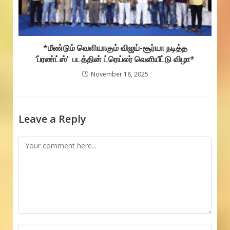
*மீண்டும் வெளியாகும் விஜய்-சூர்யா நடித்த
‘ப்ரண்ட்ஸ்’ படத்தின் ட்ரெய்லர் வெளியீட்டு விழா*
November 18, 2025
Leave a Reply
Comment
Enter