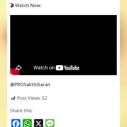
🎬 Watch Now:
@PROSakthiSaran
Post Views:
52
Share this:
F
W
X
M