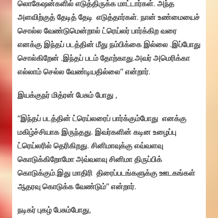
லொகேஷன்களில் எடுத்திருக்க மாட்டார்கள். அந்த
அளவிற்குத் தேடித் தேடி எடுத்தார்கள். நான் உண்மையைச்
சொல்ல வேண்டுமென்றால் ட்ரெய்லர் பார்க்கிற வரை
எனக்கு இந்தப் படத்தின் மீது நம்பிக்கை இல்லை .இப்போது
சொல்கிறேன் .இந்தப் படம் தோற்காது.அவர் அமெரிக்கா
எல்லாம் செல்ல வேண்டியதில்லை” என்றார்.
இயக்குநர் மித்ரன் பேசும் போது ,
“இந்தப் படத்தின் ட்ரெய்லரைப் பார்க்கும்போது எனக்கு
மகிழ்ச்சியாக இருந்தது. இவர்களின் கடின உழைப்பு
ட்ரெய்லரில் தெரிகிறது. சினிமாவுக்கு எவ்வளவு
கொடுக்கிறோமோ அவ்வளவு சினிமா திருப்பிக்
கொடுக்கும்.இது மாதிரி திரைப்படங்களுக்கு ஊடகங்கள்
ஆதரவு கொடுக்க வேண்டும்” என்றார்.
நடிகர் புகழ் பேசும்போது,