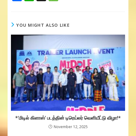
ac
h
e
e
at
ss
b
s
a
YOU MIGHT ALSO LIKE
o
A
g
o
p
e
k
p
*‘மிடில் கிளாஸ்’ படத்தின் டிரெய்லர் வெளியீட்டு விழா!*
November 12, 2025