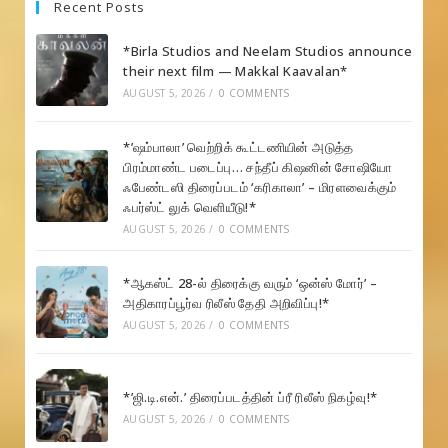
Recent Posts
*Birla Studios and Neelam Studios announce
their next film — Makkal Kaavalan*
AUGUST 5, 2026
/
0 COMMENTS
*’ஷம்பாலா’ வெற்றிக் கூட்டணியின் அடுத்த
பிரம்மாண்ட படைப்பு… சந்தீப் கிஷனின் சோஷியோ
ஃபேண்டஸி திரைப்படம் ‘கரிகாலா’ – மிரளவைக்கும்
ஃபர்ஸ்ட் லுக் வெளியீடு!*
AUGUST 5, 2026
/
0 COMMENTS
*ஆகஸ்ட் 28-ல் திரைக்கு வரும் ‘ஒன்ஸ் மோர்’ –
அதிகாரப்பூர்வ ரிலீஸ் தேதி அறிவிப்பு!*
AUGUST 5, 2026
/
0 COMMENTS
*’ஜி.டி.என்.’ திரைப்படத்தின் ப்ரீ ரிலீஸ் நிகழ்வு!*
AUGUST 5, 2026
/
0 COMMENTS