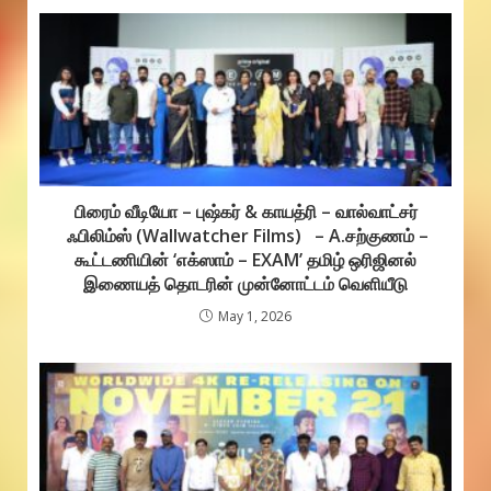
பிரைம் வீடியோ – புஷ்கர் & காயத்ரி – வால்வாட்சர்
ஃபிலிம்ஸ் (Wallwatcher Films) – A.சற்குணம் –
கூட்டணியின் ‘எக்ஸாம் – EXAM’ தமிழ் ஒரிஜினல்
இணையத் தொடரின் முன்னோட்டம் வெளியீடு
May 1, 2026