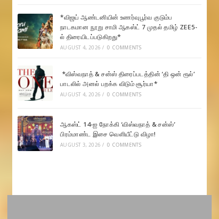
*விஜய் ஆண்டனியின் உணர்வுபூர்வ குடும்ப
நாடகமான நூறு சாமி ஆகஸ்ட் 7 முதல் தமிழ் ZEE5-
ல் திரையிடப்படுகிறது*
AUGUST 4, 2026
/
0 COMMENTS
*விஸ்வநாத் & சன்ஸ் திரைப்படத்தின் ‘தி ஒன் ரூல்’
பாடலில் அனல் பறக்க விடும் சூர்யா*
AUGUST 4, 2026
/
0 COMMENTS
ஆகஸ்ட் 14-ஐ நோக்கி ‘விஸ்வநாத் & சன்ஸ்’
பிரம்மாண்ட இசை வெளியீட்டு விழா!
AUGUST 3, 2026
/
0 COMMENTS