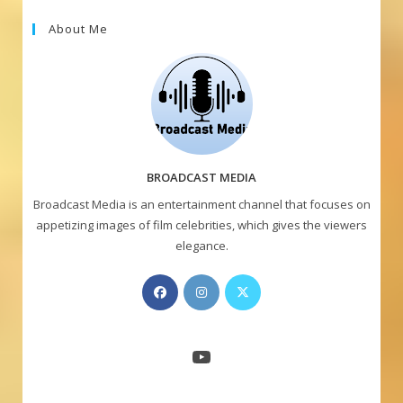
About Me
BROADCAST MEDIA
Broadcast Media is an entertainment channel that focuses on
appetizing images of film celebrities, which gives the viewers
elegance.
Opens
Opens
Opens
in
in
in
a
a
a
new
new
new
YouTube
tab
tab
tab