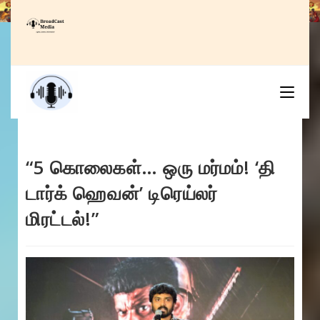
Skip
to
content
“5 கொலைகள்… ஒரு மர்மம்! ‘தி
டார்க் ஹெவன்’ டிரெய்லர்
மிரட்டல்!”