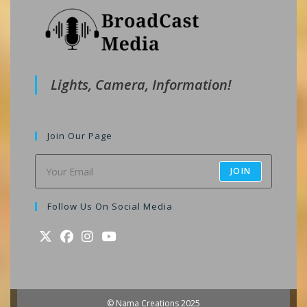
Lights, Camera, Information!
Join Our Page
JOIN
Follow Us On Social Media
Opens
Opens
Opens
Opens
in
in
in
in
a
a
a
a
© Nama Creations 2025