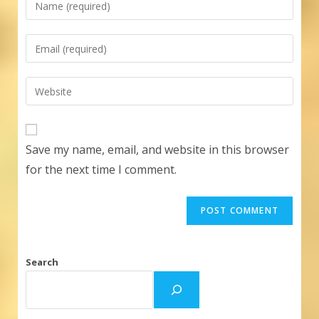
your
name
Enter
or
your
username
email
Enter
to
address
your
comment
to
website
comment
URL
Save my name, email, and website in this browser
(optional)
for the next time I comment.
Search