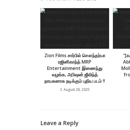
o
A
g
o
p
e
k
p
Zion Films சார்பில் சௌந்தர்யா
“Ja
ரஜினிகாந்த் MRP
Ab
Entertainment இணைந்து
Mol
வழங்க, அபிஷன் ஜீவிந்த்
fr
நாயகனாக நடிக்கும் புதிய படம் !!
August 28, 2025
Leave a Reply