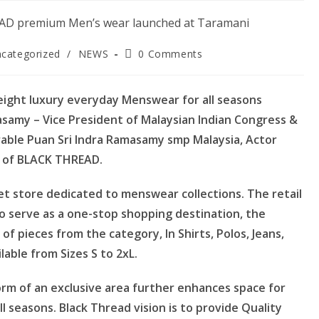
Post
categorized
/
NEWS
0 Comments
ory:
comments:
eight luxury everyday Menswear for all seasons
samy – Vice President of Malaysian Indian Congress &
able Puan Sri Indra Ramasamy smp Malaysia, Actor
 of BLACK THREAD.
et store dedicated to menswear collections. The retail
to serve as a one-stop shopping destination, the
f pieces from the category, In Shirts, Polos, Jeans,
lable from Sizes S to 2xL.
orm of an exclusive area further enhances space for
l seasons. Black Thread vision is to provide Quality