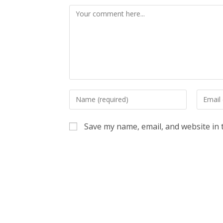
Comment
Enter
Enter
your
your
name
email
Save my name, email, and website in 
or
address
username
to
to
commen
comment