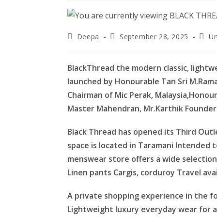
Post
Post
Post
Deepa
September 28, 2025
Un
author:
published:
categ
BlackThread the modern classic, lightw
launched by Honourable Tan Sri M.Rama
Chairman of Mic Perak, Malaysia,Honour
Master Mahendran, Mr.Karthik Founder
Black Thread has opened its Third Outl
space is located in Taramani Intended 
menswear store offers a wide selection o
Linen pants Cargis, corduroy Travel avai
A private shopping experience in the f
Lightweight luxury everyday wear for al