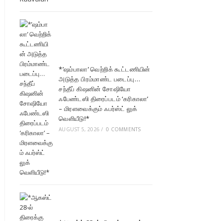
*’ஷம்பாலா’ வெற்றிக் கூட்டணியின்
அடுத்த பிரம்மாண்ட படைப்பு…
சந்தீப் கிஷனின் சோஷியோ
ஃபேண்டஸி திரைப்படம் ‘கரிகாலா’
– மிரளவைக்கும் ஃபர்ஸ்ட் லுக்
வெளியீடு!*
AUGUST 5, 2026
/
0 COMMENTS