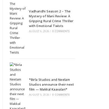
Vadhandhi Season 2 – The
Mystery of Mani Review: A
Gripping Rural Crime Thriller
with Emotional Twists
AUGUST 6, 2026
/
0 COMMENTS
*Birla Studios and Neelam
Studios announce their next
film — Makkal Kaavalan*
AUGUST 5, 2026
/
0 COMMENTS