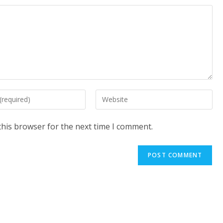
Enter
your
website
this browser for the next time I comment.
URL
(optional)
t