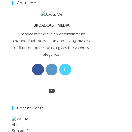
About Me
BROADCAST MEDIA
Broadcast Media is an entertainment
channel that focuses on appetizing images
of film celebrities, which gives the viewers
elegance.
Opens
Opens
Opens
in
in
in
a
a
a
new
new
new
YouTube
tab
tab
tab
Recent Posts