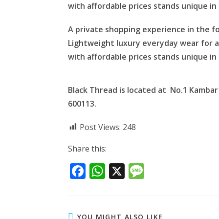
with affordable prices stands unique in
A private shopping experience in the f
Lightweight luxury everyday wear for al
with affordable prices stands unique in
Black Thread is located at No.1 Kambar
600113.
Post Views:
248
Share this:
F
W
X
M
ac
h
e
e
at
ss
b
s
a
YOU MIGHT ALSO LIKE