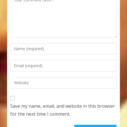
Enter
your
name
Enter
or
your
username
email
Enter
to
address
your
comment
to
website
comment
URL
Save my name, email, and website in this browser
(optional)
for the next time I comment.