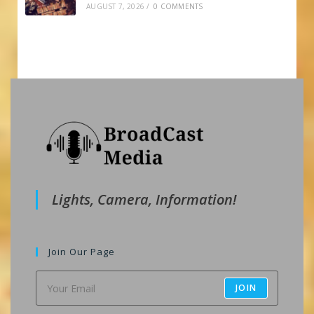
AUGUST 7, 2026
/
0 COMMENTS
Lights, Camera, Information!
Join Our Page
JOIN