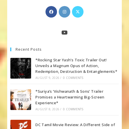
Opens
Opens
Opens
in
in
in
a
a
a
new
new
new
YouTube
tab
tab
tab
Recent Posts
*Rocking Star Yash’s Toxic Trailer Out!
Unveils a Magnum Opus of Action,
Redemption, Destruction & Entanglements*
AUGUST 9, 2026
/
0 COMMENTS
*Suriya’s ‘Vishwanath & Sons’ Trailer
Promises a Heartwarming Big-Screen
Experience*
AUGUST 8, 2026
/
0 COMMENTS
DC Tamil Movie Review: A Different Side of