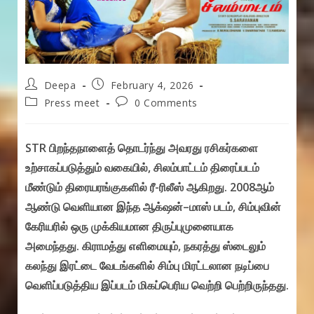
Post
Post
Deepa
February 4, 2026
author:
published:
Post
Post
Press meet
0 Comments
category:
comments:
STR பிறந்தநாளைத் தொடர்ந்து அவரது ரசிகர்களை
உற்சாகப்படுத்தும் வகையில், சிலம்பாட்டம் திரைப்படம்
மீண்டும் திரையரங்குகளில் ரீ-ரிலீஸ் ஆகிறது. 2008ஆம்
ஆண்டு வெளியான இந்த ஆக்‌ஷன்–மாஸ் படம், சிம்புவின்
கேரியரில் ஒரு முக்கியமான திருப்புமுனையாக
அமைந்தது. கிராமத்து எளிமையும், நகரத்து ஸ்டைலும்
கலந்து இரட்டை வேடங்களில் சிம்பு மிரட்டலான நடிப்பை
வெளிப்படுத்திய இப்படம் மிகப்பெரிய வெற்றி பெற்றிருந்தது.