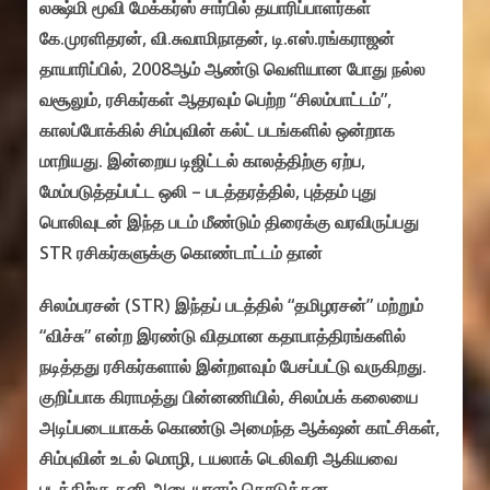
லக்ஷ்மி மூவி மேக்கர்ஸ் சார்பில் தயாரிப்பாளர்கள்
கே.முரளிதரன், வி.சுவாமிநாதன், டி.எஸ்.ரங்கராஜன்
தாயாரிப்பில், 2008ஆம் ஆண்டு வெளியான போது நல்ல
வசூலும், ரசிகர்கள் ஆதரவும் பெற்ற “சிலம்பாட்டம்”,
காலப்போக்கில் சிம்புவின் கல்ட் படங்களில் ஒன்றாக
மாறியது. இன்றைய டிஜிட்டல் காலத்திற்கு ஏற்ப,
மேம்படுத்தப்பட்ட ஒலி – படத்தரத்தில், புத்தம் புது
பொலிவுடன் இந்த படம் மீண்டும் திரைக்கு வரவிருப்பது
STR ரசிகர்களுக்கு கொண்டாட்டம் தான்
சிலம்பரசன் (STR) இந்தப் படத்தில் “தமிழரசன்” மற்றும்
“விச்சு” என்ற இரண்டு விதமான கதாபாத்திரங்களில்
நடித்தது ரசிகர்களால் இன்றளவும் பேசப்பட்டு வருகிறது.
குறிப்பாக கிராமத்து பின்னணியில், சிலம்பக் கலையை
அடிப்படையாகக் கொண்டு அமைந்த ஆக்‌ஷன் காட்சிகள்,
சிம்புவின் உடல் மொழி, டயலாக் டெலிவரி ஆகியவை
படத்திற்கு தனி அடையாளம் கொடுத்தன.