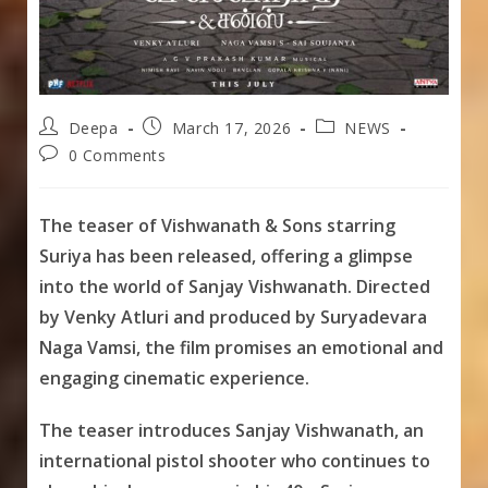
Post
Post
Post
Deepa
March 17, 2026
NEWS
author:
published:
category:
Post
0 Comments
comments:
The teaser of Vishwanath & Sons starring
Suriya has been released, offering a glimpse
into the world of Sanjay Vishwanath. Directed
by Venky Atluri and produced by Suryadevara
Naga Vamsi, the film promises an emotional and
engaging cinematic experience.
The teaser introduces Sanjay Vishwanath, an
international pistol shooter who continues to