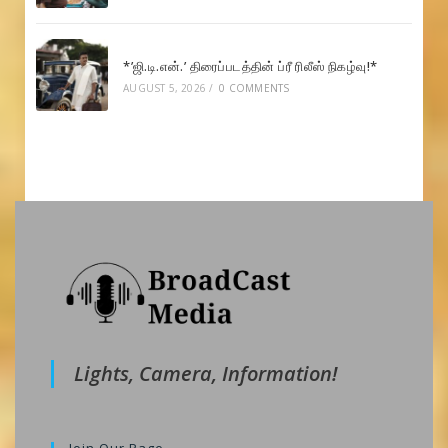
*’ஜி.டி.என்.’ திரைப்படத்தின் ப்ரீ ரிலீஸ் நிகழ்வு!*
AUGUST 5, 2026
/
0 COMMENTS
Lights, Camera, Information!