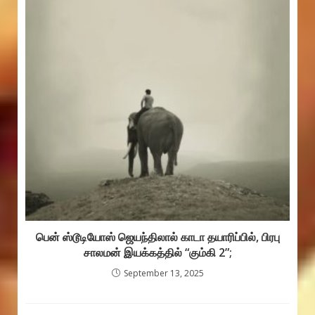
பென் ஸ்டூடியோஸ் ஜெயந்திலால் காடா தயாரிப்பில், பிரபு
சாலமன் இயக்கத்தில் “கும்கி 2”;
September 13, 2025