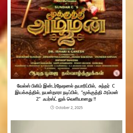
வேல்ஸ் பிலிம் இன்டர்நேஷனல் தயாரிப்பில், சுந்தர் C
இயக்கத்தில், நயன்தாரா நடிப்பில், “மூக்குத்தி அம்மன்
2” ஃபர்ஸ்ட் லுக் வெளியானது !!
October 2, 2025