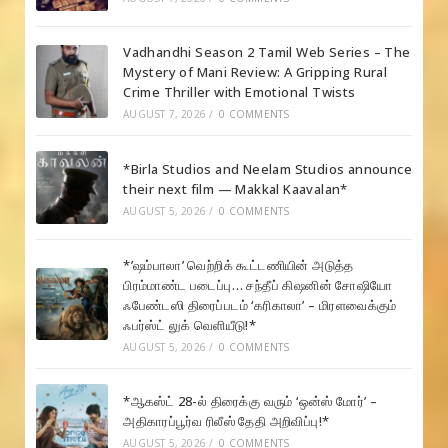
Vadhandhi Season 2 Tamil Web Series – The
Mystery of Mani Review: A Gripping Rural
Crime Thriller with Emotional Twists
AUGUST 7, 2026
/
0 COMMENTS
*Birla Studios and Neelam Studios announce
their next film — Makkal Kaavalan*
AUGUST 5, 2026
/
0 COMMENTS
*’ஷம்பாலா’ வெற்றிக் கூட்டணியின் அடுத்த
பிரம்மாண்ட படைப்பு… சந்தீப் கிஷனின் சோஷியோ
ஃபேண்டஸி திரைப்படம் ‘கரிகாலா’ – மிரளவைக்கும்
ஃபர்ஸ்ட் லுக் வெளியீடு!*
AUGUST 5, 2026
/
0 COMMENTS
*ஆகஸ்ட் 28-ல் திரைக்கு வரும் ‘ஒன்ஸ் மோர்’ –
அதிகாரப்பூர்வ ரிலீஸ் தேதி அறிவிப்பு!*
AUGUST 5, 2026
/
0 COMMENTS