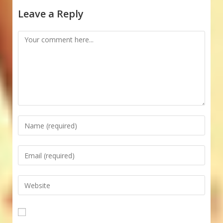
Leave a Reply
Comment
Enter
your
name
Enter
or
your
username
email
Enter
to
address
your
comment
to
website
comment
URL