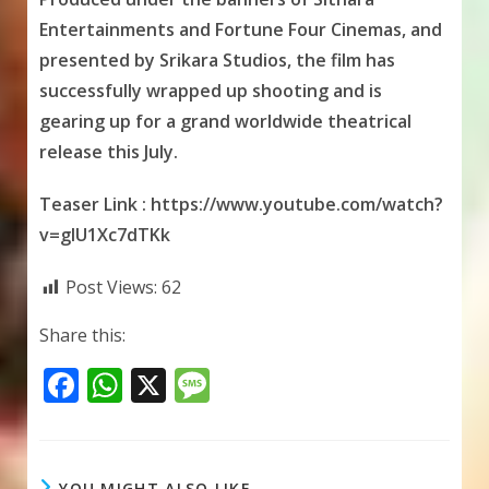
Entertainments and Fortune Four Cinemas, and
presented by Srikara Studios, the film has
successfully wrapped up shooting and is
gearing up for a grand worldwide theatrical
release this July.
Teaser Link : https://www.youtube.com/watch?
v=glU1Xc7dTKk
Post Views:
62
Share this:
F
W
X
M
ac
h
e
e
at
ss
YOU MIGHT ALSO LIKE