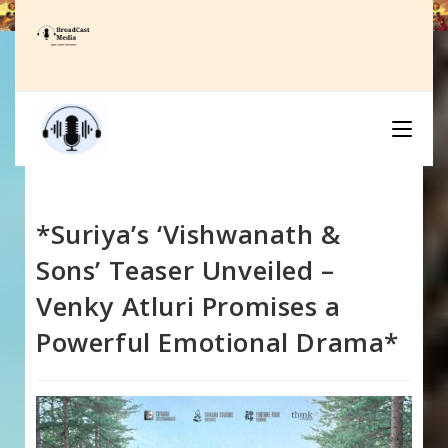
Skip
to
content
*Suriya’s ‘Vishwanath &
Sons’ Teaser Unveiled –
Venky Atluri Promises a
Powerful Emotional Drama*