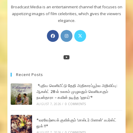
Broadcast Media is an entertainment channel that focuses on
appetizing images of film celebrities, which gives the viewers
elegance.
Opens
Opens
Opens
in
in
in
a
a
a
new
new
new
YouTube
tab
tab
tab
Recent Posts
*புதிய வெளியீட்டு தேதி அதிகாரப்பூர்வ அறிவிப்பு:
ஆகஸ்ட் 28-ல் உலகம் முழுவதும் வெளியாகும்
நயன்தாரா – கவின் நடித்த ‘ஹாய்’*
AUGUST 7, 2026
/
0 COMMENTS
*வரவேற்பைக் குவிக்கும் ‘மாஸ்டர் பிளான்’ ஃபர்ஸ்ட்
லுக் !!*
AUGUST 7, 2026
/
0 COMMENTS