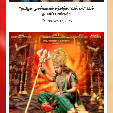
*தமிழக முதல்வரைச் சந்தித்த “வித் லவ்” படத்
தயாரிப்பாளர்கள்*
February 17, 2026