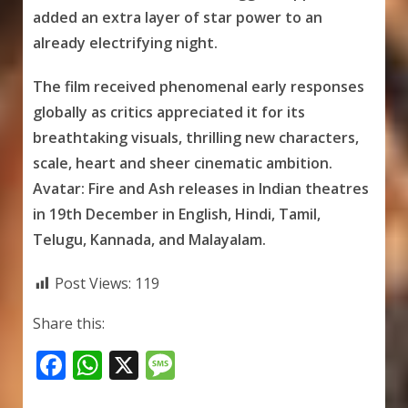
added an extra layer of star power to an
already electrifying night.
The film received phenomenal early responses
globally as critics appreciated it for its
breathtaking visuals, thrilling new characters,
scale, heart and sheer cinematic ambition.
Avatar: Fire and Ash releases in Indian theatres
in 19th December in English, Hindi, Tamil,
Telugu, Kannada, and Malayalam.
Post Views:
119
Share this:
F
W
X
M
ac
h
e