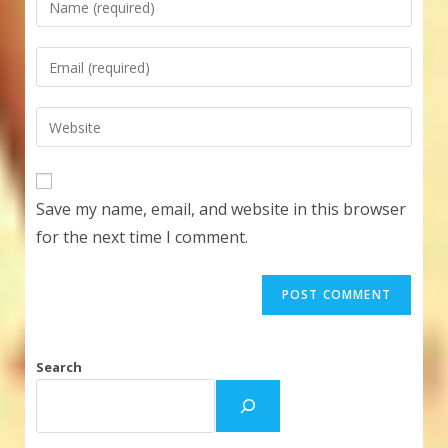
your
name
Enter
or
your
username
email
Enter
to
address
your
comment
to
website
comment
URL
Save my name, email, and website in this browser
(optional)
for the next time I comment.
Search