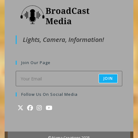
Lights, Camera, Information!
Join Our Page
JOIN
Follow Us On Social Media
Opens
Opens
Opens
Opens
in
in
in
in
a
a
a
a
© Nama Creations 2025