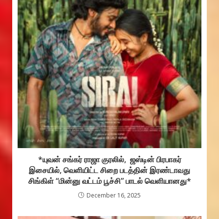
*யுவன் சங்கர் ராஜா குரலில், ஜஸ்டின் பிரபாகர்
இசையில், வெளியிட்ட சிறை படத்தின் இரண்டாவது
சிங்கிள் “மின்னு வட்டம் பூச்சி” பாடல் வெளியானது*
December 16, 2025