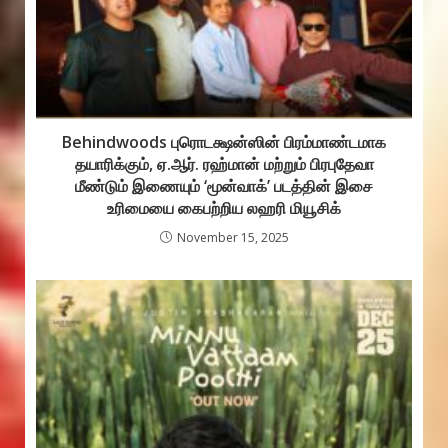
Behindwoods புரொடக்ஷன்ஸின் பிரம்மாண்டமாக
தயாரிக்கும், ஏ.ஆர். ரஹ்மான் மற்றும் பிரபுதேவா
மீண்டும் இணையும் ‘மூன்வாக்’ படத்தின் இசை
உரிமையை கைபற்றிய லஹரி மியூசிக்
November 15, 2025