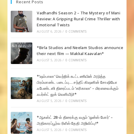
Recent Posts
Vadhandhi Season 2 – The Mystery of Mani
Review: A Gripping Rural Crime Thriller with
Emotional Twists
AUGUST 6, 2026
/
0 COMMENTS
*Birla Studios and Neelam Studios announce
their next film — Makkal Kaavalan*
AUGUST 5, 2026
/
0 COMMENTS
*’ஷம்பாலா’ வெற்றிக் கூட்டணியின் அடுத்த
பிரம்மாண்ட படைப்பு… சந்தீப் கிஷனின் சோஷியோ
ஃபேண்டஸி திரைப்படம் ‘கரிகாலா’ – மிரளவைக்கும்
ஃபர்ஸ்ட் லுக் வெளியீடு!*
AUGUST 5, 2026
/
0 COMMENTS
*ஆகஸ்ட் 28-ல் திரைக்கு வரும் ‘ஒன்ஸ் மோர்’ –
அதிகாரப்பூர்வ ரிலீஸ் தேதி அறிவிப்பு!*
AUGUST 5, 2026
/
0 COMMENTS