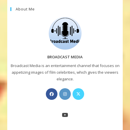
About Me
BROADCAST MEDIA
Broadcast Media is an entertainment channel that focuses on
appetizing images of film celebrities, which gives the viewers
elegance.
Opens
Opens
Opens
in
in
in
a
a
a
new
new
new
YouTube
tab
tab
tab