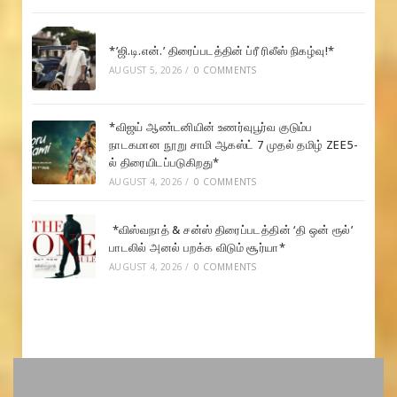
*’ஜி.டி.என்.’ திரைப்படத்தின் ப்ரீ ரிலீஸ் நிகழ்வு!*
AUGUST 5, 2026
/
0 COMMENTS
*விஜய் ஆண்டனியின் உணர்வுபூர்வ குடும்ப
நாடகமான நூறு சாமி ஆகஸ்ட் 7 முதல் தமிழ் ZEE5-
ல் திரையிடப்படுகிறது*
AUGUST 4, 2026
/
0 COMMENTS
*விஸ்வநாத் & சன்ஸ் திரைப்படத்தின் ‘தி ஒன் ரூல்’
பாடலில் அனல் பறக்க விடும் சூர்யா*
AUGUST 4, 2026
/
0 COMMENTS