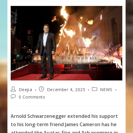
Post
Post
Post
Deepa
December 4, 2025
NEWS
author:
published:
category:
Post
0 Comments
comments:
Arnold Schwarzenegger extended his support
to his long-term friend James Cameron has he
attended the Avatar: Fire and Ash premiere in