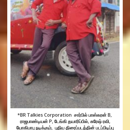
*BR Talkies Corporation சார்பில் பாஸ்கரன் B,
ராஜபாண்டியன் P, டேங்கி தயாரிப்பில், சுரேஷ் ரவி,
யோகிபாபு நடிக்கும், புதிய திரைப்படத்தின் படப்பிடிப்பு