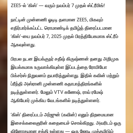
ZEE5-ல் ‘கிஸ்’ — வரும் நவம்பர் 7 முதல் ஸ்ட்ரீமிங்!
நாட்டின் முன்னணி ஓடிடி தளமான ZEE5, மிகவும்
எதிர்பார்க்கப்பட்ட ரொமாண்டிக் தமிழ்த் திரைப்படமான
‘கிஸ்’-யை நவம்பர் 7, 2025 முதல் பிரத்தியேகமாக ஸ்ட்ரீம்
ஆகவுள்ளது.
பிரபல நடன இயக்குநர் சதீஷ் கிருஷ்ணன் தனது அறிமுக
இயக்கமாக உருவாக்கியுள்ள இப்படத்தை ரோமியோ
பிக்சர்ஸ் நிறுவனம் தயாரித்துள்ளது. இதில் கவின் மற்றும்
ப்ரீத்தி அஸ்ரானி முன்னணி கதாபாத்திரங்களில்
நடித்துள்ளனர். மேலும் VTV கணேஷ், ராவ் ரமேஷ்
ஆகியோர் முக்கிய வேடங்களில் நடித்துள்ளனர்.
‘கிஸ்’ திரைப்படம் அர்ஜுன் (கவின்) எனும் திறமையான
இசைக்கலைஞரின் கதையைச் சொல்கிறது. அவரிடம் ஒரு
வினோதமான சக்தி உள்ளது — ஒரு ஜோடி முத்தமிடும்