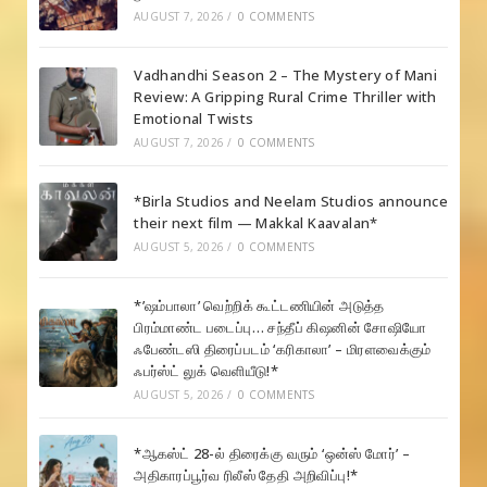
AUGUST 7, 2026
/
0 COMMENTS
Vadhandhi Season 2 – The Mystery of Mani
Review: A Gripping Rural Crime Thriller with
Emotional Twists
AUGUST 7, 2026
/
0 COMMENTS
*Birla Studios and Neelam Studios announce
their next film — Makkal Kaavalan*
AUGUST 5, 2026
/
0 COMMENTS
*’ஷம்பாலா’ வெற்றிக் கூட்டணியின் அடுத்த
பிரம்மாண்ட படைப்பு… சந்தீப் கிஷனின் சோஷியோ
ஃபேண்டஸி திரைப்படம் ‘கரிகாலா’ – மிரளவைக்கும்
ஃபர்ஸ்ட் லுக் வெளியீடு!*
AUGUST 5, 2026
/
0 COMMENTS
*ஆகஸ்ட் 28-ல் திரைக்கு வரும் ‘ஒன்ஸ் மோர்’ –
அதிகாரப்பூர்வ ரிலீஸ் தேதி அறிவிப்பு!*