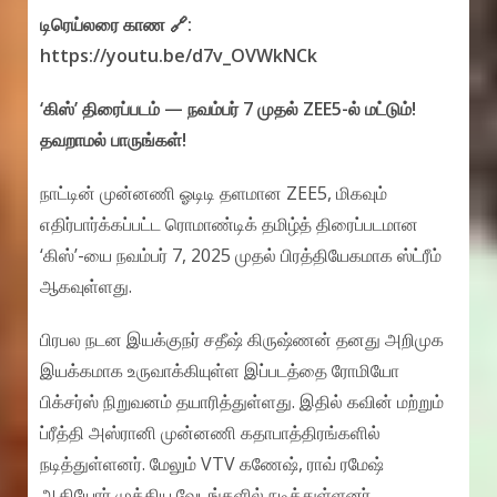
டிரெய்லரை காண 🔗:
https://youtu.be/d7v_OVWkNCk
‘கிஸ்’ திரைப்படம் — நவம்பர் 7 முதல் ZEE5-ல் மட்டும்!
தவறாமல் பாருங்கள்!
நாட்டின் முன்னணி ஓடிடி தளமான ZEE5, மிகவும்
எதிர்பார்க்கப்பட்ட ரொமாண்டிக் தமிழ்த் திரைப்படமான
‘கிஸ்’-யை நவம்பர் 7, 2025 முதல் பிரத்தியேகமாக ஸ்ட்ரீம்
ஆகவுள்ளது.
பிரபல நடன இயக்குநர் சதீஷ் கிருஷ்ணன் தனது அறிமுக
இயக்கமாக உருவாக்கியுள்ள இப்படத்தை ரோமியோ
பிக்சர்ஸ் நிறுவனம் தயாரித்துள்ளது. இதில் கவின் மற்றும்
ப்ரீத்தி அஸ்ரானி முன்னணி கதாபாத்திரங்களில்
நடித்துள்ளனர். மேலும் VTV கணேஷ், ராவ் ரமேஷ்
ஆகியோர் முக்கிய வேடங்களில் நடித்துள்ளனர்.