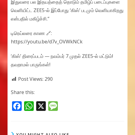
இதுவரை பல இதயத்தைத் தொடும் தமிழ்ப் படைப்புகளை
வெளியிட்ட ZEE5-ல் இப்போது ‘கிஸ்’ படமும் வெளியாகிறது
என்பதில் மகிழ்ச்சி.”
டிரெய்லரை காண 🔗:
https://youtu.be/d7v_OVWkNCk
‘கிஸ்’ திரைப்படம் — நவம்பர் 7 முதல் ZEE5-ல் மட்டும்!
தவறாமல் பாருங்கள்!
Post Views:
290
Share this:
F
W
X
M
ac
h
e
e
at
ss
b
s
a
YOU MIGHT ALSO LIKE