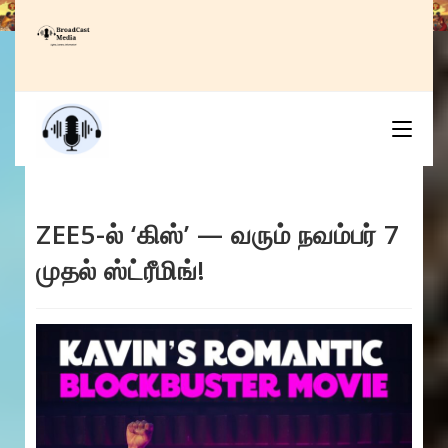
Skip
to
content
ZEE5-ல் ‘கிஸ்’ — வரும் நவம்பர் 7
முதல் ஸ்ட்ரீமிங்!