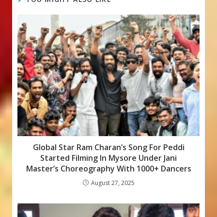
o
A
g
o
p
e
k
p
Global Star Ram Charan’s Song For Peddi
Started Filming In Mysore Under Jani
Master’s Choreography With 1000+ Dancers
August 27, 2025