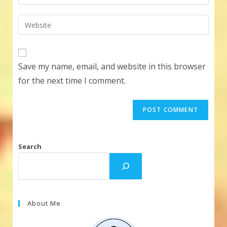
your
username
email
Enter
to
address
your
comment
to
website
comment
URL
Save my name, email, and website in this browser
(optional)
for the next time I comment.
Search
About Me