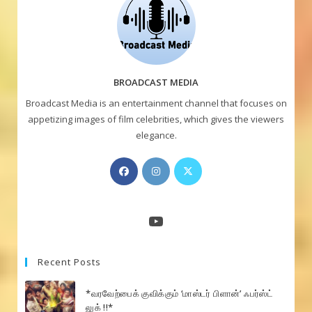
BROADCAST MEDIA
Broadcast Media is an entertainment channel that focuses on
appetizing images of film celebrities, which gives the viewers
elegance.
Opens
Opens
Opens
in
in
in
a
a
a
new
new
new
YouTube
tab
tab
tab
Recent Posts
*வரவேற்பைக் குவிக்கும் ‘மாஸ்டர் பிளான்’ ஃபர்ஸ்ட்
லுக் !!*