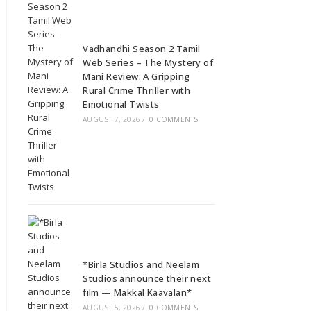
Vadhandhi Season 2 Tamil
Web Series – The Mystery of
Mani Review: A Gripping
Rural Crime Thriller with
Emotional Twists
AUGUST 7, 2026
/
0 COMMENTS
*Birla Studios and Neelam
Studios announce their next
film — Makkal Kaavalan*
AUGUST 5, 2026
/
0 COMMENTS