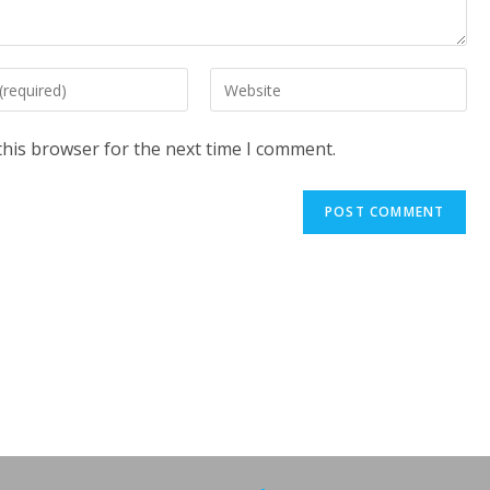
Enter
your
website
this browser for the next time I comment.
URL
(optional)
t