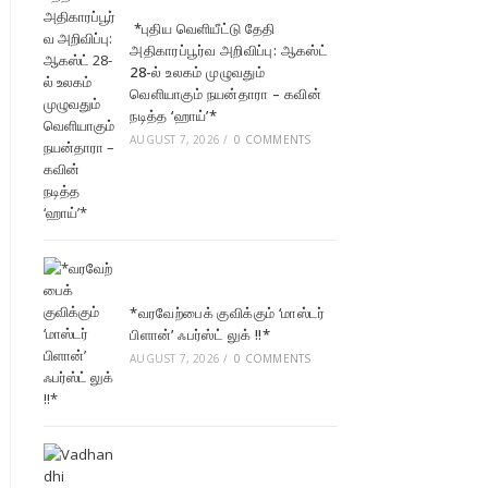
*புதிய வெளியீட்டு தேதி
அதிகாரப்பூர்வ அறிவிப்பு: ஆகஸ்ட்
28-ல் உலகம் முழுவதும்
வெளியாகும் நயன்தாரா – கவின்
நடித்த ‘ஹாய்’*
AUGUST 7, 2026
/
0 COMMENTS
*வரவேற்பைக் குவிக்கும் ‘மாஸ்டர்
பிளான்’ ஃபர்ஸ்ட் லுக் !!*
AUGUST 7, 2026
/
0 COMMENTS