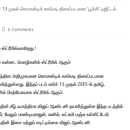
Post
0 Comments
comments:
 ஸ்ட்ரீமிங்காகிறது !
ம் கன்னட மொழிகளில் ஸ்ட்ரீமிங் ஆகும்
ந்திரா அறிமுகமான ரொமான்டிக் காமெடி திரைப்படமான
ித்துள்ளது. இந்தப் படம் மார்ச் 13 முதல் ZEE5-ல் தமிழ்,
 பிரத்யேகமாக ஸ்ட்ரீமிங் ஆகும்.
தின் கீழ் ஃபாத்திமா விஜய் ஆண்டனி தயாரித்துள்ள இந்த படத்தில்
 மேலும் பாண்டியராஜன், சுனில், லட்சுமி மஞ்சு உள்ளிட்டோர்
டத்தின் இசை மற்றும் எடிட்டிங்கை விஜய் ஆண்டனி