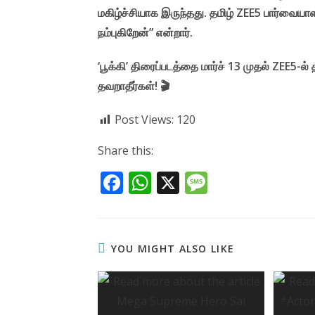
மகிழ்ச்சியாக இருந்தது. தமிழ் ZEE5 பார்வையாள
நம்புகிறேன்” என்றார்.
‘பூக்கி’ திரைப்படத்தை மார்ச் 13 முதல் ZEE5
தவறாதீர்கள்! 🎬
Post Views:
120
Share this:
F
W
X
M
ac
h
e
e
at
ss
b
s
a
YOU MIGHT ALSO LIKE
o
A
g
o
p
e