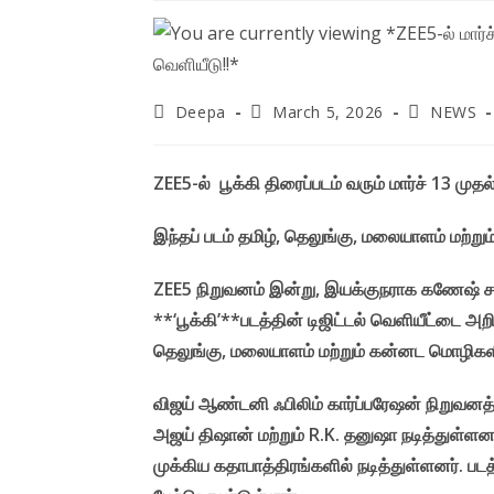
Post
Post
Post
Deepa
March 5, 2026
NEWS
author:
published:
category:
ZEE5-ல் பூக்கி திரைப்படம் வரும் மார்ச் 13 முதல்
இந்தப் படம் தமிழ், தெலுங்கு, மலையாளம் மற்று
ZEE5 நிறுவனம் இன்று, இயக்குநராக கணேஷ் ச
**‘பூக்கி’**படத்தின் டிஜிட்டல் வெளியீட்டை அறிவ
தெலுங்கு, மலையாளம் மற்றும் கன்னட மொழிகளில்
விஜய் ஆண்டனி ஃபிலிம் கார்ப்பரேஷன் நிறுவனத்
அஜய் திஷான் மற்றும் R.K. தனுஷா நடித்துள்ளனர்.
முக்கிய கதாபாத்திரங்களில் நடித்துள்ளனர். ப