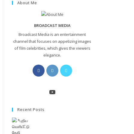
About Me
BROADCAST MEDIA
Broadcast Media is an entertainment
channel that focuses on appetizing images
of film celebrities, which gives the viewers
elegance.
Opens
Opens
Opens
in
in
in
a
a
a
new
new
new
YouTube
tab
tab
tab
Recent Posts