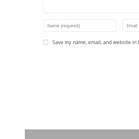
Enter
Enter
your
your
name
email
Save my name, email, and website in 
or
address
username
to
to
commen
comment