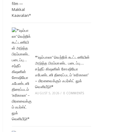
*’ஷம்பாலா’ வெற்றிக் கூட்டணியின்
அடுத்த பிரம்மாண்ட படைப்பு…
சந்தீப் கிஷனின் சோஷியோ
ஃபேண்டஸி திரைப்படம் ‘கரிகாலா’
– மிரளவைக்கும் ஃபர்ஸ்ட் லுக்
வெளியீடு!*
AUGUST 5, 2026
/
0 COMMENTS