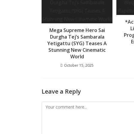
k
p
*Ac
L
Mega Supreme Hero Sai
Prog
Durgha Tej’s Sambarala
E
Yetigattu (SYG) Teases A
Stunning New Cinematic
World
October 15, 2025
Leave a Reply
Comment