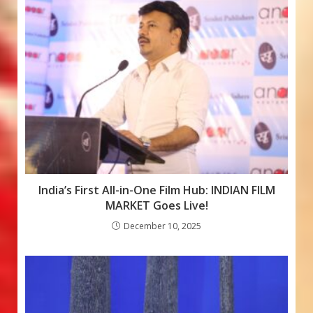
o
p
e
k
p
India’s First All-in-One Film Hub: INDIAN FILM
MARKET Goes Live!
December 10, 2025