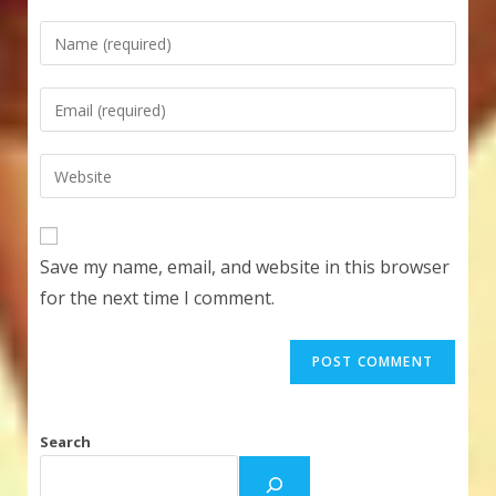
Enter
your
name
Enter
or
your
username
email
Enter
to
address
your
comment
to
website
comment
URL
Save my name, email, and website in this browser
(optional)
for the next time I comment.
Search