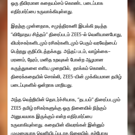
ஒரு தீவிரமான கதையம்சம் கொண்ட படைப்பாக
எதிர்பார்ப்பை உருவாக்கியுள்ளது.
இதற்கு முன்னதாக, சமுத்திரகனி இயக்கி நடித்த
“விநோதய சித்தம்” திரைப்படம் ZEE5-ல் வெளியானபோது,
விமர்சகர்களிடமும் ரசிகர்களிடமும் பெரும் வரவேற்பைப்
பெற்றது குறிப்பிடத்தக்கது. அந்தப் படம், வாழ்க்கை–
மரணம், நேரம், மனித உறவுகள் போன்ற ஆழமான
கருத்துகளை எளிய முறையில், தாக்கம் கொண்ட
திரைக்கதையில் சொல்லி, ZEE5-யின் முக்கியமான தமிழ்
படைப்புகளில் ஒன்றாக மாறியது.
அந்த வெற்றியின் தொடர்ச்சியாக, “தடயம்” திரைப்படமும்
ZEE5 தமிழ் ரசிகர்களுக்கு ஒரு நினைவில் நிற்கும்
அனுபவமாக இருக்கும் என்ற எதிர்பார்ப்பை
உருவாகியுள்ளது. கதையின் விவரங்கள் இன்னும்
முழுமையாக வெளியிடப்படாத நிலையில், தற்போது