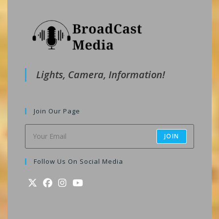
Lights, Camera, Information!
Join Our Page
JOIN
Follow Us On Social Media
Opens
Opens
Opens
Opens
in
in
in
in