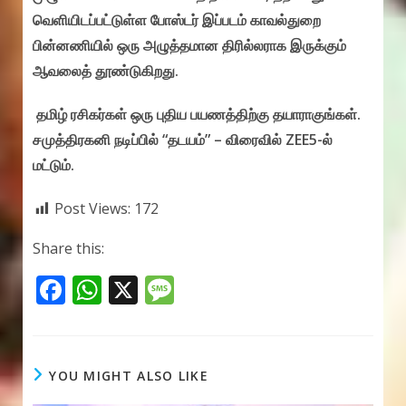
வெளியிடப்பட்டுள்ள போஸ்டர் இப்படம் காவல்துறை
பின்னணியில் ஒரு அழுத்தமான திரில்லராக இருக்கும்
ஆவலைத் தூண்டுகிறது.
தமிழ் ரசிகர்கள் ஒரு புதிய பயணத்திற்கு தயாராகுங்கள்.
சமுத்திரகனி நடிப்பில் “தடயம்” – விரைவில் ZEE5-ல்
மட்டும்.
Post Views:
172
Share this:
F
W
X
M
ac
h
e
e
at
ss
b
s
a
YOU MIGHT ALSO LIKE
o
A
g