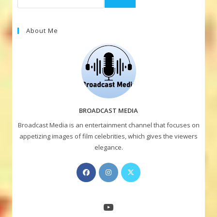
About Me
BROADCAST MEDIA
Broadcast Media is an entertainment channel that focuses on
appetizing images of film celebrities, which gives the viewers
elegance.
Opens
Opens
Opens
in
in
in
a
a
a
new
new
new
YouTube
tab
tab
tab