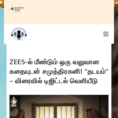
Skip
to
content
ZEE5-ல் மீண்டும் ஒரு வலுவான
கதையுடன் சமுத்திரகனி! “தடயம்”
– விரைவில் டிஜிட்டல் வெளியீடு