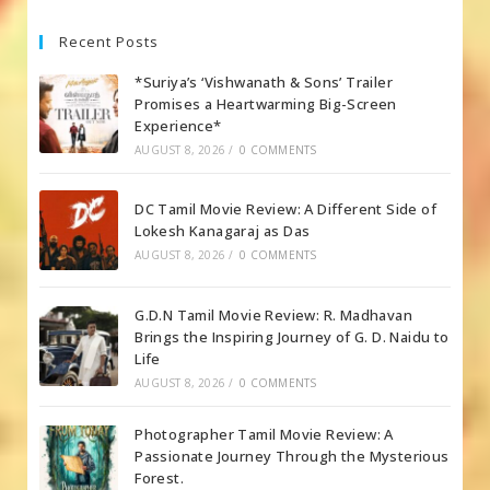
Recent Posts
*Suriya’s ‘Vishwanath & Sons’ Trailer
Promises a Heartwarming Big-Screen
Experience*
AUGUST 8, 2026
/
0 COMMENTS
DC Tamil Movie Review: A Different Side of
Lokesh Kanagaraj as Das
AUGUST 8, 2026
/
0 COMMENTS
G.D.N Tamil Movie Review: R. Madhavan
Brings the Inspiring Journey of G. D. Naidu to
Life
AUGUST 8, 2026
/
0 COMMENTS
Photographer Tamil Movie Review: A
Passionate Journey Through the Mysterious
Forest.