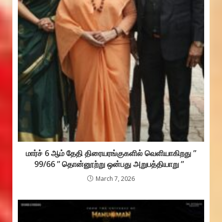
மார்ச் 6 ஆம் தேதி திரையரங்குகளில் வெளியாகிறது ”
99/66 ” தொன்னூற்று ஒன்பது அறுபத்தியாறு ”
March 7, 2026