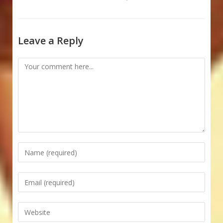
Leave a Reply
Comment
Enter
your
name
Enter
or
your
username
email
Enter
to
address
your
comment