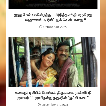
ஹனு மேன் உலகிலிருந்து… அடுத்த சக்தி எழுகிறது
— மஹாகாளி! ஃபர்ஸ்ட் லுக் வெளியானது !!
October 30, 2025
கலைஞர் டிவியில் பொங்கல் திருநாளை முன்னிட்டு
ஜனவரி 11 ஞாயிறன்று தனுஷின் “இட்லி கடை”
December 31, 2025