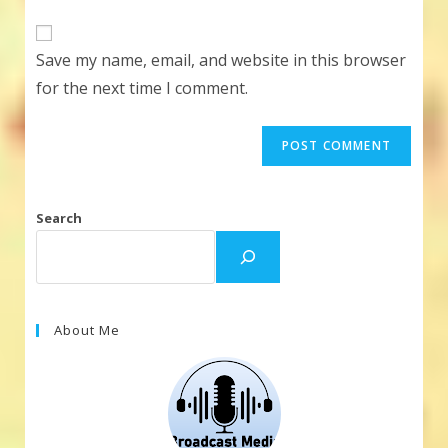
to
website
comment
URL
Save my name, email, and website in this browser
(optional)
for the next time I comment.
Search
About Me