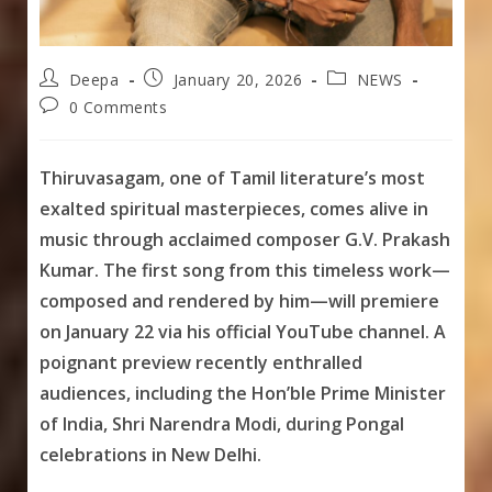
Post
Post
Post
Deepa
January 20, 2026
NEWS
author:
published:
category:
Post
0 Comments
comments:
Thiruvasagam, one of Tamil literature’s most
exalted spiritual masterpieces, comes alive in
music through acclaimed composer G.V. Prakash
Kumar. The first song from this timeless work—
composed and rendered by him—will premiere
on January 22 via his official YouTube channel. A
poignant preview recently enthralled
audiences, including the Hon’ble Prime Minister
of India, Shri Narendra Modi, during Pongal
celebrations in New Delhi.