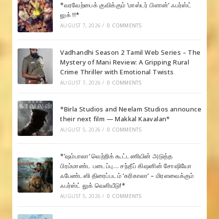
*வரவேற்பைக் குவிக்கும் ‘மாஸ்டர் பிளான்’ ஃபர்ஸ்ட்
லுக் !!*
AUGUST 7, 2026
/
0 COMMENTS
Vadhandhi Season 2 Tamil Web Series – The
Mystery of Mani Review: A Gripping Rural
Crime Thriller with Emotional Twists
AUGUST 7, 2026
/
0 COMMENTS
*Birla Studios and Neelam Studios announce
their next film — Makkal Kaavalan*
AUGUST 5, 2026
/
0 COMMENTS
*’ஷம்பாலா’ வெற்றிக் கூட்டணியின் அடுத்த
பிரம்மாண்ட படைப்பு… சந்தீப் கிஷனின் சோஷியோ
ஃபேண்டஸி திரைப்படம் ‘கரிகாலா’ – மிரளவைக்கும்
ஃபர்ஸ்ட் லுக் வெளியீடு!*
AUGUST 5, 2026
/
0 COMMENTS