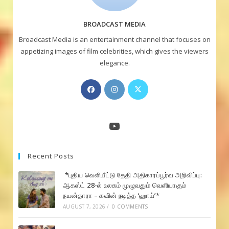
BROADCAST MEDIA
Broadcast Media is an entertainment channel that focuses on
appetizing images of film celebrities, which gives the viewers
elegance.
Opens
Opens
Opens
in
in
in
a
a
a
new
new
new
YouTube
tab
tab
tab
Recent Posts
*புதிய வெளியீட்டு தேதி அதிகாரப்பூர்வ அறிவிப்பு:
ஆகஸ்ட் 28-ல் உலகம் முழுவதும் வெளியாகும்
நயன்தாரா – கவின் நடித்த ‘ஹாய்’*
AUGUST 7, 2026
/
0 COMMENTS