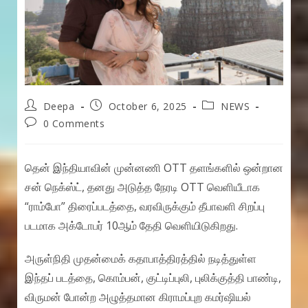
Post
Post
Post
Deepa
October 6, 2025
NEWS
author:
published:
category:
Post
0 Comments
comments:
தென் இந்தியாவின் முன்னணி OTT தளங்களில் ஒன்றான
சன் நெக்ஸ்ட், தனது அடுத்த நேரடி OTT வெளியீடாக
“ராம்போ” திரைப்படத்தை, வரவிருக்கும் தீபாவளி சிறப்பு
படமாக அக்டோபர் 10ஆம் தேதி வெளியிடுகிறது.
அருள்நிதி முதன்மைக் கதாபாத்திரத்தில் நடித்துள்ள
இந்தப் படத்தை, கொம்பன், குட்டிப்புலி, புலிக்குத்தி பாண்டி,
விருமன் போன்ற அழுத்தமான கிராமப்புற கமர்ஷியல்