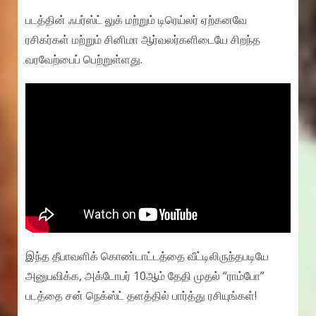
படத்தின் ஃபர்ஸ்ட் லுக் மற்றும் டிரெய்லர் ஏற்கனவே
ரசிகர்கள் மற்றும் சினிமா ஆர்வலர்களிடையே சிறந்த
வரவேற்பைப் பெற்றுள்ளது.
இந்த தீபாவளிக் கொண்டாட்டத்தை வீட்டிலிருந்தபடியே
அனுபவிக்க, அக்டோபர் 10ஆம் தேதி முதல் “ராம்போ”
படத்தை சன் நெக்ஸ்ட் தளத்தில் பார்த்து ரசியுங்கள்!