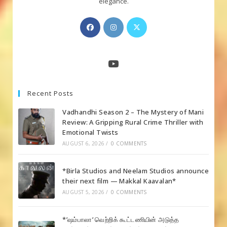
elegance.
Opens
Opens
Opens
in
in
in
a
a
a
new
new
new
YouTube
tab
tab
tab
Recent Posts
Vadhandhi Season 2 – The Mystery of Mani
Review: A Gripping Rural Crime Thriller with
Emotional Twists
AUGUST 6, 2026
/
0 COMMENTS
*Birla Studios and Neelam Studios announce
their next film — Makkal Kaavalan*
AUGUST 5, 2026
/
0 COMMENTS
*’ஷம்பாலா’ வெற்றிக் கூட்டணியின் அடுத்த