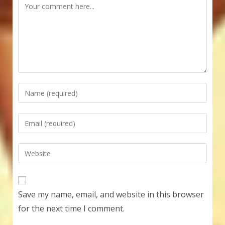
Comment
Enter
your
name
Enter
or
your
username
email
Enter
to
address
your
comment
to
website
comment
URL
Save my name, email, and website in this browser
(optional)
for the next time I comment.