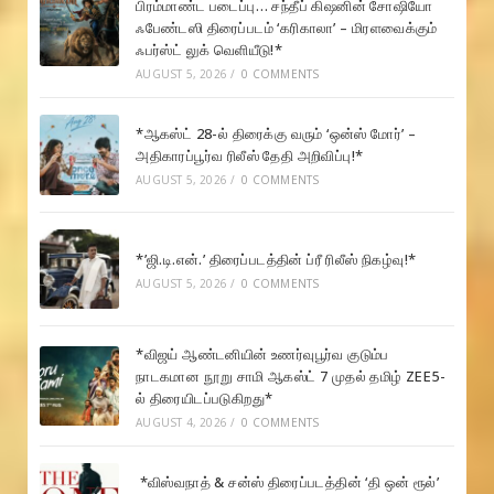
பிரம்மாண்ட படைப்பு… சந்தீப் கிஷனின் சோஷியோ
ஃபேண்டஸி திரைப்படம் ‘கரிகாலா’ – மிரளவைக்கும்
ஃபர்ஸ்ட் லுக் வெளியீடு!*
AUGUST 5, 2026
/
0 COMMENTS
*ஆகஸ்ட் 28-ல் திரைக்கு வரும் ‘ஒன்ஸ் மோர்’ –
அதிகாரப்பூர்வ ரிலீஸ் தேதி அறிவிப்பு!*
AUGUST 5, 2026
/
0 COMMENTS
*’ஜி.டி.என்.’ திரைப்படத்தின் ப்ரீ ரிலீஸ் நிகழ்வு!*
AUGUST 5, 2026
/
0 COMMENTS
*விஜய் ஆண்டனியின் உணர்வுபூர்வ குடும்ப
நாடகமான நூறு சாமி ஆகஸ்ட் 7 முதல் தமிழ் ZEE5-
ல் திரையிடப்படுகிறது*
AUGUST 4, 2026
/
0 COMMENTS
*விஸ்வநாத் & சன்ஸ் திரைப்படத்தின் ‘தி ஒன் ரூல்’