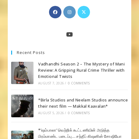
Opens
Opens
Opens
in
in
in
a
a
a
new
new
new
YouTube
tab
tab
tab
Recent Posts
Vadhandhi Season 2 – The Mystery of Mani
Review: A Gripping Rural Crime Thriller with
Emotional Twists
AUGUST 7, 2026
/
0 COMMENTS
*Birla Studios and Neelam Studios announce
their next film — Makkal Kaavalan*
AUGUST 5, 2026
/
0 COMMENTS
*’ஷம்பாலா’ வெற்றிக் கூட்டணியின் அடுத்த
பிரம்மாண்ட படைப்பு… சந்தீப் கிஷனின் சோஷியோ