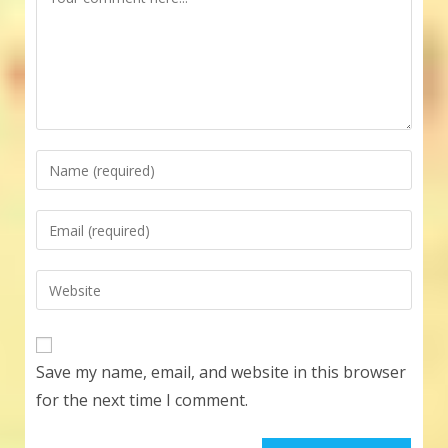
Enter
your
name
Enter
or
your
username
email
Enter
to
address
your
comment
to
website
comment
URL
Save my name, email, and website in this browser
(optional)
for the next time I comment.