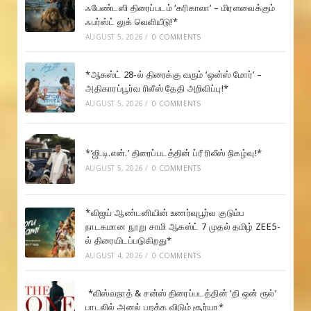
ஃபேண்டஸி திரைப்படம் ‘கரிகாலா’ – மிரளவைக்கும்
ஃபர்ஸ்ட் லுக் வெளியீடு!*
AUGUST 5, 2026
/
0 COMMENTS
*ஆகஸ்ட் 28-ல் திரைக்கு வரும் ‘ஒன்ஸ் மோர்’ –
அதிகாரப்பூர்வ ரிலீஸ் தேதி அறிவிப்பு!*
AUGUST 5, 2026
/
0 COMMENTS
*’ஜி.டி.என்.’ திரைப்படத்தின் ப்ரீ ரிலீஸ் நிகழ்வு!*
AUGUST 5, 2026
/
0 COMMENTS
*விஜய் ஆண்டனியின் உணர்வுபூர்வ குடும்ப
நாடகமான நூறு சாமி ஆகஸ்ட் 7 முதல் தமிழ் ZEE5-
ல் திரையிடப்படுகிறது*
AUGUST 4, 2026
/
0 COMMENTS
*விஸ்வநாத் & சன்ஸ் திரைப்படத்தின் ‘தி ஒன் ரூல்’
பாடலில் அனல் பறக்க விடும் சூர்யா*