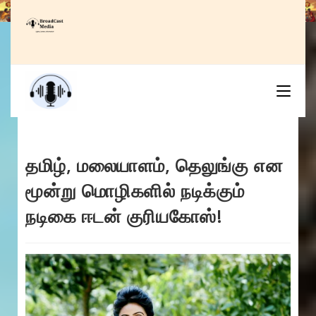
Skip
to
content
தமிழ், மலையாளம், தெலுங்கு என
மூன்று மொழிகளில் நடிக்கும்
நடிகை ஈடன் குரியகோஸ்!