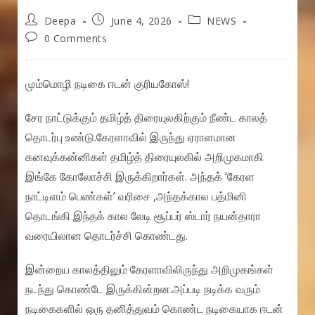
Post
Post
Post
Deepa
June 4, 2026
NEWS
author:
published:
category:
Post
0 Comments
comments:
மும்மொழி நடிகை ஈடன் குரியகோஸ்!
சேர நாட்டுக்கும் தமிழ்த் திரையுலகிற்கும் நீண்ட காலத்
தொடர்பு உண்டு.கேரளாவில் இருந்து ஏராளமான
கனவுக்கன்னிகள் தமிழ்த் திரையுலகில் அறிமுகமாகி
இங்கே கோலோச்சி இருக்கிறார்கள். அந்தக் ‘கேரள
நாட்டிளம் பெண்கள்’ வரிசை ,அந்தக்கால பத்மினி
தொடங்கி இந்தக் கால லேடி சூப்பர் ஸ்டார் நயன்தாரா
வரையிலான தொடர்ச்சி கொண்டது.
இன்றைய காலத்திலும் கேரளாவிலிருந்து அறிமுகங்கள்
நடந்து கொண்டே இருக்கின்றன.அப்படி நடிக்க வரும்
நடிகைகளில் ஒரு தனித்துவம் கொண்ட நடிகையாக ஈடன்